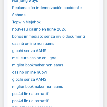
Mahjong Ways
Reclamación indemnización accidente
Sabadell
Topwin Mejahoki
nouveau casino en ligne 2026
bonus immediato senza invio documenti
casinò online non aams
giochi senza AAMS
meilleurs casino en ligne
miglior bookmaker non aams
casino online nuovi
giochi senza AAMS
miglior bookmaker non aams
pos4d link alternatif
pos4d link alternatif