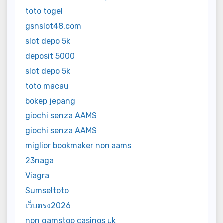
toto togel
gsnslot48.com
slot depo 5k
deposit 5000
slot depo 5k
toto macau
bokep jepang
giochi senza AAMS
giochi senza AAMS
miglior bookmaker non aams
23naga
Viagra
Sumseltoto
เว็บตรง2026
non gamstop casinos uk