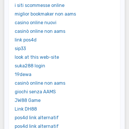
i siti scommesse online
miglior bookmaker non aams
casino online nuovi
casinò online non aams
link pos4d
sip33
look at this web-site
suka288 login
19dewa
casinò online non aams
giochi senza AAMS
JW88 Game
Link DH88
pos4d link alternatif
pos4d link alternatif