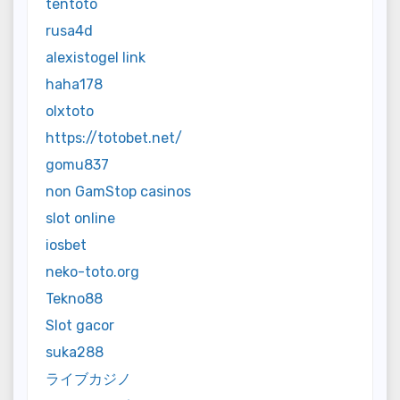
tentoto
rusa4d
alexistogel link
haha178
olxtoto
https://totobet.net/
gomu837
non GamStop casinos
slot online
iosbet
neko-toto.org
Tekno88
Slot gacor
suka288
ライブカジノ