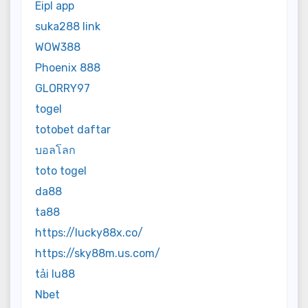
Eipl app
suka288 link
WOW388
Phoenix 888
GLORRY97
togel
totobet daftar
บอลโลก
toto togel
da88
ta88
https://lucky88x.co/
https://sky88m.us.com/
tải lu88
Nbet