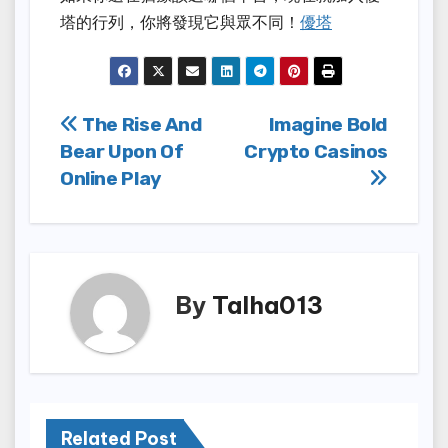
塔的行列，你將發現它與眾不同！
優塔
Post
The Rise And
Imagine Bold
Bear Upon Of
Crypto Casinos
navigation
Online Play
By
Talha013
Related Post