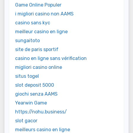
Game Online Populer
i migliori casino non AAMS
casino sans kyc
meilleur casino en ligne
sungaitoto
site de paris sportif
casino en ligne sans vérification
migliori casino online
situs togel
slot deposit 5000
giochi senza AAMS
Yearwin Game
https://nohu.business/
slot gacor
meilleurs casino en ligne