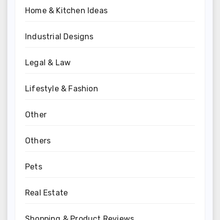
Home & Kitchen Ideas
Industrial Designs
Legal & Law
Lifestyle & Fashion
Other
Others
Pets
Real Estate
Shopping & Product Reviews