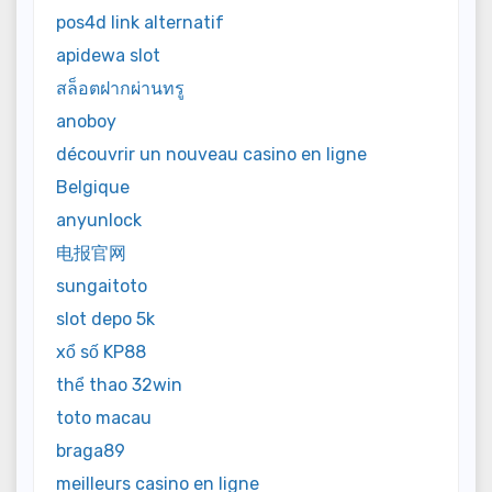
pos4d link alternatif
apidewa slot
สล็อตฝากผ่านทรู
anoboy
découvrir un nouveau casino en ligne
Belgique
anyunlock
电报官网
sungaitoto
slot depo 5k
xổ số KP88
thể thao 32win
toto macau
braga89
meilleurs casino en ligne