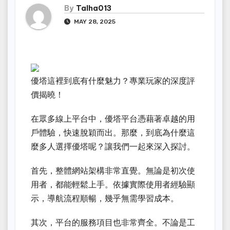
By
Talha013
MAY 28, 2025
優塔這裡到底有什麼魅力？專業玩家的深度評
價揭曉！
在眾多線上平台中，優塔平台憑藉著卓越的用
戶體驗，快速脫穎而出。那麼，到底為什麼這
麼多人選擇優塔呢？讓我們一起來深入探討。
首先，整體網站架構非常直覺。無論是初次使
用者，都能輕鬆上手。依據實際使用者經驗顯
示，導航流程順暢，幾乎無需學習成本。
其次，平台的服務項目也非常齊全。不論是工