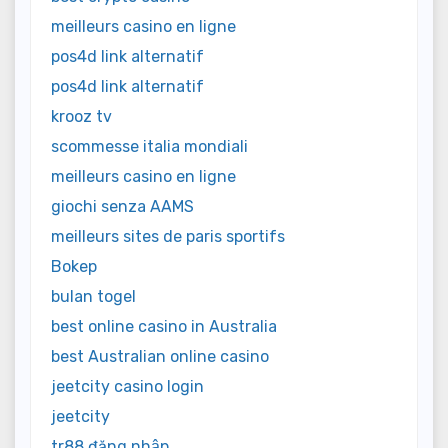
meilleurs casino en ligne
pos4d link alternatif
pos4d link alternatif
krooz tv
scommesse italia mondiali
meilleurs casino en ligne
giochi senza AAMS
meilleurs sites de paris sportifs
Bokep
bulan togel
best online casino in Australia
best Australian online casino
jeetcity casino login
jeetcity
tr88 đăng nhập