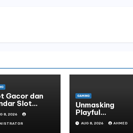
NG
ot Gacor dan
GAMING
ndar Slot
Unmasking
rpercaya di
Playful
G 8, 2026
donesia
Gambling’s
AUG 8, 2026
AHMED
NISTRATOR
Neurological Lu