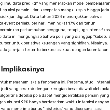
ang ilmu data prediktif yang menerapkan model pembelajara
tiap aksi pemain—dari kecepatan mengklik spin hingga jeda
idik jari digital. Data tahun 2024 menunjukkan bahwa
a event perilaku per hari, meningkat 17% dari tahun
cerminkan pertumbuhan pengguna, tetapi juga intensifikas
ap data ini mengungkap bahwa pola yang dianggap “kebetul
kursor untuk peristiwa keuangan yang signifikan. Misalnya,
pada jam-jam tertentu berkorelasi kuat dengan kerentanan
 Implikasinya
 untuk memahami skala fenomena ini. Pertama, studi internal
judi yang berakhir dengan kerugian besar diawali oleh pola
, algoritma deteksi pola dapat mengidentifikasi pemain yang
gan akurasi 91% hanya berdasarkan waktu interaksi dengan
 yang menerima bonus “misterius” yang dipersonalisasi