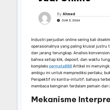
By
Ahmed
JUN 3, 2026
Industri perjudian online sering kali dise
operasionalnya yang paling krusial justru 
dan jarang terungkap. Analisis konvensi
bahwa setiap klik, deposit, dan waktu tun
kompleks
permata888
Artikel ini menying
ambigu ini untuk memprediksi perilaku, bu
Perspektif ini kontra-intuitif: bahaya te
membaca keinginan terdalam pemain dari 
Mekanisme Interpre