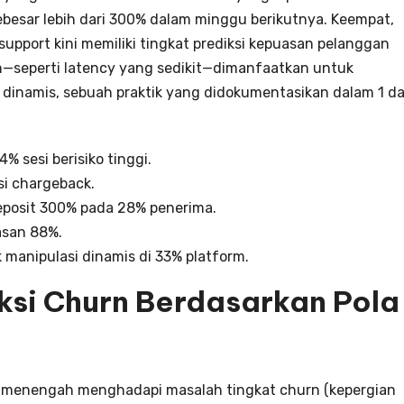
besar lebih dari 300% dalam minggu berikutnya. Keempat,
 support kini memiliki tingkat prediksi kepuasan pelanggan
an—seperti latency yang sedikit—dimanfaatkan untuk
dinamis, sebuah praktik yang didokumentasikan dalam 1 da
% sesi berisiko tinggi.
si chargeback.
eposit 300% pada 28% penerima.
asan 88%.
 manipulasi dinamis di 33% platform.
iksi Churn Berdasarkan Pola
t menengah menghadapi masalah tingkat churn (kepergian