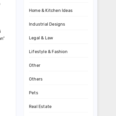
n
Home & Kitchen Ideas
Industrial Designs
i
Legal & Law
an”
Lifestyle & Fashion
Other
Others
Pets
Real Estate