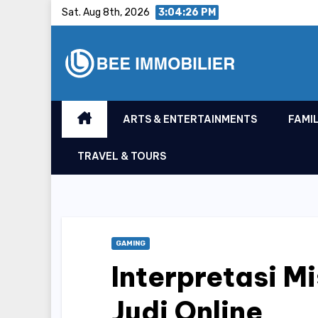
Skip
Sat. Aug 8th, 2026
3:04:27 PM
to
content
ARTS & ENTERTAINMENTS
FAMIL
TRAVEL & TOURS
GAMING
Interpretasi Mi
Judi Online