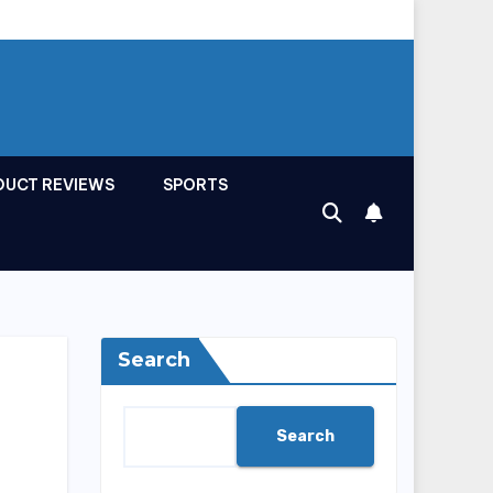
DUCT REVIEWS
SPORTS
Search
Search