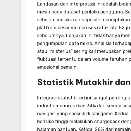
Landasan dari interpretasi ini adalah bid
mesin pada dataset perilaku pengguna. Se
sebelum melakukan deposit—menciptakan s
platform besar memproses rata-rata 82 jut
sebelumnya. Lonjakan ini tidak hanya men
pengumpulan data mikro. Analisis terhad
atau “misterius” sering kali merupakan pre
fluktuasi tertentu dalam volume taruhan 
emosional pemain.
Statistik Mutakhir dan
Integrasi statistik terkini sangat penting
industri menunjukkan 34% dari semua sesi 
navigasi yang spesifik di lobi game. Kedua
berisiko tinggi melakukan chargeback den
halaman bantuan. Ketiga, 28% dari pemain