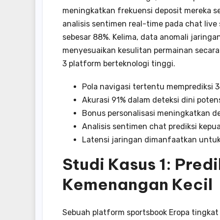
meningkatkan frekuensi deposit mereka se
analisis sentimen real-time pada chat live
sebesar 88%. Kelima, data anomali jaring
menyesuaikan kesulitan permainan secara 
3 platform berteknologi tinggi.
Pola navigasi tertentu memprediksi 34
Akurasi 91% dalam deteksi dini poten
Bonus personalisasi meningkatkan d
Analisis sentimen chat prediksi kepu
Latensi jaringan dimanfaatkan untuk
Studi Kasus 1: Pred
Kemenangan Kecil
Sebuah platform sportsbook Eropa tingka