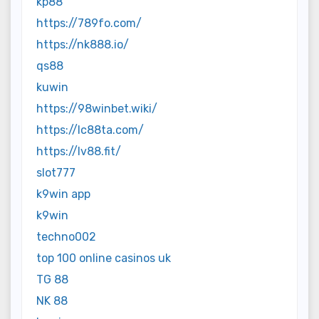
kp88
https://789fo.com/
https://nk888.io/
qs88
kuwin
https://98winbet.wiki/
https://lc88ta.com/
https://lv88.fit/
slot777
k9win app
k9win
techno002
top 100 online casinos uk
TG 88
NK 88