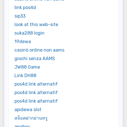
link pos4d
sip33
look at this web-site
suka288 login
19dewa
casinò online non aams
giochi senza AAMS
JW88 Game
Link DH88
pos4d link alternatif
pos4d link alternatif
pos4d link alternatif
apidewa slot
สล็อตฝากผ่านทรู
anoboy