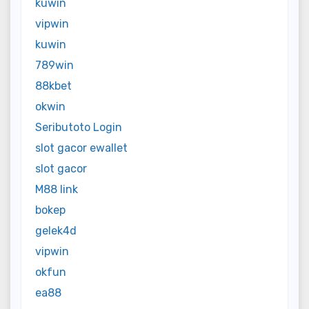
kuwin
vipwin
kuwin
789win
88kbet
okwin
Seributoto Login
slot gacor ewallet
slot gacor
M88 link
bokep
gelek4d
vipwin
okfun
ea88