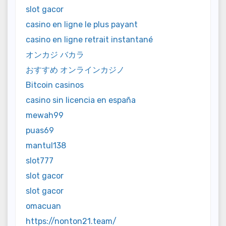
slot gacor
casino en ligne le plus payant
casino en ligne retrait instantané
オンカジ バカラ
おすすめ オンラインカジノ
Bitcoin casinos
casino sin licencia en españa
mewah99
puas69
mantul138
slot777
slot gacor
slot gacor
omacuan
https://nonton21.team/