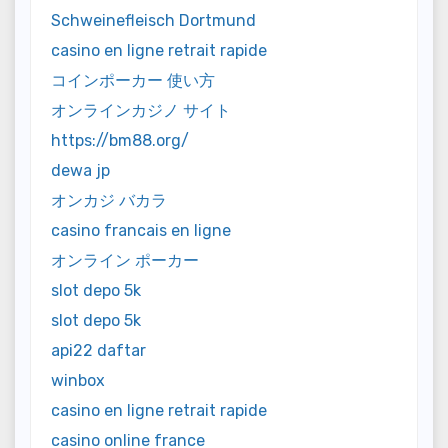
Schweinefleisch Dortmund
casino en ligne retrait rapide
コインポーカー 使い方
オンラインカジノ サイト
https://bm88.org/
dewa jp
オンカジ バカラ
casino francais en ligne
オンライン ポーカー
slot depo 5k
slot depo 5k
api22 daftar
winbox
casino en ligne retrait rapide
casino online france