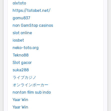
olxtoto
https://totobet.net/
gomu837
non GamStop casinos
slot online
iosbet
neko-toto.org
Tekno88
Slot gacor
suka288
ライブカジノ
オンラインポーカー
nonton film sub indo
Yaar Win
Yaar Win