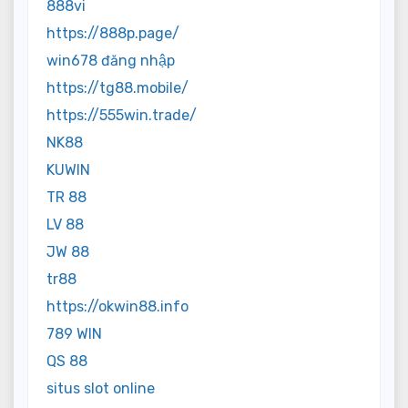
888vi
https://888p.page/
win678 đăng nhập
https://tg88.mobile/
https://555win.trade/
NK88
KUWIN
TR 88
LV 88
JW 88
tr88
https://okwin88.info
789 WIN
QS 88
situs slot online