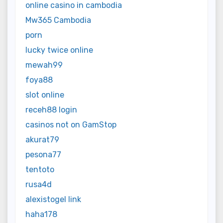
online casino in cambodia
Mw365 Cambodia
porn
lucky twice online
mewah99
foya88
slot online
receh88 login
casinos not on GamStop
akurat79
pesona77
tentoto
rusa4d
alexistogel link
haha178