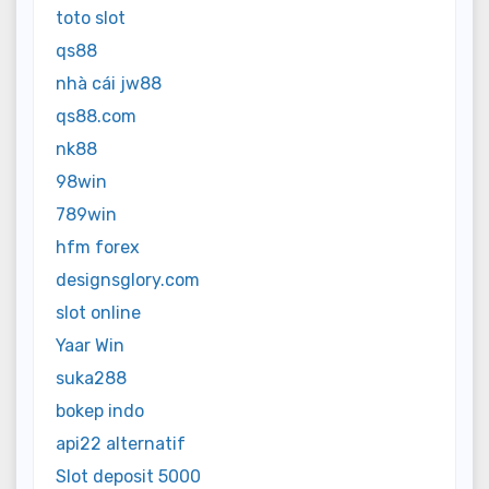
toto slot
qs88
nhà cái jw88
qs88.com
nk88
98win
789win
hfm forex
designsglory.com
slot online
Yaar Win
suka288
bokep indo
api22 alternatif
Slot deposit 5000