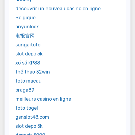
découvrir un nouveau casino en ligne
Belgique
anyunlock
电报官网
sungaitoto
slot depo 5k
xổ số KP88
thể thao 32win
toto macau
braga89
meilleurs casino en ligne
toto togel
gsnslot48.com
slot depo 5k