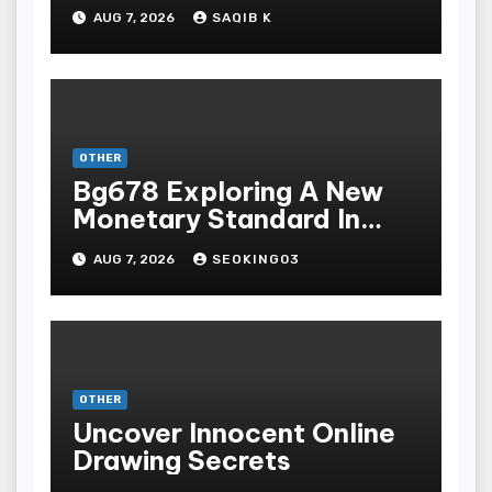
Mengunduh, Instalasi, Dan
AUG 7, 2026
SAQIB K
Bermain Slot Online
Terpopuler
OTHER
Bg678 Exploring A New
Monetary Standard In
Bodoni Online
AUG 7, 2026
SEOKING03
Entertainment
OTHER
Uncover Innocent Online
Drawing Secrets