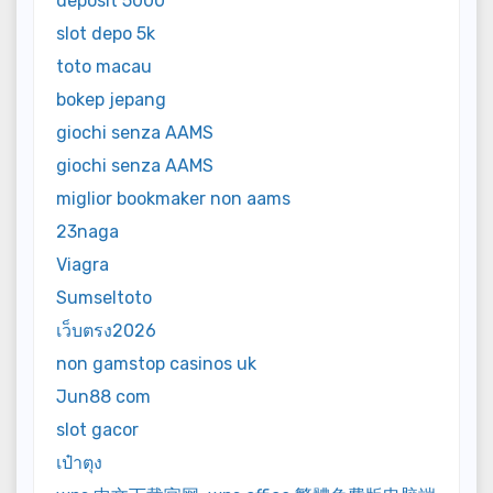
deposit 5000
slot depo 5k
toto macau
bokep jepang
giochi senza AAMS
giochi senza AAMS
miglior bookmaker non aams
23naga
Viagra
Sumseltoto
เว็บตรง2026
non gamstop casinos uk
Jun88 com
slot gacor
เป๋าตุง