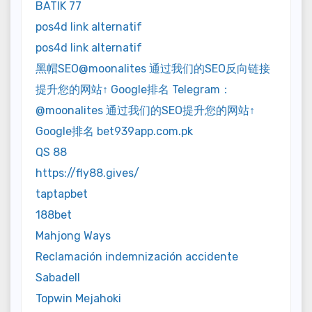
BATIK 77
pos4d link alternatif
pos4d link alternatif
黑帽SEO@moonalites 通过我们的SEO反向链接
提升您的网站↑ Google排名 Telegram：
@moonalites 通过我们的SEO提升您的网站↑
Google排名 bet939app.com.pk
QS 88
https://fly88.gives/
taptapbet
188bet
Mahjong Ways
Reclamación indemnización accidente
Sabadell
Topwin Mejahoki