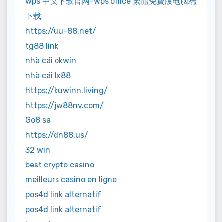
wps 中文下载官网-wps office 繁體免費版电脑端
下载
https://uu-88.net/
tg88 link
nhà cái okwin
nhà cái lx88
https://kuwinn.living/
https://jw88nv.com/
Go8 sa
https://dn88.us/
32 win
best crypto casino
meilleurs casino en ligne
pos4d link alternatif
pos4d link alternatif