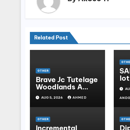
Related Post
OTH
SA
OTHER
lot
Brave Jc Tutelage
Woodlands A
AU
Data-driven
AUG 5, 2026
AHMED
AND
Dissection
OTHER
OTH
Incremental
Di