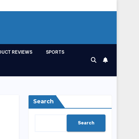
DUCT REVIEWS
SPORTS
Search
Search