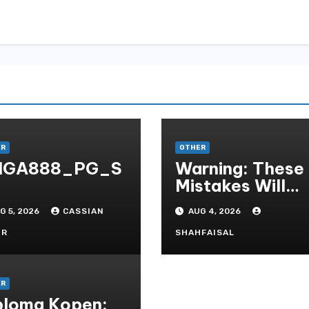
ER
OTHER
IGA888_PG_S
Warning: These
Mistakes Will
Destroy Your T
G 5, 2026
CASSIAN
AUG 4, 2026
QUALITY ONLI
GAMBLING
OR
SHAHFAISAL
ER
ploma Kopen: