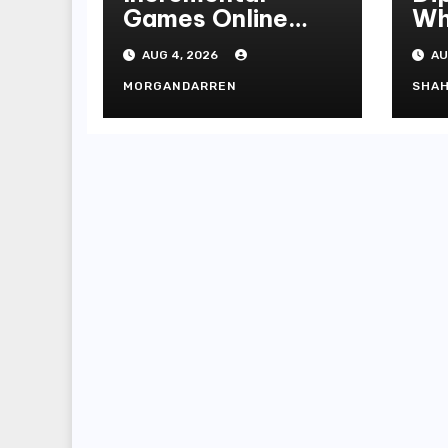
Games Online
Wh
Understanding
Kn
AUG 4, 2026
AU
Progressive
Pu
Gameplay and
Sh
MORGANDARREN
SHAH
Long-Term
Rewards