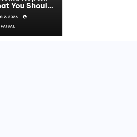
at You Should
ow Before
G 2, 2026
rchasing A
eepskin
FAISAL