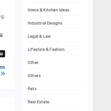
Home & Kitchen Ideas
 있
Industrial Designs
험을
Legal & Law
Lifestyle & Fashion
Other
ins
s
Others
Pets
Real Estate