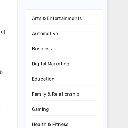
Arts & Entertainments
적이
Automotive
Business
Digital Marketing
,
Education
Family & Relationship
Gaming
도
Health & Fitness