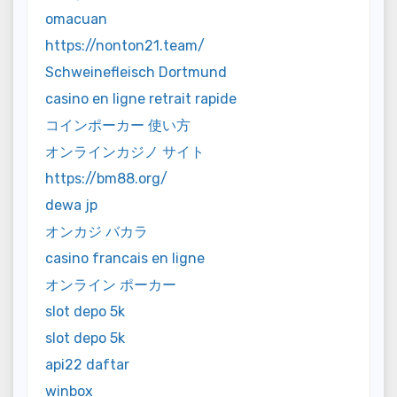
omacuan
https://nonton21.team/
Schweinefleisch Dortmund
casino en ligne retrait rapide
コインポーカー 使い方
オンラインカジノ サイト
https://bm88.org/
dewa jp
オンカジ バカラ
casino francais en ligne
オンライン ポーカー
slot depo 5k
slot depo 5k
api22 daftar
winbox