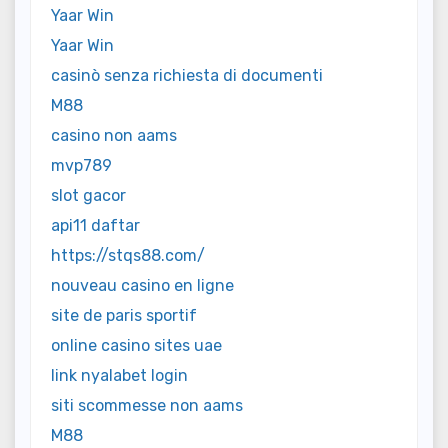
Yaar Win
Yaar Win
casinò senza richiesta di documenti
M88
casino non aams
mvp789
slot gacor
api11 daftar
https://stqs88.com/
nouveau casino en ligne
site de paris sportif
online casino sites uae
link nyalabet login
siti scommesse non aams
M88