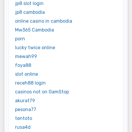
jp8 slot login
jp8 cambodia
online casino in cambodia
Mw365 Cambodia
porn
lucky twice online
mewah99
foya88
slot online
receh88 login
casinos not on GamStop
akurat79
pesona77
tentoto
rusa4d