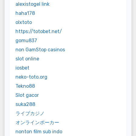
alexistogel link
haha178
olxtoto
https://totobet.net/
gomu837
non GamStop casinos
slot online
iosbet
neko-toto.org
Tekno88
Slot gacor
suka288
ライブカジノ
オンラインポーカー
nonton film sub indo