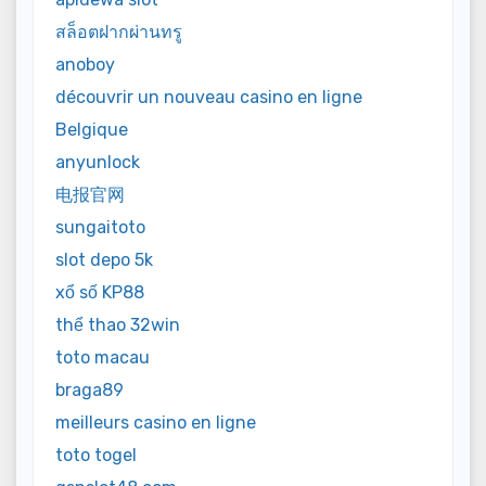
สล็อตฝากผ่านทรู
anoboy
découvrir un nouveau casino en ligne
Belgique
anyunlock
电报官网
sungaitoto
slot depo 5k
xổ số KP88
thể thao 32win
toto macau
braga89
meilleurs casino en ligne
toto togel