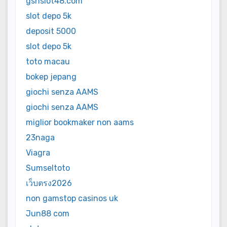
gsnslot48.com
slot depo 5k
deposit 5000
slot depo 5k
toto macau
bokep jepang
giochi senza AAMS
giochi senza AAMS
miglior bookmaker non aams
23naga
Viagra
Sumseltoto
เว็บตรง2026
non gamstop casinos uk
Jun88 com