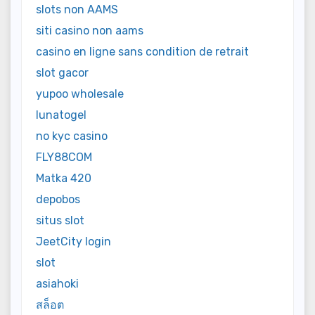
slots non AAMS
siti casino non aams
casino en ligne sans condition de retrait
slot gacor
yupoo wholesale
lunatogel
no kyc casino
FLY88COM
Matka 420
depobos
situs slot
JeetCity login
slot
asiahoki
สล็อต