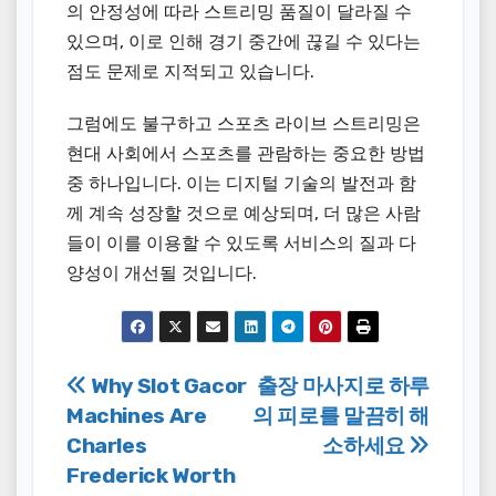
의 안정성에 따라 스트리밍 품질이 달라질 수
있으며, 이로 인해 경기 중간에 끊길 수 있다는
점도 문제로 지적되고 있습니다.
그럼에도 불구하고 스포츠 라이브 스트리밍은
현대 사회에서 스포츠를 관람하는 중요한 방법
중 하나입니다. 이는 디지털 기술의 발전과 함
께 계속 성장할 것으로 예상되며, 더 많은 사람
들이 이를 이용할 수 있도록 서비스의 질과 다
양성이 개선될 것입니다.
Post
Why Slot Gacor
출장 마사지로 하루
Machines Are
의 피로를 말끔히 해
navigation
Charles
소하세요
Frederick Worth