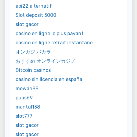
api22 alternatif
Slot deposit 5000
slot gacor
casino en ligne le plus payant
casino en ligne retrait instantané
オンカジ バカラ
おすすめ オンラインカジノ
Bitcoin casinos
casino sin licencia en españa
mewah99
puas69
mantul138
slot777
slot gacor
slot gacor