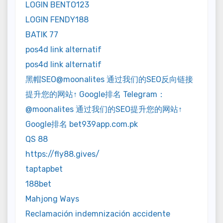
LOGIN BENTO123
LOGIN FENDY188
BATIK 77
pos4d link alternatif
pos4d link alternatif
黑帽SEO@moonalites 通过我们的SEO反向链接
提升您的网站↑ Google排名 Telegram：
@moonalites 通过我们的SEO提升您的网站↑
Google排名 bet939app.com.pk
QS 88
https://fly88.gives/
taptapbet
188bet
Mahjong Ways
Reclamación indemnización accidente