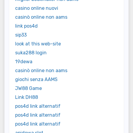
casino online nuovi
casinò online non aams
link pos4d
sip33
look at this web-site
suka288 login
19dewa
casinò online non aams
giochi senza AAMS
JW88 Game
Link DH88
pos4d link alternatif
pos4d link alternatif
pos4d link alternatif
apidewa slot