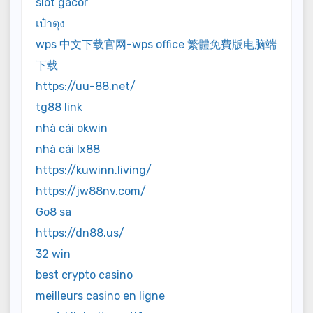
slot gacor
เป๋าตุง
wps 中文下载官网-wps office 繁體免費版电脑端
下载
https://uu-88.net/
tg88 link
nhà cái okwin
nhà cái lx88
https://kuwinn.living/
https://jw88nv.com/
Go8 sa
https://dn88.us/
32 win
best crypto casino
meilleurs casino en ligne