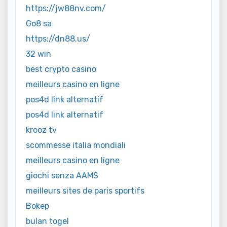
https://jw88nv.com/
Go8 sa
https://dn88.us/
32 win
best crypto casino
meilleurs casino en ligne
pos4d link alternatif
pos4d link alternatif
krooz tv
scommesse italia mondiali
meilleurs casino en ligne
giochi senza AAMS
meilleurs sites de paris sportifs
Bokep
bulan togel