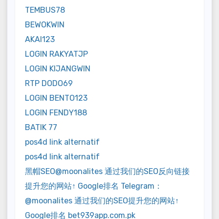
TEMBUS78
BEWOKWIN
AKAI123
LOGIN RAKYATJP
LOGIN KIJANGWIN
RTP DODO69
LOGIN BENTO123
LOGIN FENDY188
BATIK 77
pos4d link alternatif
pos4d link alternatif
黑帽SEO@moonalites 通过我们的SEO反向链接
提升您的网站↑ Google排名 Telegram：
@moonalites 通过我们的SEO提升您的网站↑
Google排名 bet939app.com.pk