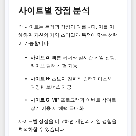
사이트별 장점 분석
각 사이트는 특징과 장점이 다릅니다. 이를 이
해하면 자신의 게임 스타일과 목적에 맞는 선택
이 가능합니다.
사이트 A
: 빠른 서버와 실시간 게임 진행,
라이브 딜러 체험 가능
사이트 B
: 초보자 친화적 인터페이스와
다양한 보너스 제공
사이트 C
: VIP 프로그램과 이벤트 참여로
장기 이용 시 혜택 극대화
사이트별 장점을 비교하면 개인의 게임 경험을
최적화할 수 있습니다.