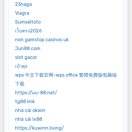
23naga
Viagra
Sumseltoto
เว็บตรง2026
non gamstop casinos uk
Jun88 com
slot gacor
เป๋าตุง
wps 中文下载官网-wps office 繁體免費版电脑端
下载
https://uu-88.net/
tg88 link
nhà cái okwin
nhà cái lx88
https://kuwinn.living/