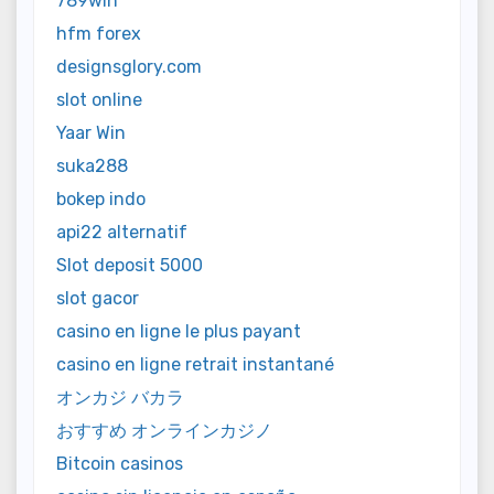
789win
hfm forex
designsglory.com
slot online
Yaar Win
suka288
bokep indo
api22 alternatif
Slot deposit 5000
slot gacor
casino en ligne le plus payant
casino en ligne retrait instantané
オンカジ バカラ
おすすめ オンラインカジノ
Bitcoin casinos