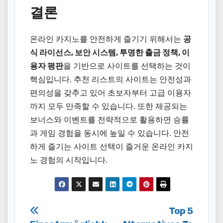
결론
온라인 카지노를 안전하게 즐기기 위해서는
공
식 라이선스, 보안 시스템, 투명한 출금 정책, 이
용자 평판
을 기반으로 사이트를 선택하는 것이
핵심입니다. 추천 리스트의 사이트는 안전성과
편의성을 갖추고 있어 초보자부터 고급 이용자
까지 모두 만족할 수 있습니다. 또한 제공되는
보너스와 이벤트를 전략적으로 활용하면 승률
과 게임 경험을 동시에 높일 수 있습니다. 안전
하게 즐기는 사이트 선택이 즐거운 온라인 카지
노 경험의 시작입니다.
Post
Top 5