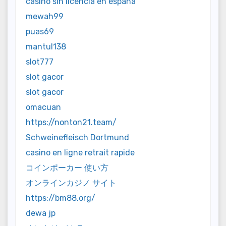
casino sin licencia en españa
mewah99
puas69
mantul138
slot777
slot gacor
slot gacor
omacuan
https://nonton21.team/
Schweinefleisch Dortmund
casino en ligne retrait rapide
コインポーカー 使い方
オンラインカジノ サイト
https://bm88.org/
dewa jp