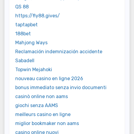
QS 88
https://fly88.gives/
taptapbet
188bet
Mahjong Ways
Reclamación indemnización accidente
Sabadell
Topwin Mejahoki
nouveau casino en ligne 2026
bonus immediato senza invio documenti
casinò online non aams
giochi senza AAMS
meilleurs casino en ligne
miglior bookmaker non aams
casino online nuovi