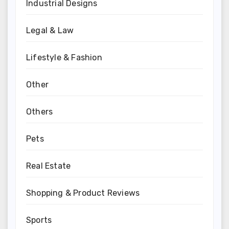
Industrial Designs
Legal & Law
Lifestyle & Fashion
Other
Others
Pets
Real Estate
Shopping & Product Reviews
Sports