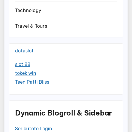
Technology
Travel & Tours
dotaslot
slot 88
tokek win
Teen Patti Bliss
Dynamic Blogroll & Sidebar
Seributoto Login