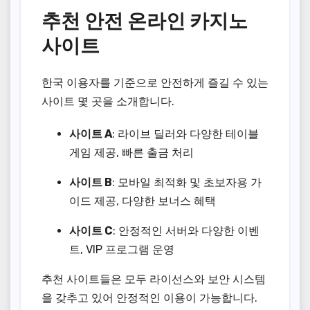
추천 안전 온라인 카지노
사이트
한국 이용자를 기준으로 안전하게 즐길 수 있는
사이트 몇 곳을 소개합니다.
사이트 A
: 라이브 딜러와 다양한 테이블
게임 제공, 빠른 출금 처리
사이트 B
: 모바일 최적화 및 초보자용 가
이드 제공, 다양한 보너스 혜택
사이트 C
: 안정적인 서버와 다양한 이벤
트, VIP 프로그램 운영
추천 사이트들은 모두 라이선스와 보안 시스템
을 갖추고 있어 안정적인 이용이 가능합니다.