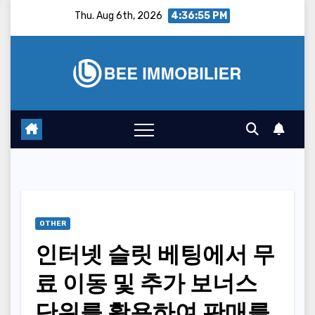
Skip
Thu. Aug 6th, 2026
4:36:56 PM
to
content
OTHER
인터넷 슬릿 베팅에서 무
료 이동 및 추가 보너스
단위를 활용하여 판매를