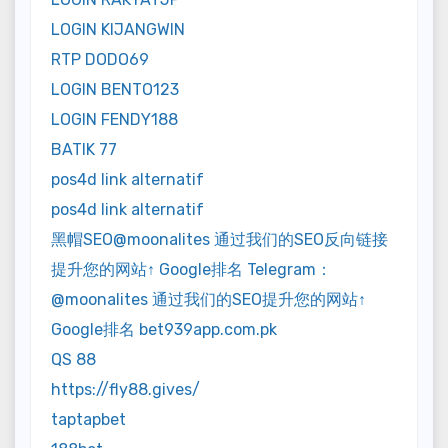
LOGIN KIJANGWIN
RTP DODO69
LOGIN BENTO123
LOGIN FENDY188
BATIK 77
pos4d link alternatif
pos4d link alternatif
黑帽SEO@moonalites 通过我们的SEO反向链接
提升您的网站↑ Google排名 Telegram：
@moonalites 通过我们的SEO提升您的网站↑
Google排名 bet939app.com.pk
QS 88
https://fly88.gives/
taptapbet