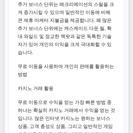
추가 보너스 단위는 레크리에이션의 스릴을 크
게 증가시킬 수 있으며 일반적인 이동에 비해
큰 제휴 마케터 지불금을 제공합니다. 꽤 많은
추가 보너스 단위에는 캐스케이드 다운 릴, 확
대 와일드 및 정교한 잭팟과 같은 독특한 기술
자가 있어 개인의 이익을 크게 극대화할 수 있
습니다.
무료 이동을 사용하여 개인의 판매를 활용하는
방법
카지노 거래 활용
무료 이동으로 수익을 얻는 가장 빠른 방법 중
하나는 확실히 카지노 거래에서 수익을 얻는 것
입니다. 많은 인터넷 카지노는 원하는 보너스
상품, 고객 충성도 상품, 그리고 일반적인 게임