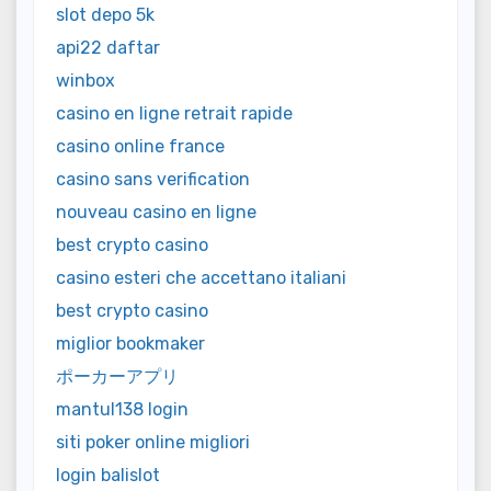
slot depo 5k
api22 daftar
winbox
casino en ligne retrait rapide
casino online france
casino sans verification
nouveau casino en ligne
best crypto casino
casino esteri che accettano italiani
best crypto casino
miglior bookmaker
ポーカーアプリ
mantul138 login
siti poker online migliori
login balislot