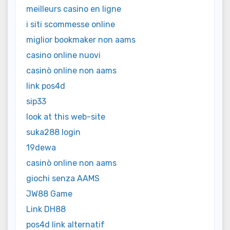
meilleurs casino en ligne
i siti scommesse online
miglior bookmaker non aams
casino online nuovi
casinò online non aams
link pos4d
sip33
look at this web-site
suka288 login
19dewa
casinò online non aams
giochi senza AAMS
JW88 Game
Link DH88
pos4d link alternatif