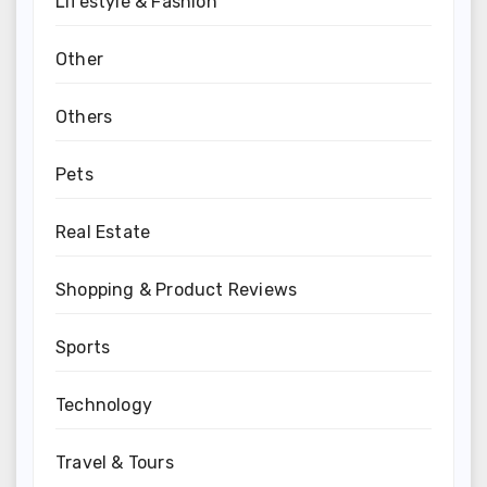
Lifestyle & Fashion
Other
Others
Pets
Real Estate
Shopping & Product Reviews
Sports
Technology
Travel & Tours