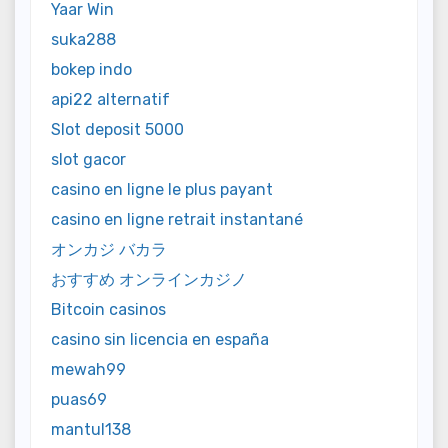
Yaar Win
suka288
bokep indo
api22 alternatif
Slot deposit 5000
slot gacor
casino en ligne le plus payant
casino en ligne retrait instantané
オンカジ バカラ
おすすめ オンラインカジノ
Bitcoin casinos
casino sin licencia en españa
mewah99
puas69
mantul138