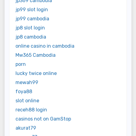
jp369 cambodia
jp99 slot login
jp99 cambodia
jp8 slot login
jp8 cambodia
online casino in cambodia
Mw365 Cambodia
porn
lucky twice online
mewah99
foya88
slot online
receh88 login
casinos not on GamStop
akurat79