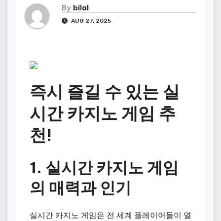
By
bilal
AUG 27, 2025
즉시 즐길 수 있는 실
시간 카지노 게임 추
천!
1. 실시간 카지노 게임
의 매력과 인기
실시간 카지노 게임은 전 세계 플레이어들이 열