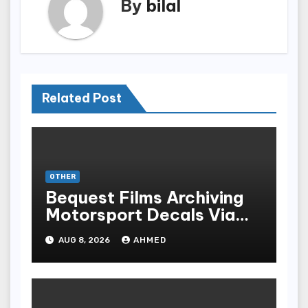
By
bilal
Related Post
OTHER
Bequest Films Archiving
Motorsport Decals Via
Ancient Vinyl Alchemy
AUG 8, 2026
AHMED