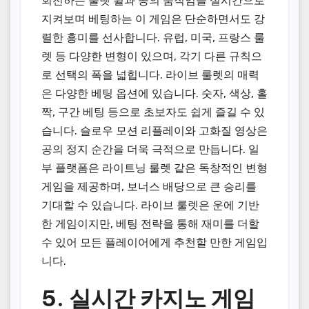
회전하는 룰렛 휠과 공의 움직임을 실시간으로
지켜보며 베팅하는 이 게임은 단순하면서도 강
렬한 흥미를 선사합니다. 유럽, 미국, 프랑스 룰
렛 등 다양한 변형이 있으며, 각기 다른 규칙으
로 선택의 폭을 넓힙니다. 라이브 룰렛의 매력
은 다양한 베팅 옵션에 있습니다. 숫자, 색상, 홀
짝, 구간 베팅 등으로 초보자도 쉽게 즐길 수 있
습니다. 슬로우 모션 리플레이와 고화질 영상은
공의 정지 순간을 더욱 극적으로 만듭니다. 일
부 플랫폼은 라이트닝 룰렛 같은 독창적인 변형
게임을 제공하며, 보너스 배당으로 큰 승리를
기대할 수 있습니다. 라이브 룰렛은 운에 기반
한 게임이지만, 베팅 전략을 통해 재미를 더할
수 있어 모든 플레이어에게 추천할 만한 게임입
니다.
5. 실시간 카지노 게임