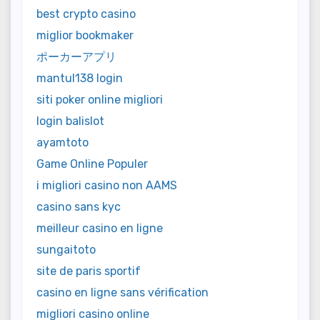
best crypto casino
miglior bookmaker
ポーカーアプリ
mantul138 login
siti poker online migliori
login balislot
ayamtoto
Game Online Populer
i migliori casino non AAMS
casino sans kyc
meilleur casino en ligne
sungaitoto
site de paris sportif
casino en ligne sans vérification
migliori casino online