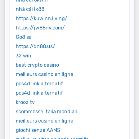
nhà cái lx88
https://kuwinn.living/
https://jw88nv.com/
Go8 sa
https://dn88.us/
32 win
best crypto casino
meilleurs casino en ligne
pos4d link alternatif
pos4d link alternatif
krooz tv
scommesse italia mondiali
meilleurs casino en ligne
giochi senza AAMS