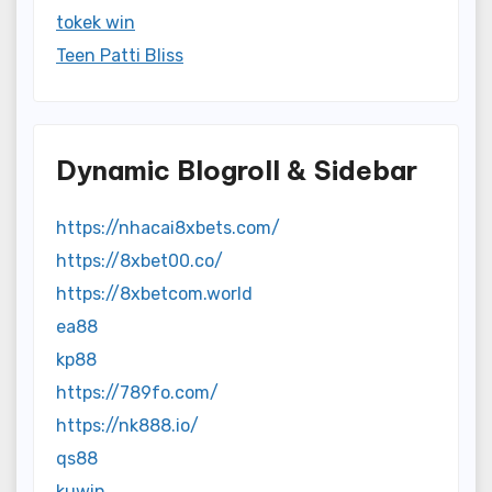
tokek win
Teen Patti Bliss
Dynamic Blogroll & Sidebar
https://nhacai8xbets.com/
https://8xbet00.co/
https://8xbetcom.world
ea88
kp88
https://789fo.com/
https://nk888.io/
qs88
kuwin