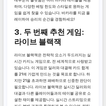
대부분의 플랫폼은 여러 바카라 테이블을 제공
하며, 다양한 베팅 한도와 스타일로 원하는 게
임을 쉽게 찾을 수 있습니다. 바카라를 지금 플
레이하여 승리의 순간을 경험하세요!
3. 두 번째 추천 게임:
라이브 블랙잭
라이브 블랙잭은 전략적 요소가 두드러지는 실
시간 카지노 게임으로, 전 세계적으로 사랑받고
있습니다. 이 게임은 딜러와 대결해 카드 합계
를 21에 가깝게 만드는 것을 목표로 합니다. 하
지만 21을 초과하면 패배하므로 신중한 판단이
필요합니다. 라이브 블랙잭은 실시간 딜러와의
대결과 다른 플레이어들과의 테이블 공유로 소
셜한 재미를 제공합니다. 실시간 스트리밍으로