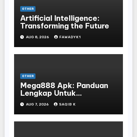
OTHER
Artificial Intelligence:
Transforming the Future
AUG 8, 2026
FAWADYK1
OTHER
Mega888 Apk: Panduan
Lengkap Untuk
Mengunduh, Instalasi, Dan
AUG 7, 2026
SAQIB K
Bermain Slot Online
Terpopuler