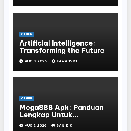
OTHER
Artificial Intelligence:
Transforming the Future
AUG 8, 2026
FAWADYK1
OTHER
Mega888 Apk: Panduan
Lengkap Untuk
Mengunduh, Instalasi, Dan
AUG 7, 2026
SAQIB K
Bermain Slot Online