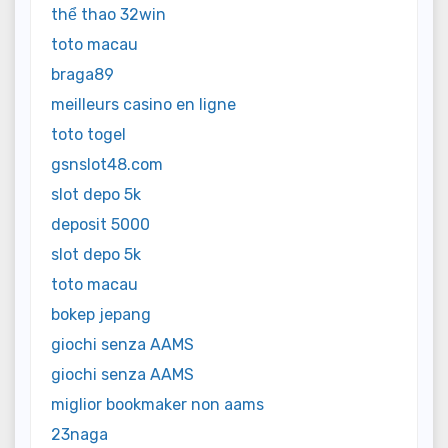
thể thao 32win
toto macau
braga89
meilleurs casino en ligne
toto togel
gsnslot48.com
slot depo 5k
deposit 5000
slot depo 5k
toto macau
bokep jepang
giochi senza AAMS
giochi senza AAMS
miglior bookmaker non aams
23naga