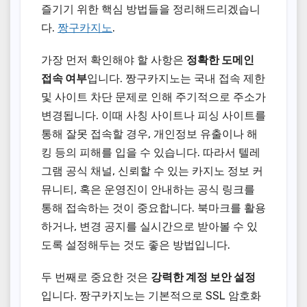
즐기기 위한 핵심 방법들을 정리해드리겠습니
다.
짱구카지노
.
가장 먼저 확인해야 할 사항은
정확한 도메인
접속 여부
입니다. 짱구카지노는 국내 접속 제한
및 사이트 차단 문제로 인해 주기적으로 주소가
변경됩니다. 이때 사칭 사이트나 피싱 사이트를
통해 잘못 접속할 경우, 개인정보 유출이나 해
킹 등의 피해를 입을 수 있습니다. 따라서 텔레
그램 공식 채널, 신뢰할 수 있는 카지노 정보 커
뮤니티, 혹은 운영진이 안내하는 공식 링크를
통해 접속하는 것이 중요합니다. 북마크를 활용
하거나, 변경 공지를 실시간으로 받아볼 수 있
도록 설정해두는 것도 좋은 방법입니다.
두 번째로 중요한 것은
강력한 계정 보안 설정
입니다. 짱구카지노는 기본적으로 SSL 암호화