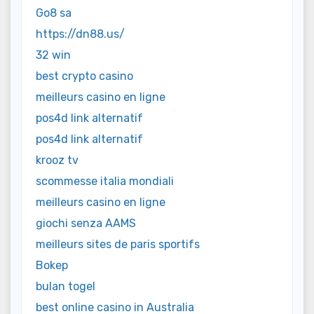
Go8 sa
https://dn88.us/
32 win
best crypto casino
meilleurs casino en ligne
pos4d link alternatif
pos4d link alternatif
krooz tv
scommesse italia mondiali
meilleurs casino en ligne
giochi senza AAMS
meilleurs sites de paris sportifs
Bokep
bulan togel
best online casino in Australia