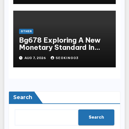
Terpopuler
OTHER
Bg678 Exploring A New
Monetary Standard In
Bodoni Online
AUG 7, 2026
SEOKING03
Entertainment
Search
Search