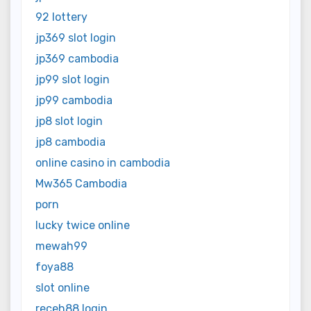
92 lottery
jp369 slot login
jp369 cambodia
jp99 slot login
jp99 cambodia
jp8 slot login
jp8 cambodia
online casino in cambodia
Mw365 Cambodia
porn
lucky twice online
mewah99
foya88
slot online
receh88 login