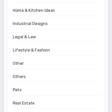
Home & Kitchen Ideas
Industrial Designs
Legal & Law
Lifestyle & Fashion
Other
Others
Pets
Real Estate