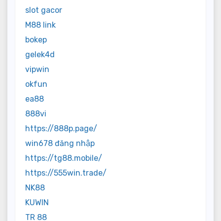
slot gacor
M88 link
bokep
gelek4d
vipwin
okfun
ea88
888vi
https://888p.page/
win678 đăng nhập
https://tg88.mobile/
https://555win.trade/
NK88
KUWIN
TR 88