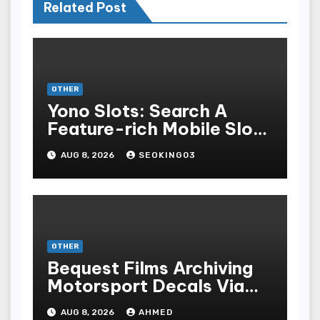
Related Post
OTHER
Yono Slots: Search A
Feature-rich Mobile Slot
Gambling Experience
AUG 8, 2026
SEOKING03
OTHER
Bequest Films Archiving
Motorsport Decals Via
Ancient Vinyl Alchemy
AUG 8, 2026
AHMED