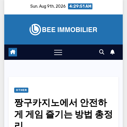
Skip
Sun. Aug 9th, 2026
4:29:52 AM
to
content
OTHER
짱구카지노에서 안전하
게 게임 즐기는 방법 총정
리