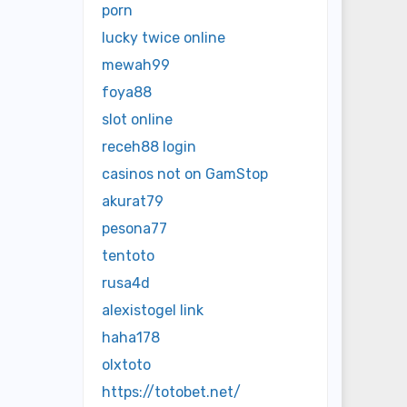
porn
lucky twice online
mewah99
foya88
slot online
receh88 login
casinos not on GamStop
akurat79
pesona77
tentoto
rusa4d
alexistogel link
haha178
olxtoto
https://totobet.net/