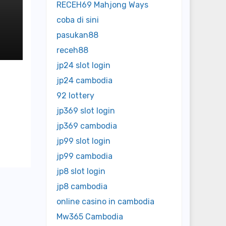
RECEH69 Mahjong Ways
coba di sini
pasukan88
receh88
jp24 slot login
jp24 cambodia
92 lottery
jp369 slot login
jp369 cambodia
jp99 slot login
jp99 cambodia
jp8 slot login
jp8 cambodia
online casino in cambodia
Mw365 Cambodia