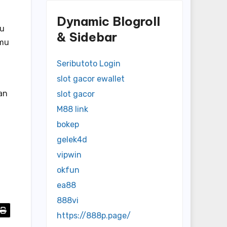
Dynamic Blogroll
mu
& Sidebar
amu
Seributoto Login
slot gacor ewallet
an
slot gacor
M88 link
bokep
gelek4d
vipwin
okfun
ea88
888vi
https://888p.page/