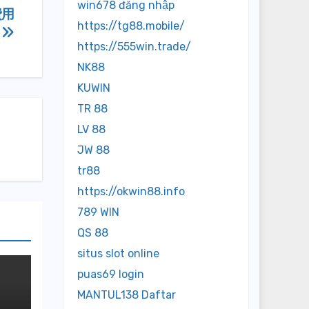
win678 đăng nhập
費用
https://tg88.mobile/
析
https://555win.trade/
NK88
KUWIN
TR 88
LV 88
JW 88
tr88
https://okwin88.info
789 WIN
QS 88
situs slot online
puas69 login
MANTUL138 Daftar