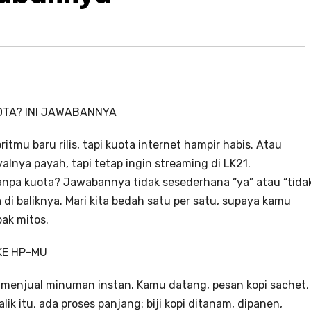
OTA? INI JAWABANNYA
itmu baru rilis, tapi kuota internet hampir habis. Atau
lnya payah, tapi tetap ingin streaming di LK21.
anpa kuota? Jawabannya tidak sesederhana “ya” atau “tida
di baliknya. Mari kita bedah satu per satu, supaya kamu
bak mitos.
KE HP-MU
 menjual minuman instan. Kamu datang, pesan kopi sachet,
ik itu, ada proses panjang: biji kopi ditanam, dipanen,