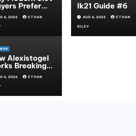
ayers Prefer
lk21 Guide #6
existogel Login
G 6, 2026
ETHAN
AUG 6, 2026
ETHAN
r Security
Y
RILEY
NESS
w Alexistogel
Breaking
wn the Rules
G 6, 2026
ETHAN
d Odds
Y