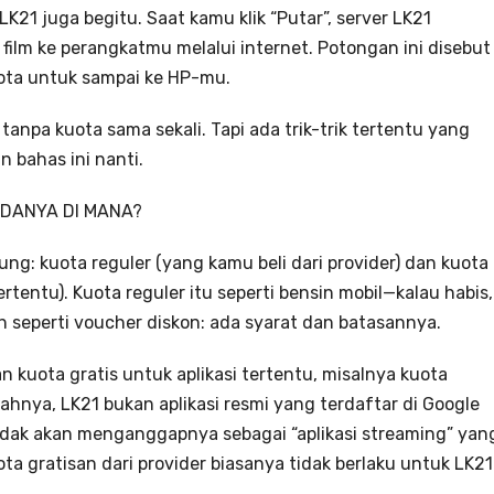
 LK21 juga begitu. Saat kamu klik “Putar”, server LK21
film ke perangkatmu melalui internet. Potongan ini disebut
uota untuk sampai ke HP-mu.
a tanpa kuota sama sekali. Tapi ada trik-trik tertentu yang
n bahas ini nanti.
EDANYA DI MANA?
ung: kuota reguler (yang kamu beli dari provider) dan kuota
tertentu). Kuota reguler itu seperti bensin mobil—kalau habis,
h seperti voucher diskon: ada syarat dan batasannya.
 kuota gratis untuk aplikasi tertentu, misalnya kuota
hnya, LK21 bukan aplikasi resmi yang terdaftar di Google
 tidak akan menganggapnya sebagai “aplikasi streaming” yan
ota gratisan dari provider biasanya tidak berlaku untuk LK21