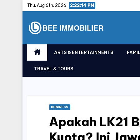
Skip
Thu. Aug 6th, 2026
2:22:15 PM
to
content
ARTS & ENTERTAINMENTS
FAMIL
TRAVEL & TOURS
BUSINESS
Apakah LK21 B
Kuota? Ini Ja