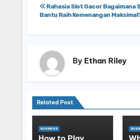
Post
Rahasia Slot Gacor Bagaimana 
Bantu Raih Kemenangan Maksimal
navigation
By
Ethan Riley
Related Post
BUSINESS
BUSI
How to Play
Wh