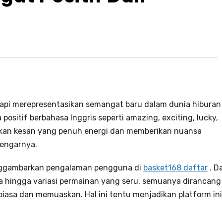
api merepresentasikan semangat baru dalam dunia hiburan
positif berbahasa Inggris seperti amazing, exciting, lucky,
akan kesan yang penuh energi dan memberikan nuansa
engarnya.
nggambarkan pengalaman pengguna di
basket168 daftar
. Da
 hingga variasi permainan yang seru, semuanya dirancang
asa dan memuaskan. Hal ini tentu menjadikan platform ini