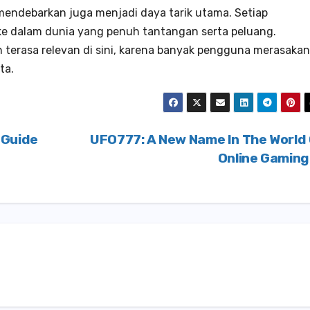
mendebarkan juga menjadi daya tarik utama. Setiap
e dalam dunia yang penuh tantangan serta peluang.
terasa relevan di sini, karena banyak pengguna merasakan
ta.
 Guide
UFO777: A New Name In The World
Online Gamin