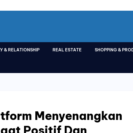
Y & RELATIONSHIP
REAL ESTATE
SHOPPING & PRO
atform Menyenangkan
at Positif Dan