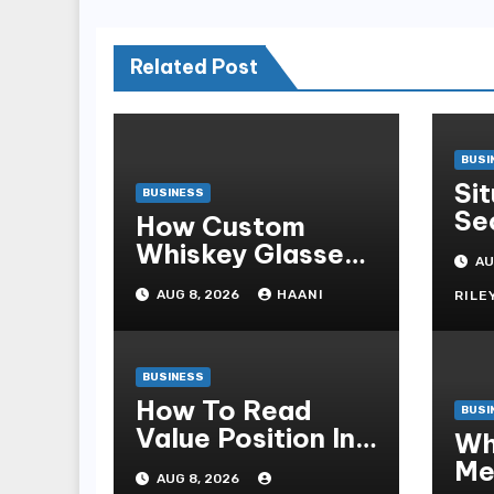
Related Post
BUSI
Si
BUSINESS
Se
How Custom
St
Whiskey Glasses
AU
Od
Turn Everyday
AUG 8, 2026
HAANI
RILE
Moments Into
Something
Special
BUSINESS
How To Read
BUSI
Value Position In
Wh
A Claw Machine
Me
AUG 8, 2026