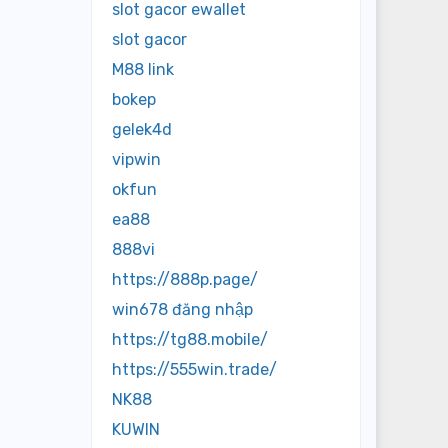
slot gacor ewallet
slot gacor
M88 link
bokep
gelek4d
vipwin
okfun
ea88
888vi
https://888p.page/
win678 đăng nhập
https://tg88.mobile/
https://555win.trade/
NK88
KUWIN