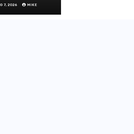
eaning Is
G 7, 2026
MIKE
ential for
tient Safety