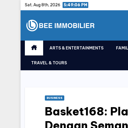
Skip
Sat. Aug 8th, 2026
5:49:07 PM
to
content
ARTS & ENTERTAINMENTS
FAMIL
TRAVEL & TOURS
BUSINESS
Basket168: Pl
Dengan Semang