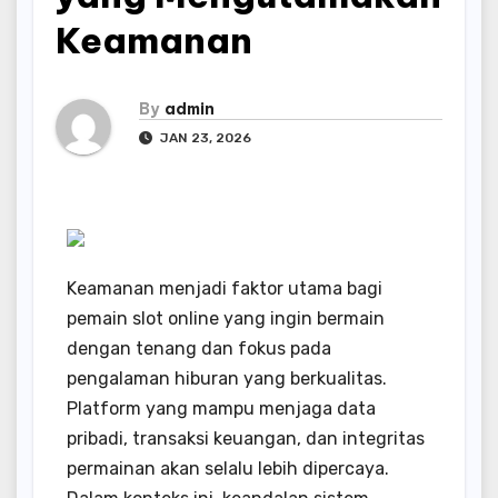
Keamanan
By
admin
JAN 23, 2026
Keamanan menjadi faktor utama bagi
pemain slot online yang ingin bermain
dengan tenang dan fokus pada
pengalaman hiburan yang berkualitas.
Platform yang mampu menjaga data
pribadi, transaksi keuangan, dan integritas
permainan akan selalu lebih dipercaya.