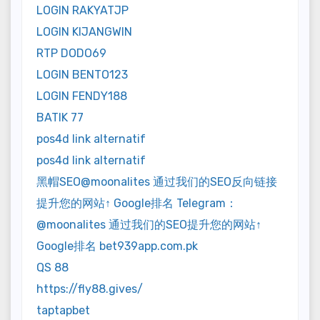
LOGIN RAKYATJP
LOGIN KIJANGWIN
RTP DODO69
LOGIN BENTO123
LOGIN FENDY188
BATIK 77
pos4d link alternatif
pos4d link alternatif
黑帽SEO@moonalites 通过我们的SEO反向链接
提升您的网站↑ Google排名 Telegram：
@moonalites 通过我们的SEO提升您的网站↑
Google排名 bet939app.com.pk
QS 88
https://fly88.gives/
taptapbet