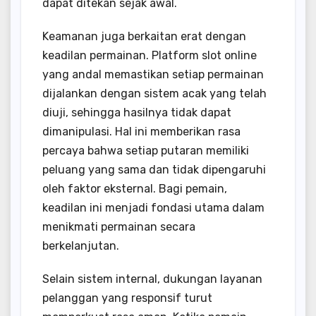
dapat ditekan sejak awal.
Keamanan juga berkaitan erat dengan
keadilan permainan. Platform slot online
yang andal memastikan setiap permainan
dijalankan dengan sistem acak yang telah
diuji, sehingga hasilnya tidak dapat
dimanipulasi. Hal ini memberikan rasa
percaya bahwa setiap putaran memiliki
peluang yang sama dan tidak dipengaruhi
oleh faktor eksternal. Bagi pemain,
keadilan ini menjadi fondasi utama dalam
menikmati permainan secara
berkelanjutan.
Selain sistem internal, dukungan layanan
pelanggan yang responsif turut