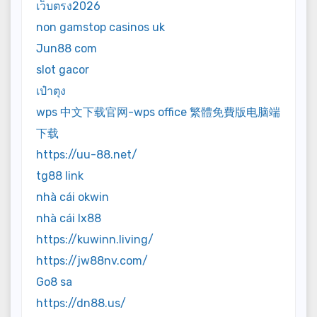
เว็บตรง2026
non gamstop casinos uk
Jun88 com
slot gacor
เป๋าตุง
wps 中文下载官网-wps office 繁體免費版电脑端
下载
https://uu-88.net/
tg88 link
nhà cái okwin
nhà cái lx88
https://kuwinn.living/
https://jw88nv.com/
Go8 sa
https://dn88.us/