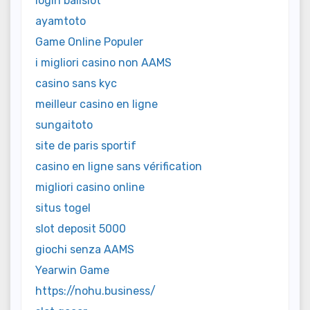
login balislot
ayamtoto
Game Online Populer
i migliori casino non AAMS
casino sans kyc
meilleur casino en ligne
sungaitoto
site de paris sportif
casino en ligne sans vérification
migliori casino online
situs togel
slot deposit 5000
giochi senza AAMS
Yearwin Game
https://nohu.business/