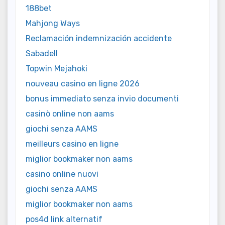
188bet
Mahjong Ways
Reclamación indemnización accidente
Sabadell
Topwin Mejahoki
nouveau casino en ligne 2026
bonus immediato senza invio documenti
casinò online non aams
giochi senza AAMS
meilleurs casino en ligne
miglior bookmaker non aams
casino online nuovi
giochi senza AAMS
miglior bookmaker non aams
pos4d link alternatif