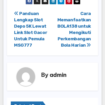
Post
Panduan
Cara
Lengkap Slot
Memanfaatkan
navigation
Depo 5K Lewat
BOLA138 untuk
Link Slot Gacor
Mengikuti
Untuk Pemula
Perkembangan
MSG777
Bola Harian
By
admin