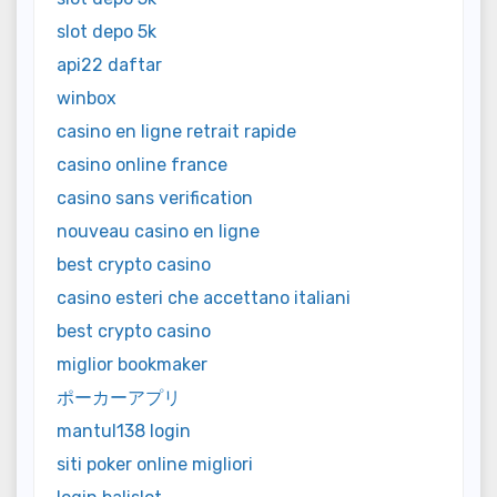
slot depo 5k
api22 daftar
winbox
casino en ligne retrait rapide
casino online france
casino sans verification
nouveau casino en ligne
best crypto casino
casino esteri che accettano italiani
best crypto casino
miglior bookmaker
ポーカーアプリ
mantul138 login
siti poker online migliori