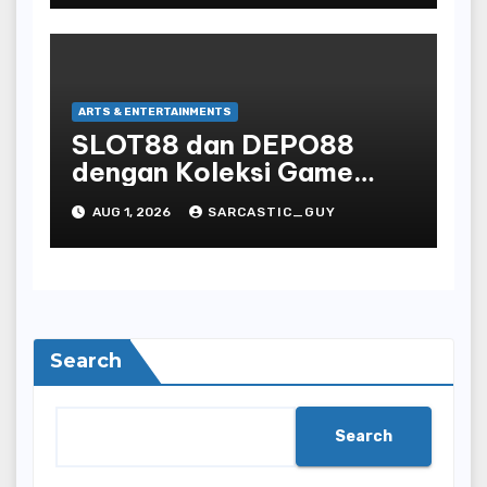
Semakin Berkembang
ARTS & ENTERTAINMENTS
SLOT88 dan DEPO88
dengan Koleksi Game
Favorit yang Lengkap
AUG 1, 2026
SARCASTIC_GUY
Search
Search