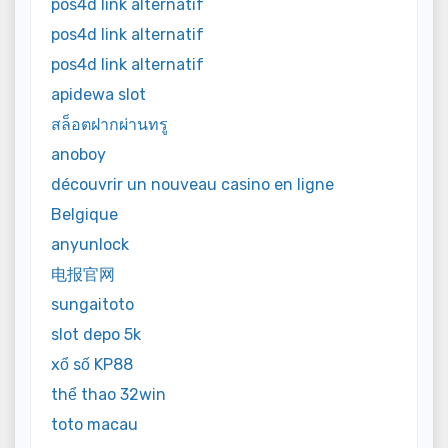
pos4d link alternatif
pos4d link alternatif
pos4d link alternatif
apidewa slot
สล็อตฝากผ่านทรู
anoboy
découvrir un nouveau casino en ligne
Belgique
anyunlock
电报官网
sungaitoto
slot depo 5k
xổ số KP88
thể thao 32win
toto macau