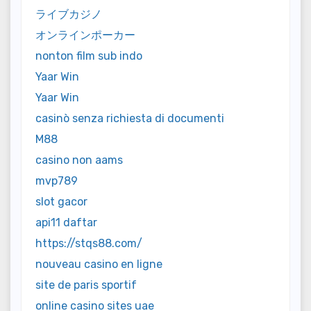
ライブカジノ
オンラインポーカー
nonton film sub indo
Yaar Win
Yaar Win
casinò senza richiesta di documenti
M88
casino non aams
mvp789
slot gacor
api11 daftar
https://stqs88.com/
nouveau casino en ligne
site de paris sportif
online casino sites uae