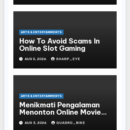
ARTS & ENTERTAINMENTS
How To Avoid Scams In
Online Slot Gaming
AUG 5, 2026
SHARP_EYE
ARTS & ENTERTAINMENTS
Menikmati Pengalaman
Menonton Online Movie
dengan Nyaman dan
AUG 3, 2026
QUADRO_BIKE
Praktis di Era Digital yang