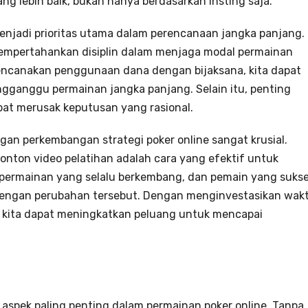
 lebih baik, bukan hanya berdasarkan insting saja.
menjadi prioritas utama dalam perencanaan jangka panjang.
mpertahankan disiplin dalam menjaga modal permainan
ncanakan penggunaan dana dengan bijaksana, kita dapat
gganggu permainan jangka panjang. Selain itu, penting
pat merusak keputusan yang rasional.
ngan perkembangan strategi poker online sangat krusial.
nton video pelatihan adalah cara yang efektif untuk
 permainan yang selalu berkembang, dan pemain yang suks
engan perubahan tersebut. Dengan menginvestasikan wak
 kita dapat meningkatkan peluang untuk mencapai
aspek paling penting dalam permainan poker online. Tanpa