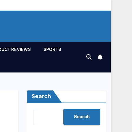
DUCT REVIEWS
SPORTS
Search
Search