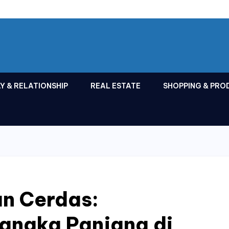
Y & RELATIONSHIP
REAL ESTATE
SHOPPING & PRO
n Cerdas:
angka Panjang di