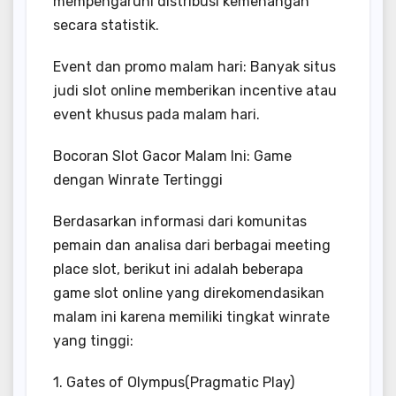
mempengaruhi distribusi kemenangan
secara statistik.
Event dan promo malam hari: Banyak situs
judi slot online memberikan incentive atau
event khusus pada malam hari.
Bocoran Slot Gacor Malam Ini: Game
dengan Winrate Tertinggi
Berdasarkan informasi dari komunitas
pemain dan analisa dari berbagai meeting
place slot, berikut ini adalah beberapa
game slot online yang direkomendasikan
malam ini karena memiliki tingkat winrate
yang tinggi:
1. Gates of Olympus(Pragmatic Play)