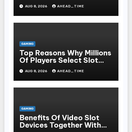
Psychological Science Of
AUG 8, 2026
AHEAD_TIME
Slot Gacor Players
GAMING
Top Reasons Why Millions
Of Players Select Slot
Online For Fun,
AUG 8, 2026
AHEAD_TIME
Exhilaration, Big Wins,
And An Red-letter Play
Stake
GAMING
Benefits Of Video Slot
Devices Together With