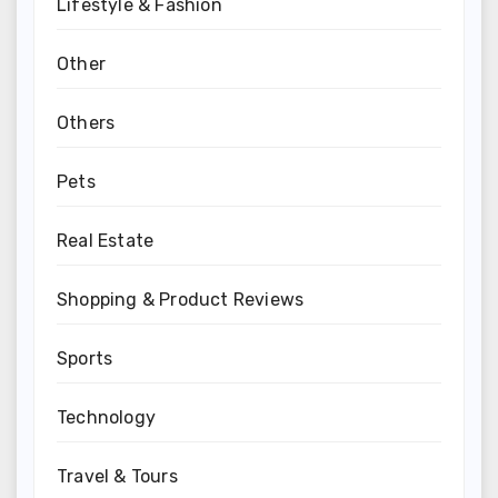
Lifestyle & Fashion
Other
Others
Pets
Real Estate
Shopping & Product Reviews
Sports
Technology
Travel & Tours