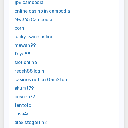
jp8 cambodia
online casino in cambodia
Mw365 Cambodia
porn
lucky twice online
mewah99
foya88
slot online
receh88 login
casinos not on GamStop
akurat79
pesona77
tentoto
rusa4d
alexistogel link