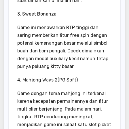
saat dimainkan di malam hari.
3. Sweet Bonanza
Game ini menawarkan RTP tinggi dan
sering memberikan fitur free spin dengan
potensi kemenangan besar melalui simbol
buah dan bom pengali. Cocok dimainkan
dengan modal auxiliary kecil namun tetap
punya peluang kitty besar.
4. Mahjong Ways 2(PG Soft)
Game dengan tema mahjong ini terkenal
karena kecepatan permainannya dan fitur
multiplier berjenjang. Pada malam hari,
tingkat RTP cenderung meningkat,
menjadikan game ini salaat satu slot picket