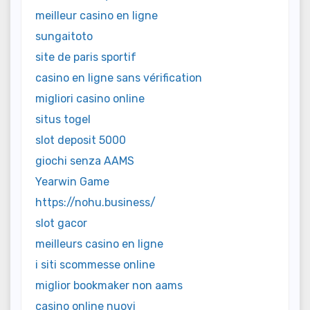
meilleur casino en ligne
sungaitoto
site de paris sportif
casino en ligne sans vérification
migliori casino online
situs togel
slot deposit 5000
giochi senza AAMS
Yearwin Game
https://nohu.business/
slot gacor
meilleurs casino en ligne
i siti scommesse online
miglior bookmaker non aams
casino online nuovi