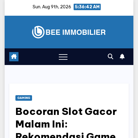
Skip
Sun. Aug 9th, 2026
5:36:43 AM
to
content
GAMING
Bocoran Slot Gacor
Malam Ini:
Rekomendasi Game