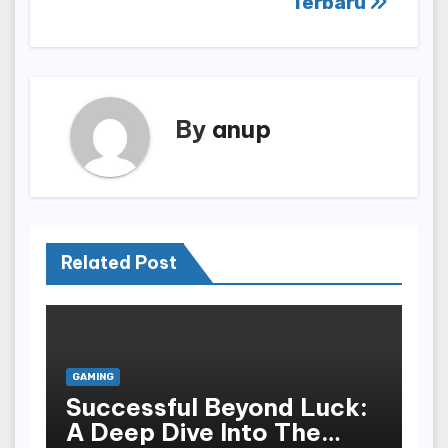
Terbaru
By
anup
Related Post
GAMING
Successful Beyond Luck:
A Deep Dive Into The