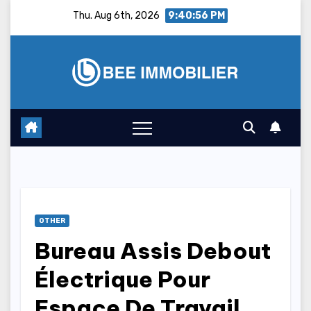
Skip
Thu. Aug 6th, 2026
9:40:58 PM
to
content
OTHER
Bureau Assis Debout
Électrique Pour
Espace De Travail