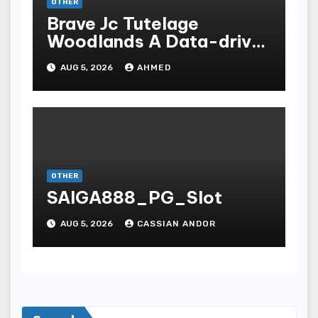
OTHER
Brave Jc Tutelage
Woodlands A Data-driven
Dissection
AUG 5, 2026
AHMED
OTHER
SAIGA888_PG_Slot
AUG 5, 2026
CASSIAN ANDOR