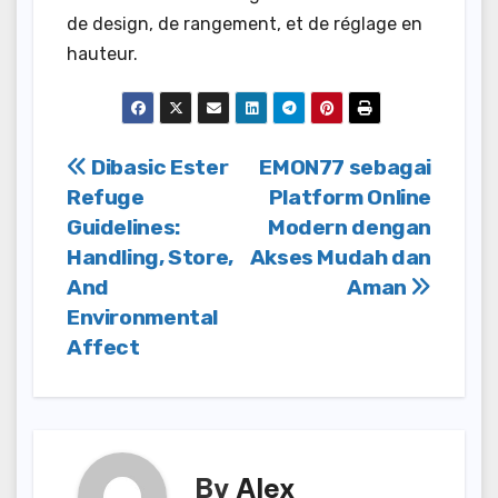
de design, de rangement, et de réglage en
hauteur.
Post
Dibasic Ester
EMON77 sebagai
Refuge
Platform Online
navigation
Guidelines:
Modern dengan
Handling, Store,
Akses Mudah dan
And
Aman
Environmental
Affect
By
Alex