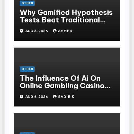
OTHER
Why Gamified Hypothesis
Tests Beat Traditional
Meditate Methods
AUG 6, 2026
AHMED
OTHER
The Influence Of Ai On
Online Gambling Casino
Experiences
AUG 6, 2026
SAQIB K