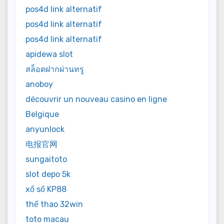
pos4d link alternatif
pos4d link alternatif
pos4d link alternatif
apidewa slot
สล็อตฝากผ่านทรู
anoboy
découvrir un nouveau casino en ligne
Belgique
anyunlock
电报官网
sungaitoto
slot depo 5k
xổ số KP88
thể thao 32win
toto macau