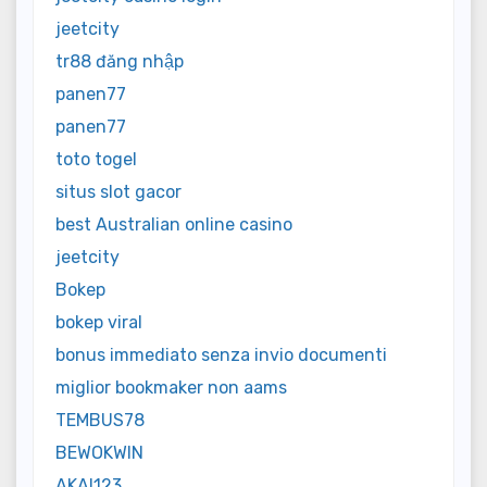
jeetcity
tr88 đăng nhập
panen77
panen77
toto togel
situs slot gacor
best Australian online casino
jeetcity
Bokep
bokep viral
bonus immediato senza invio documenti
miglior bookmaker non aams
TEMBUS78
BEWOKWIN
AKAI123