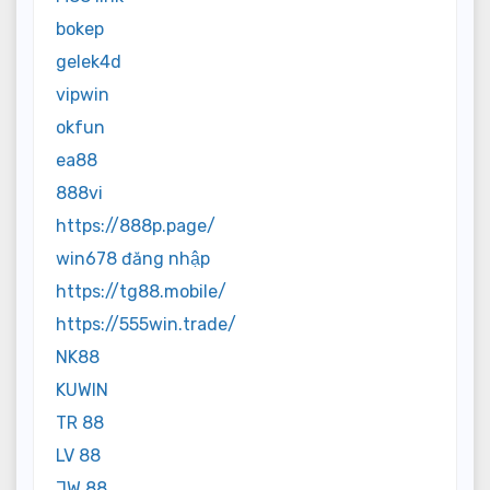
bokep
gelek4d
vipwin
okfun
ea88
888vi
https://888p.page/
win678 đăng nhập
https://tg88.mobile/
https://555win.trade/
NK88
KUWIN
TR 88
LV 88
JW 88