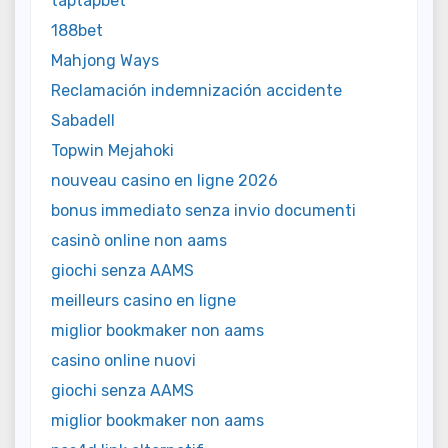
taptapbet
188bet
Mahjong Ways
Reclamación indemnización accidente
Sabadell
Topwin Mejahoki
nouveau casino en ligne 2026
bonus immediato senza invio documenti
casinò online non aams
giochi senza AAMS
meilleurs casino en ligne
miglior bookmaker non aams
casino online nuovi
giochi senza AAMS
miglior bookmaker non aams