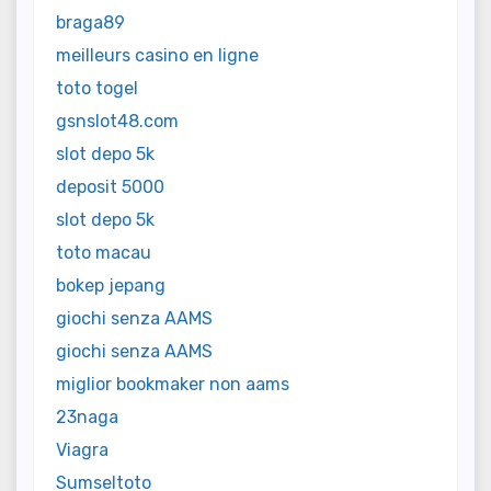
braga89
meilleurs casino en ligne
toto togel
gsnslot48.com
slot depo 5k
deposit 5000
slot depo 5k
toto macau
bokep jepang
giochi senza AAMS
giochi senza AAMS
miglior bookmaker non aams
23naga
Viagra
Sumseltoto