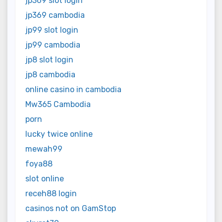
jp369 slot login
jp369 cambodia
jp99 slot login
jp99 cambodia
jp8 slot login
jp8 cambodia
online casino in cambodia
Mw365 Cambodia
porn
lucky twice online
mewah99
foya88
slot online
receh88 login
casinos not on GamStop