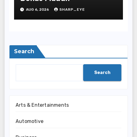
AUG 6, 2026
SHARP_EYE
Search
Search
Arts & Entertainments
Automotive