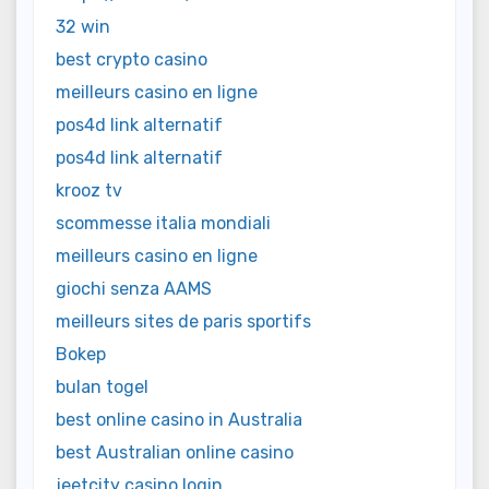
32 win
best crypto casino
meilleurs casino en ligne
pos4d link alternatif
pos4d link alternatif
krooz tv
scommesse italia mondiali
meilleurs casino en ligne
giochi senza AAMS
meilleurs sites de paris sportifs
Bokep
bulan togel
best online casino in Australia
best Australian online casino
jeetcity casino login