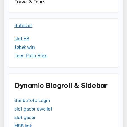
Travel & Tours
dotaslot
slot 88
tokek win
Teen Patti Bliss
Dynamic Blogroll & Sidebar
Seributoto Login
slot gacor ewallet
slot gacor
M88 link