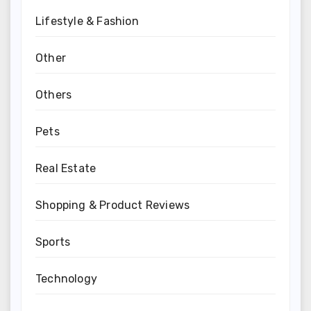
Lifestyle & Fashion
Other
Others
Pets
Real Estate
Shopping & Product Reviews
Sports
Technology