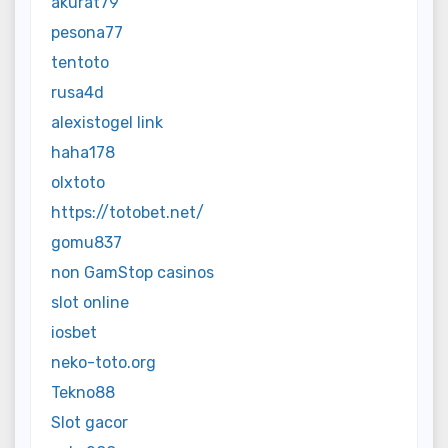
akurat79
pesona77
tentoto
rusa4d
alexistogel link
haha178
olxtoto
https://totobet.net/
gomu837
non GamStop casinos
slot online
iosbet
neko-toto.org
Tekno88
Slot gacor