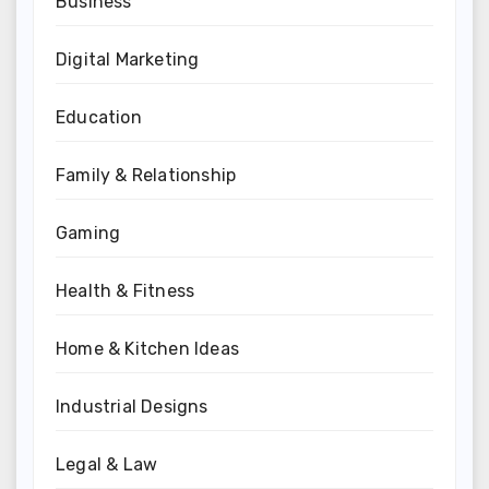
Business
Digital Marketing
Education
Family & Relationship
Gaming
Health & Fitness
Home & Kitchen Ideas
Industrial Designs
Legal & Law