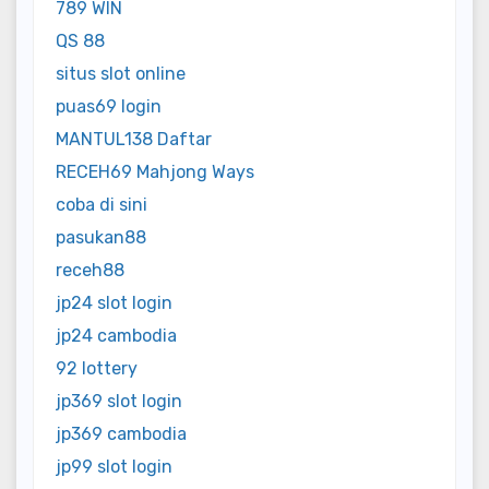
789 WIN
QS 88
situs slot online
puas69 login
MANTUL138 Daftar
RECEH69 Mahjong Ways
coba di sini
pasukan88
receh88
jp24 slot login
jp24 cambodia
92 lottery
jp369 slot login
jp369 cambodia
jp99 slot login