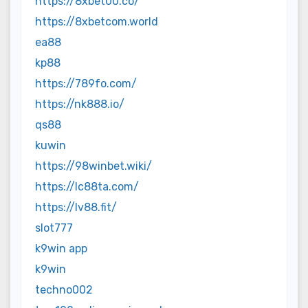
https://8xbet00.co/
https://8xbetcom.world
ea88
kp88
https://789fo.com/
https://nk888.io/
qs88
kuwin
https://98winbet.wiki/
https://lc88ta.com/
https://lv88.fit/
slot777
k9win app
k9win
techno002