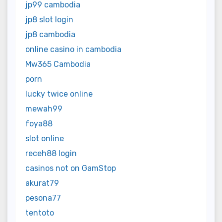
jp99 cambodia
jp8 slot login
jp8 cambodia
online casino in cambodia
Mw365 Cambodia
porn
lucky twice online
mewah99
foya88
slot online
receh88 login
casinos not on GamStop
akurat79
pesona77
tentoto