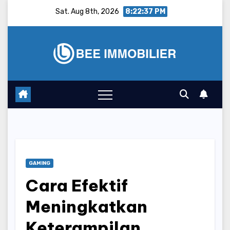
Skip
Sat. Aug 8th, 2026
8:22:38 PM
to
content
GAMING
Cara Efektif
Meningkatkan
Keterampilan