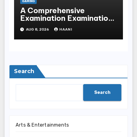
GAMING
A Comprehensive
Examination Examination
Of A Premier Integer
AUG 8, 2026
HAANI
Weapons Platform
Search
Search
Arts & Entertainments