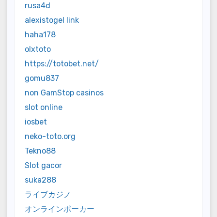
rusa4d
alexistogel link
haha178
olxtoto
https://totobet.net/
gomu837
non GamStop casinos
slot online
iosbet
neko-toto.org
Tekno88
Slot gacor
suka288
ライブカジノ
オンラインポーカー