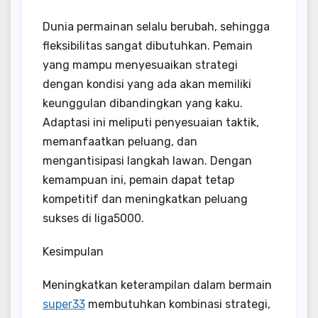
Dunia permainan selalu berubah, sehingga
fleksibilitas sangat dibutuhkan. Pemain
yang mampu menyesuaikan strategi
dengan kondisi yang ada akan memiliki
keunggulan dibandingkan yang kaku.
Adaptasi ini meliputi penyesuaian taktik,
memanfaatkan peluang, dan
mengantisipasi langkah lawan. Dengan
kemampuan ini, pemain dapat tetap
kompetitif dan meningkatkan peluang
sukses di liga5000.
Kesimpulan
Meningkatkan keterampilan dalam bermain
super33
membutuhkan kombinasi strategi,