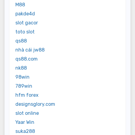
M88
pakde4d
slot gacor
toto slot
qs88
nhà cái jw88
qs88.com
nk88
98win
789win
hfm forex
designsglory.com
slot online
Yaar Win
suka288