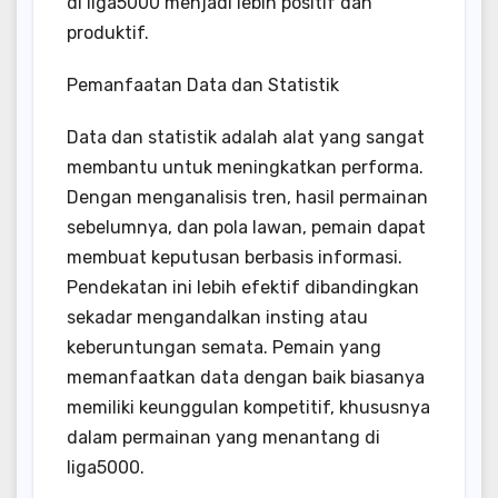
di liga5000 menjadi lebih positif dan
produktif.
Pemanfaatan Data dan Statistik
Data dan statistik adalah alat yang sangat
membantu untuk meningkatkan performa.
Dengan menganalisis tren, hasil permainan
sebelumnya, dan pola lawan, pemain dapat
membuat keputusan berbasis informasi.
Pendekatan ini lebih efektif dibandingkan
sekadar mengandalkan insting atau
keberuntungan semata. Pemain yang
memanfaatkan data dengan baik biasanya
memiliki keunggulan kompetitif, khususnya
dalam permainan yang menantang di
liga5000.