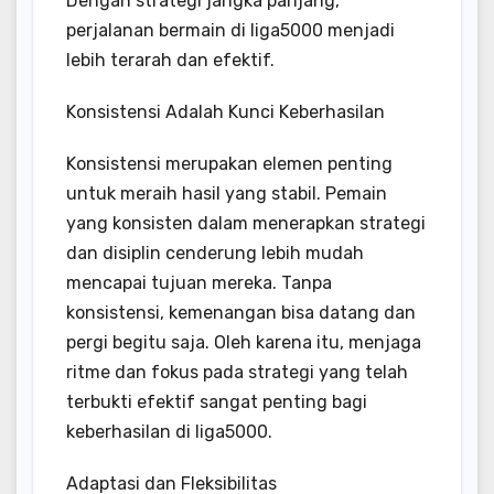
Dengan strategi jangka panjang,
perjalanan bermain di liga5000 menjadi
lebih terarah dan efektif.
Konsistensi Adalah Kunci Keberhasilan
Konsistensi merupakan elemen penting
untuk meraih hasil yang stabil. Pemain
yang konsisten dalam menerapkan strategi
dan disiplin cenderung lebih mudah
mencapai tujuan mereka. Tanpa
konsistensi, kemenangan bisa datang dan
pergi begitu saja. Oleh karena itu, menjaga
ritme dan fokus pada strategi yang telah
terbukti efektif sangat penting bagi
keberhasilan di liga5000.
Adaptasi dan Fleksibilitas