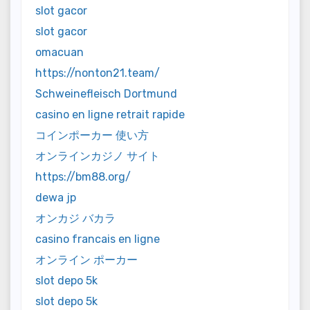
slot gacor
slot gacor
omacuan
https://nonton21.team/
Schweinefleisch Dortmund
casino en ligne retrait rapide
コインポーカー 使い方
オンラインカジノ サイト
https://bm88.org/
dewa jp
オンカジ バカラ
casino francais en ligne
オンライン ポーカー
slot depo 5k
slot depo 5k