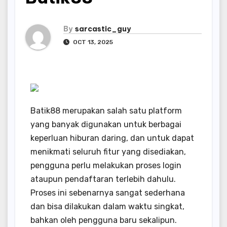
By
sarcastic_guy
OCT 13, 2025
Batik88 merupakan salah satu platform
yang banyak digunakan untuk berbagai
keperluan hiburan daring, dan untuk dapat
menikmati seluruh fitur yang disediakan,
pengguna perlu melakukan proses login
ataupun pendaftaran terlebih dahulu.
Proses ini sebenarnya sangat sederhana
dan bisa dilakukan dalam waktu singkat,
bahkan oleh pengguna baru sekalipun.