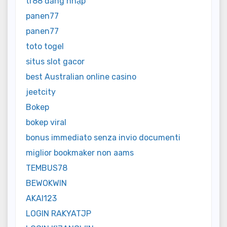
tr88 đăng nhập
panen77
panen77
toto togel
situs slot gacor
best Australian online casino
jeetcity
Bokep
bokep viral
bonus immediato senza invio documenti
miglior bookmaker non aams
TEMBUS78
BEWOKWIN
AKAI123
LOGIN RAKYATJP