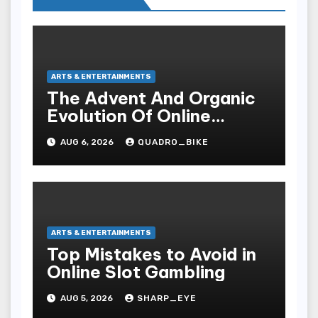
ARTS & ENTERTAINMENTS
The Advent And Organic
Evolution Of Online
Movies
AUG 6, 2026
QUADRO_BIKE
ARTS & ENTERTAINMENTS
Top Mistakes to Avoid in
Online Slot Gambling
AUG 5, 2026
SHARP_EYE