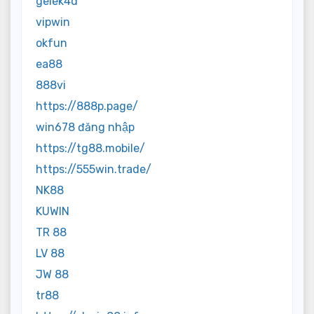
gelek4d
vipwin
okfun
ea88
888vi
https://888p.page/
win678 đăng nhập
https://tg88.mobile/
https://555win.trade/
NK88
KUWIN
TR 88
LV 88
JW 88
tr88