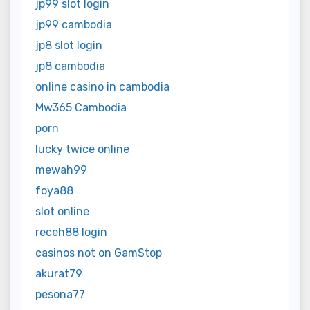
jp99 slot login
jp99 cambodia
jp8 slot login
jp8 cambodia
online casino in cambodia
Mw365 Cambodia
porn
lucky twice online
mewah99
foya88
slot online
receh88 login
casinos not on GamStop
akurat79
pesona77