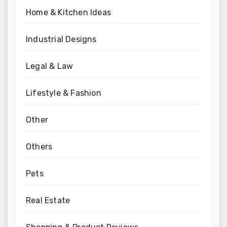
Home & Kitchen Ideas
Industrial Designs
Legal & Law
Lifestyle & Fashion
Other
Others
Pets
Real Estate