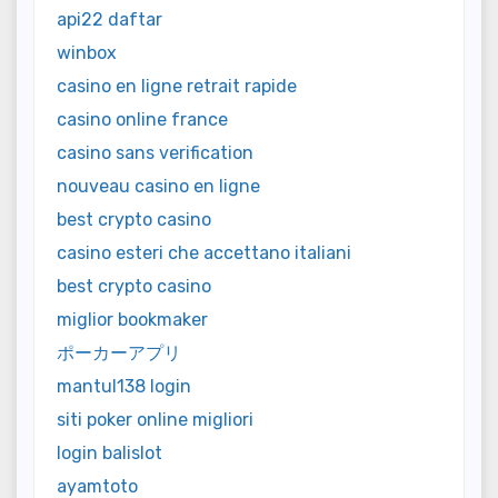
api22 daftar
winbox
casino en ligne retrait rapide
casino online france
casino sans verification
nouveau casino en ligne
best crypto casino
casino esteri che accettano italiani
best crypto casino
miglior bookmaker
ポーカーアプリ
mantul138 login
siti poker online migliori
login balislot
ayamtoto