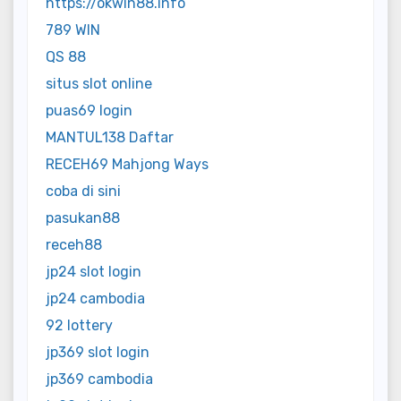
https://okwin88.info
789 WIN
QS 88
situs slot online
puas69 login
MANTUL138 Daftar
RECEH69 Mahjong Ways
coba di sini
pasukan88
receh88
jp24 slot login
jp24 cambodia
92 lottery
jp369 slot login
jp369 cambodia