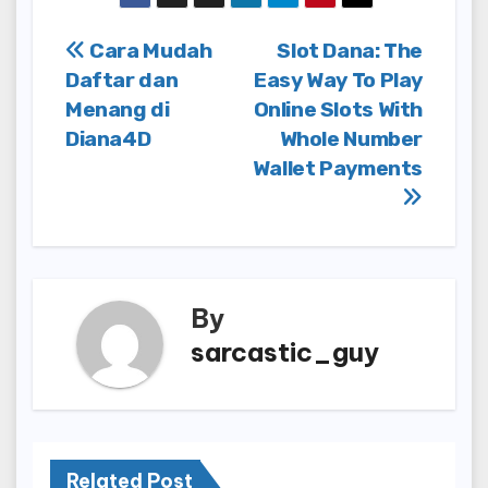
Post
Cara Mudah
Slot Dana: The
Daftar dan
Easy Way To Play
navigation
Menang di
Online Slots With
Diana4D
Whole Number
Wallet Payments
By
sarcastic_guy
Related Post