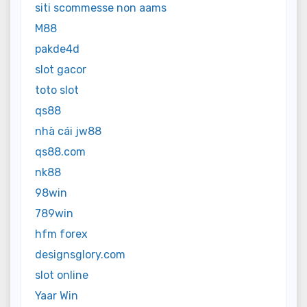
siti scommesse non aams
M88
pakde4d
slot gacor
toto slot
qs88
nhà cái jw88
qs88.com
nk88
98win
789win
hfm forex
designsglory.com
slot online
Yaar Win