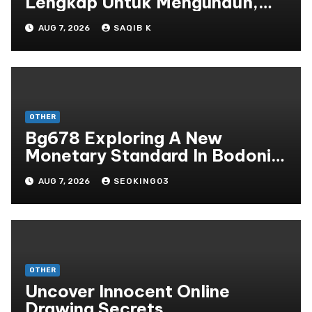
Lengkap Untuk Mengunduh,
Instalasi, Dan Bermain Slot
AUG 7, 2026
SAQIB K
Online Terpopuler
OTHER
Bg678 Exploring A New
Monetary Standard In Bodoni
Online Entertainment
AUG 7, 2026
SEOKING03
OTHER
Uncover Innocent Online
Drawing Secrets