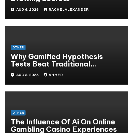
AUG 6, 2026
RACHELALEXANDER
OTHER
Why Gamified Hypothesis
Tests Beat Traditional
Meditate Methods
AUG 6, 2026
AHMED
OTHER
The Influence Of Ai On Online
Gambling Casino Experiences