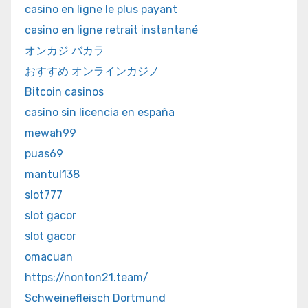
casino en ligne le plus payant
casino en ligne retrait instantané
オンカジ バカラ
おすすめ オンラインカジノ
Bitcoin casinos
casino sin licencia en españa
mewah99
puas69
mantul138
slot777
slot gacor
slot gacor
omacuan
https://nonton21.team/
Schweinefleisch Dortmund