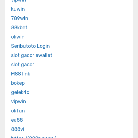
kuwin
789win
88kbet
okwin
Seributoto Login
slot gacor ewallet
slot gacor
M88 link
bokep
gelek4d
vipwin
okfun
ea88
888vi