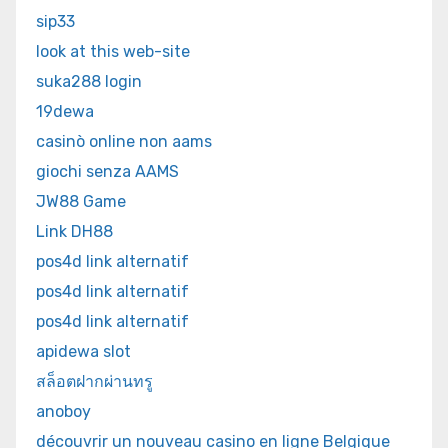
sip33
look at this web-site
suka288 login
19dewa
casinò online non aams
giochi senza AAMS
JW88 Game
Link DH88
pos4d link alternatif
pos4d link alternatif
pos4d link alternatif
apidewa slot
สล็อตฝากผ่านทรู
anoboy
découvrir un nouveau casino en ligne Belgique