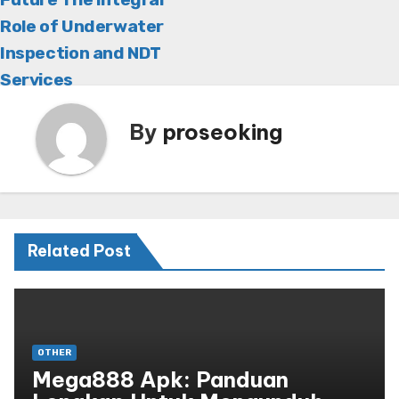
Role of Underwater
Inspection and NDT
Services
By
proseoking
Related Post
OTHER
Mega888 Apk: Panduan