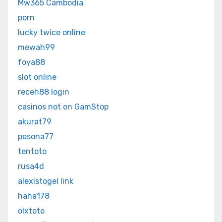
Mw365 Cambodia
porn
lucky twice online
mewah99
foya88
slot online
receh88 login
casinos not on GamStop
akurat79
pesona77
tentoto
rusa4d
alexistogel link
haha178
olxtoto