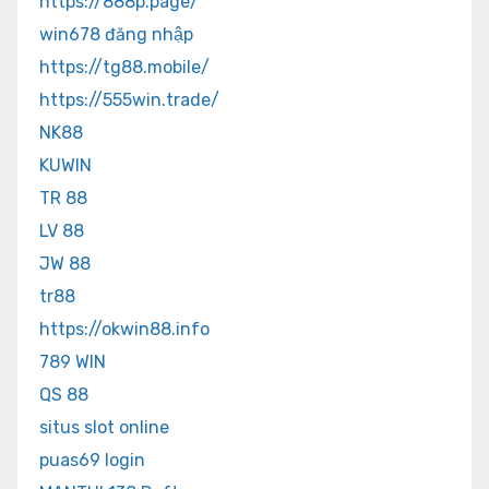
https://888p.page/
win678 đăng nhập
https://tg88.mobile/
https://555win.trade/
NK88
KUWIN
TR 88
LV 88
JW 88
tr88
https://okwin88.info
789 WIN
QS 88
situs slot online
puas69 login