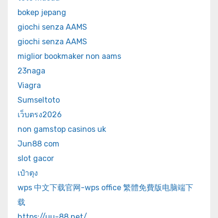
bokep jepang
giochi senza AAMS
giochi senza AAMS
miglior bookmaker non aams
23naga
Viagra
Sumseltoto
เว็บตรง2026
non gamstop casinos uk
Jun88 com
slot gacor
เป๋าตุง
wps 中文下载官网-wps office 繁體免費版电脑端下
载
https://uu-88.net/