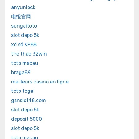
anyunlock
电报官网
sungaitoto
slot depo 5k
xổ số KP88
thể thao 32win
toto macau
braga89
meilleurs casino en ligne
toto togel
gsnslot48.com
slot depo 5k
deposit 5000
slot depo 5k
toto macau