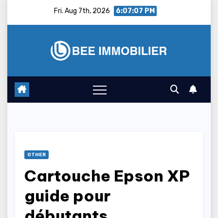
Skip
Fri. Aug 7th, 2026
6:07:08 PM
to
content
OTHER
Cartouche Epson XP
guide pour
débutants