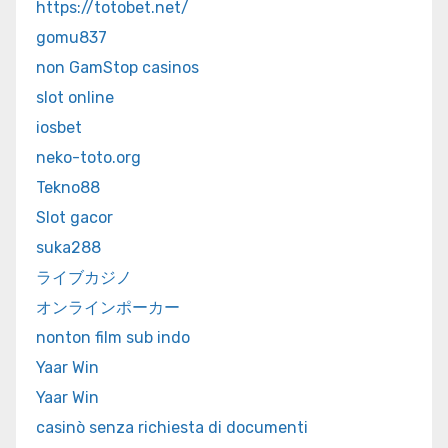
https://totobet.net/
gomu837
non GamStop casinos
slot online
iosbet
neko-toto.org
Tekno88
Slot gacor
suka288
ライブカジノ
オンラインポーカー
nonton film sub indo
Yaar Win
Yaar Win
casinò senza richiesta di documenti