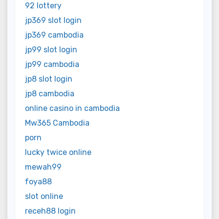
92 lottery
jp369 slot login
jp369 cambodia
jp99 slot login
jp99 cambodia
jp8 slot login
jp8 cambodia
online casino in cambodia
Mw365 Cambodia
porn
lucky twice online
mewah99
foya88
slot online
receh88 login