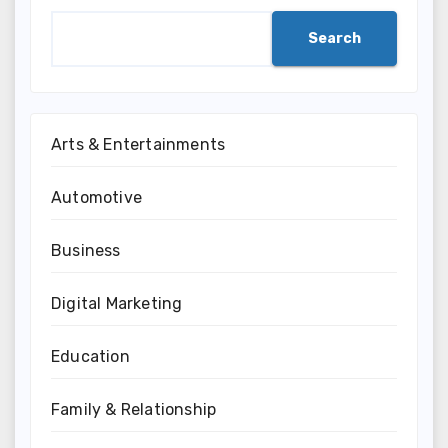
Search
Arts & Entertainments
Automotive
Business
Digital Marketing
Education
Family & Relationship