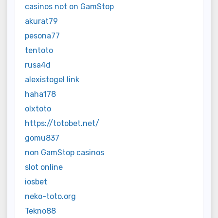
casinos not on GamStop
akurat79
pesona77
tentoto
rusa4d
alexistogel link
haha178
olxtoto
https://totobet.net/
gomu837
non GamStop casinos
slot online
iosbet
neko-toto.org
Tekno88