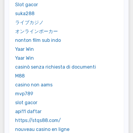
Slot gacor
suka288
ライブカジノ
オンラインポーカー
nonton film sub indo
Yaar Win
Yaar Win
casinò senza richiesta di documenti
M88
casino non aams
mvp789
slot gacor
api11 daftar
https://stqs88.com/
nouveau casino en ligne