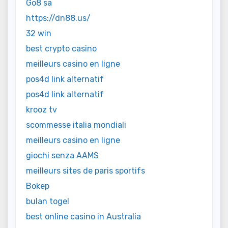
Go8 sa
https://dn88.us/
32 win
best crypto casino
meilleurs casino en ligne
pos4d link alternatif
pos4d link alternatif
krooz tv
scommesse italia mondiali
meilleurs casino en ligne
giochi senza AAMS
meilleurs sites de paris sportifs
Bokep
bulan togel
best online casino in Australia