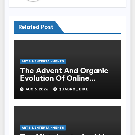
Related Post
ARTS & ENTERTAINMENTS
The Advent And Organic
Evolution Of Online
Movies
AUG 6, 2026
QUADRO_BIKE
ARTS & ENTERTAINMENTS