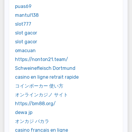
puas69
mantul138
slot777
slot gacor
slot gacor
omacuan
https://nonton21.team/
Schweinefleisch Dortmund
casino en ligne retrait rapide
コインポーカー 使い方
オンラインカジノ サイト
https://bm88.org/
dewa jp
オンカジ バカラ
casino francais en ligne