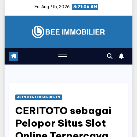
Skip
Fri. Aug 7th, 2026
3:21:07 AM
to
content
ARTS & ENTERTAINMENTS
CERITOTO sebagai
Pelopor Situs Slot
Online Terpercaya