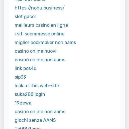
https://nohu.business/
slot gacor
meilleurs casino en ligne
i siti scommesse online
miglior bookmaker non aams
casino online nuovi
casinò online non aams
link pos4d
sip33
look at this web-site
suka288 login
19dewa
casinò online non aams
giochi senza AAMS
JW88 Game