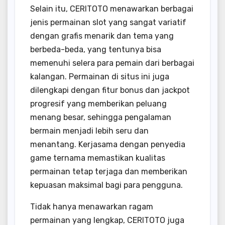
Selain itu, CERITOTO menawarkan berbagai
jenis permainan slot yang sangat variatif
dengan grafis menarik dan tema yang
berbeda-beda, yang tentunya bisa
memenuhi selera para pemain dari berbagai
kalangan. Permainan di situs ini juga
dilengkapi dengan fitur bonus dan jackpot
progresif yang memberikan peluang
menang besar, sehingga pengalaman
bermain menjadi lebih seru dan
menantang. Kerjasama dengan penyedia
game ternama memastikan kualitas
permainan tetap terjaga dan memberikan
kepuasan maksimal bagi para pengguna.
Tidak hanya menawarkan ragam
permainan yang lengkap, CERITOTO juga