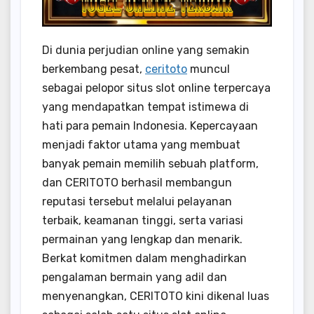
Di dunia perjudian online yang semakin
berkembang pesat,
ceritoto
muncul
sebagai pelopor situs slot online terpercaya
yang mendapatkan tempat istimewa di
hati para pemain Indonesia. Kepercayaan
menjadi faktor utama yang membuat
banyak pemain memilih sebuah platform,
dan CERITOTO berhasil membangun
reputasi tersebut melalui pelayanan
terbaik, keamanan tinggi, serta variasi
permainan yang lengkap dan menarik.
Berkat komitmen dalam menghadirkan
pengalaman bermain yang adil dan
menyenangkan, CERITOTO kini dikenal luas