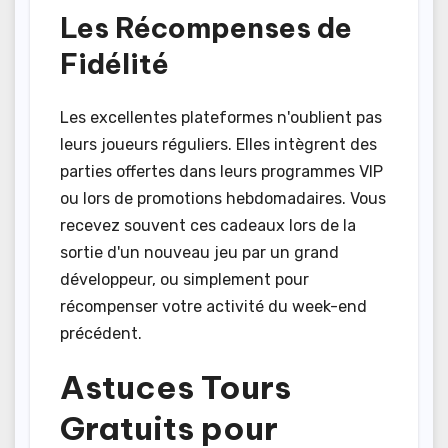
Les Récompenses de
Fidélité
Les excellentes plateformes n'oublient pas
leurs joueurs réguliers. Elles intègrent des
parties offertes dans leurs programmes VIP
ou lors de promotions hebdomadaires. Vous
recevez souvent ces cadeaux lors de la
sortie d'un nouveau jeu par un grand
développeur, ou simplement pour
récompenser votre activité du week-end
précédent.
Astuces Tours
Gratuits pour