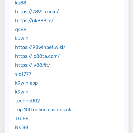
kp88
https://789fo.com/
https://nk888.io/
qs88
kuwin
https://98winbet.wiki/
https://lc88ta.com/
https://lv88.fit/
slot777
k9win app
k9win
techno002
top 100 online casinos uk
TG 88
NK 88