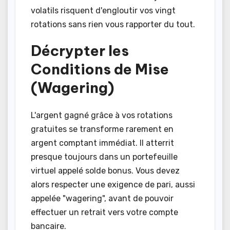
volatils risquent d'engloutir vos vingt
rotations sans rien vous rapporter du tout.
Décrypter les
Conditions de Mise
(Wagering)
L'argent gagné grâce à vos rotations
gratuites se transforme rarement en
argent comptant immédiat. Il atterrit
presque toujours dans un portefeuille
virtuel appelé solde bonus. Vous devez
alors respecter une exigence de pari, aussi
appelée "wagering", avant de pouvoir
effectuer un retrait vers votre compte
bancaire.