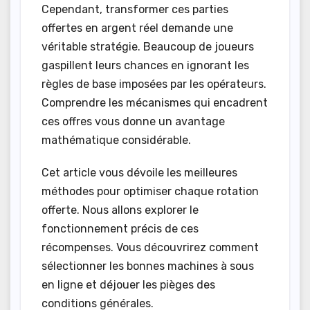
Cependant, transformer ces parties
offertes en argent réel demande une
véritable stratégie. Beaucoup de joueurs
gaspillent leurs chances en ignorant les
règles de base imposées par les opérateurs.
Comprendre les mécanismes qui encadrent
ces offres vous donne un avantage
mathématique considérable.
Cet article vous dévoile les meilleures
méthodes pour optimiser chaque rotation
offerte. Nous allons explorer le
fonctionnement précis de ces
récompenses. Vous découvrirez comment
sélectionner les bonnes machines à sous
en ligne et déjouer les pièges des
conditions générales.