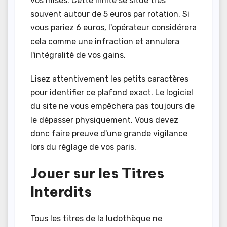
vos mises. Cette limite se situe très
souvent autour de 5 euros par rotation. Si
vous pariez 6 euros, l'opérateur considérera
cela comme une infraction et annulera
l'intégralité de vos gains.
Lisez attentivement les petits caractères
pour identifier ce plafond exact. Le logiciel
du site ne vous empêchera pas toujours de
le dépasser physiquement. Vous devez
donc faire preuve d'une grande vigilance
lors du réglage de vos paris.
Jouer sur les Titres
Interdits
Tous les titres de la ludothèque ne