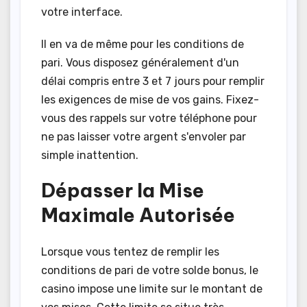
votre interface.
Il en va de même pour les conditions de
pari. Vous disposez généralement d'un
délai compris entre 3 et 7 jours pour remplir
les exigences de mise de vos gains. Fixez-
vous des rappels sur votre téléphone pour
ne pas laisser votre argent s'envoler par
simple inattention.
Dépasser la Mise
Maximale Autorisée
Lorsque vous tentez de remplir les
conditions de pari de votre solde bonus, le
casino impose une limite sur le montant de