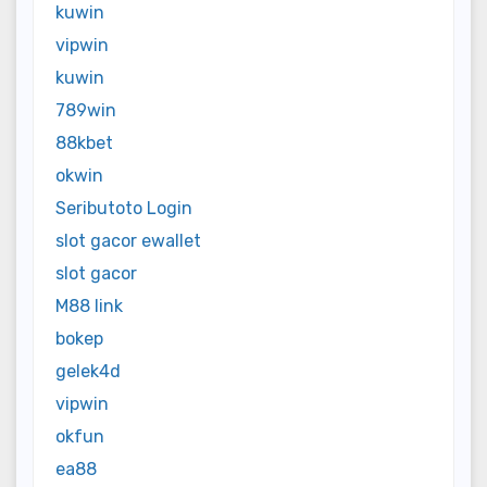
kuwin
vipwin
kuwin
789win
88kbet
okwin
Seributoto Login
slot gacor ewallet
slot gacor
M88 link
bokep
gelek4d
vipwin
okfun
ea88