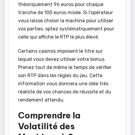
théoriquement 96 euros pour chaque
tranche de 100 euros misée. Si l'opérateur
vous laisse choisir la machine pour utiliser
vos parties, optez systématiquement pour
celle qui affiche le RTP le plus élevé.
Certains casinos imposent le titre sur
lequel vous devez utiliser votre bonus.
Prenez tout de même le temps de vérifier
son RTP dans les règles du jeu. Cette
information vous donnera une idée très
réaliste de vos chances de réussite et du
rendement attendu.
Comprendre la
Volatilité des