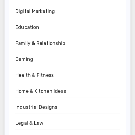
Digital Marketing
Education
Family & Relationship
Gaming
Health & Fitness
Home & Kitchen Ideas
Industrial Designs
Legal & Law