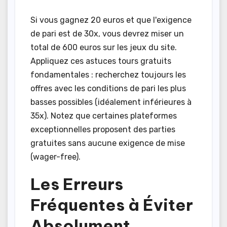
Si vous gagnez 20 euros et que l'exigence
de pari est de 30x, vous devrez miser un
total de 600 euros sur les jeux du site.
Appliquez ces astuces tours gratuits
fondamentales : recherchez toujours les
offres avec les conditions de pari les plus
basses possibles (idéalement inférieures à
35x). Notez que certaines plateformes
exceptionnelles proposent des parties
gratuites sans aucune exigence de mise
(wager-free).
Les Erreurs
Fréquentes à Éviter
Absolument