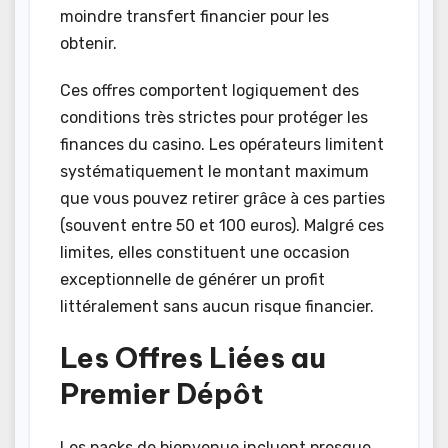
moindre transfert financier pour les
obtenir.
Ces offres comportent logiquement des
conditions très strictes pour protéger les
finances du casino. Les opérateurs limitent
systématiquement le montant maximum
que vous pouvez retirer grâce à ces parties
(souvent entre 50 et 100 euros). Malgré ces
limites, elles constituent une occasion
exceptionnelle de générer un profit
littéralement sans aucun risque financier.
Les Offres Liées au
Premier Dépôt
Les packs de bienvenue incluent presque