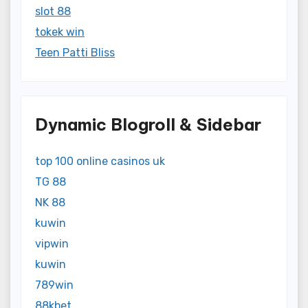
slot 88
tokek win
Teen Patti Bliss
Dynamic Blogroll & Sidebar
top 100 online casinos uk
TG 88
NK 88
kuwin
vipwin
kuwin
789win
88kbet