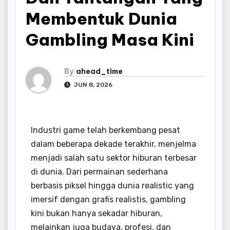
Membentuk Dunia
Gambling Masa Kini
By
ahead_time
JUN 8, 2026
Industri game telah berkembang pesat
dalam beberapa dekade terakhir, menjelma
menjadi salah satu sektor hiburan terbesar
di dunia. Dari permainan sederhana
berbasis piksel hingga dunia realistic yang
imersif dengan grafis realistis, gambling
kini bukan hanya sekadar hiburan,
melainkan juga budaya, profesi, dan