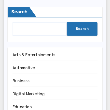
Search
Search
Arts & Entertainments
Automotive
Business
Digital Marketing
Education