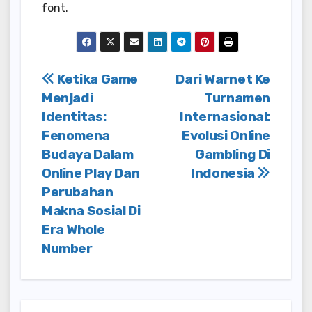
font.
Post
Ketika Game
Dari Warnet Ke
Menjadi
Turnamen
navigation
Identitas:
Internasional:
Fenomena
Evolusi Online
Budaya Dalam
Gambling Di
Online Play Dan
Indonesia
Perubahan
Makna Sosial Di
Era Whole
Number