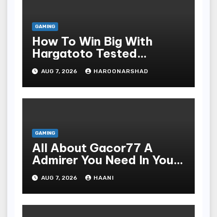
GAMING
How To Win Big With
Hargatoto Tested
Strategies For Beginners
AUG 7, 2026
HAROONARSHAD
GAMING
All About Gacor77 A
Admirer You Need In Your
Corner
AUG 7, 2026
HAANI