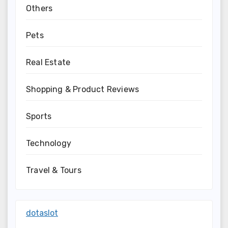
Others
Pets
Real Estate
Shopping & Product Reviews
Sports
Technology
Travel & Tours
dotaslot