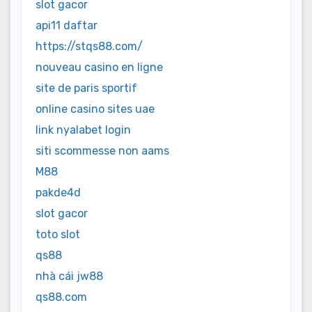
slot gacor
api11 daftar
https://stqs88.com/
nouveau casino en ligne
site de paris sportif
online casino sites uae
link nyalabet login
siti scommesse non aams
M88
pakde4d
slot gacor
toto slot
qs88
nhà cái jw88
qs88.com