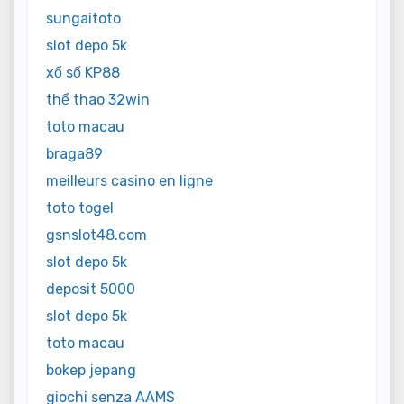
sungaitoto
slot depo 5k
xổ số KP88
thể thao 32win
toto macau
braga89
meilleurs casino en ligne
toto togel
gsnslot48.com
slot depo 5k
deposit 5000
slot depo 5k
toto macau
bokep jepang
giochi senza AAMS