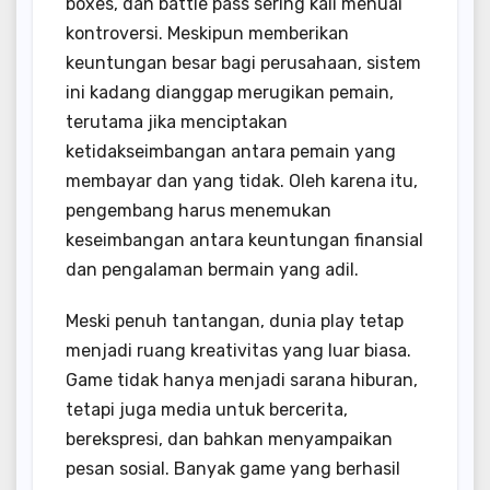
boxes, dan battle pass sering kali menuai
kontroversi. Meskipun memberikan
keuntungan besar bagi perusahaan, sistem
ini kadang dianggap merugikan pemain,
terutama jika menciptakan
ketidakseimbangan antara pemain yang
membayar dan yang tidak. Oleh karena itu,
pengembang harus menemukan
keseimbangan antara keuntungan finansial
dan pengalaman bermain yang adil.
Meski penuh tantangan, dunia play tetap
menjadi ruang kreativitas yang luar biasa.
Game tidak hanya menjadi sarana hiburan,
tetapi juga media untuk bercerita,
berekspresi, dan bahkan menyampaikan
pesan sosial. Banyak game yang berhasil