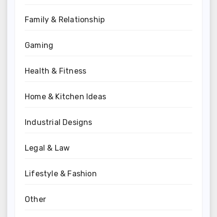
Family & Relationship
Gaming
Health & Fitness
Home & Kitchen Ideas
Industrial Designs
Legal & Law
Lifestyle & Fashion
Other