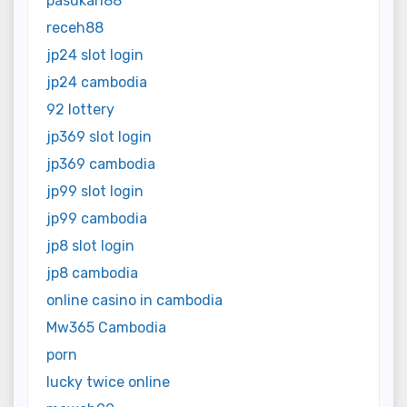
pasukan88
receh88
jp24 slot login
jp24 cambodia
92 lottery
jp369 slot login
jp369 cambodia
jp99 slot login
jp99 cambodia
jp8 slot login
jp8 cambodia
online casino in cambodia
Mw365 Cambodia
porn
lucky twice online