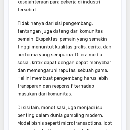
kesejahteraan para pekerja di industri
tersebut.
Tidak hanya dari sisi pengembang,
tantangan juga datang dari komunitas
pemain. Ekspektasi pemain yang semakin
tinggi menuntut kualitas grafis, cerita, dan
performa yang sempurna. Di era media
sosial, kritik dapat dengan cepat menyebar
dan memengaruhi reputasi sebuah game.
Hal ini membuat pengembang harus lebih
transparan dan responsif terhadap
masukan dari komunitas.
Di sisi lain, monetisasi juga menjadi isu
penting dalam dunia gambling modern.
Model bisnis seperti microtransactions, loot