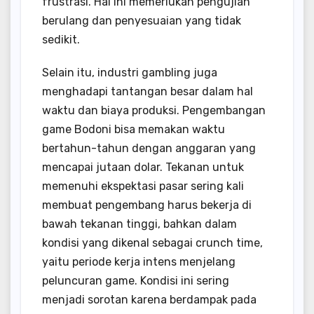
frustrasi. Hal ini memerlukan pengujian
berulang dan penyesuaian yang tidak
sedikit.
Selain itu, industri gambling juga
menghadapi tantangan besar dalam hal
waktu dan biaya produksi. Pengembangan
game Bodoni bisa memakan waktu
bertahun-tahun dengan anggaran yang
mencapai jutaan dolar. Tekanan untuk
memenuhi ekspektasi pasar sering kali
membuat pengembang harus bekerja di
bawah tekanan tinggi, bahkan dalam
kondisi yang dikenal sebagai crunch time,
yaitu periode kerja intens menjelang
peluncuran game. Kondisi ini sering
menjadi sorotan karena berdampak pada