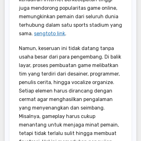
juga mendorong popularitas game online,
memungkinkan pemain dari seluruh dunia
terhubung dalam satu sports stadium yang
sama.
sengtoto link
.
Namun, keseruan ini tidak datang tanpa
usaha besar dari para pengembang. Di balik
layar, proses pembuatan game melibatkan
tim yang terdiri dari desainer, programmer,
penulis cerita, hingga vocalize organize.
Setiap elemen harus dirancang dengan
cermat agar menghasilkan pengalaman
yang menyenangkan dan seimbang.
Misalnya, gameplay harus cukup
menantang untuk menjaga minat pemain,
tetapi tidak terlalu sulit hingga membuat