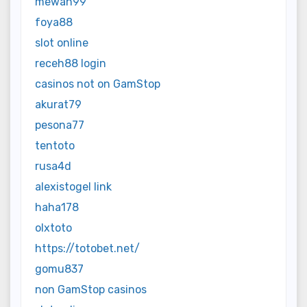
mewah99
foya88
slot online
receh88 login
casinos not on GamStop
akurat79
pesona77
tentoto
rusa4d
alexistogel link
haha178
olxtoto
https://totobet.net/
gomu837
non GamStop casinos