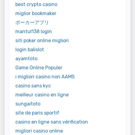
best crypto casino
miglior bookmaker
ポーカーアプリ
mantul138 login
siti poker online migliori
login balislot
ayamtoto
Game Online Populer
i migliori casino non AAMS
casino sans kyc
meilleur casino en ligne
sungaitoto
site de paris sportif
casino en ligne sans vérification
migliori casino online