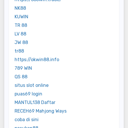
NK88
KUWIN
TR 88
LV 88
JW 88
tr88
https://okwin88.info
789 WIN
QS 88
situs slot online
puas69 login
MANTUL138 Daftar
RECEH69 Mahjong Ways
coba di sini