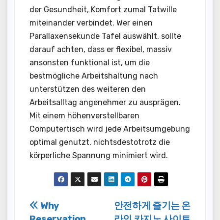
der Gesundheit, Komfort zumal Tatwille
miteinander verbindet. Wer einen
Parallaxensekunde Tafel auswählt, sollte
darauf achten, dass er flexibel, massiv
ansonsten funktional ist, um die
bestmögliche Arbeitshaltung nach
unterstützen des weiteren den
Arbeitsalltag angenehmer zu ausprägen.
Mit einem höhenverstellbaren
Computertisch wird jede Arbeitsumgebung
optimal genutzt, nichtsdestotrotz die
körperliche Spannung minimiert wird.
Post
Why
안전하게 즐기는 온
Reservation
라인 카지노 사이트