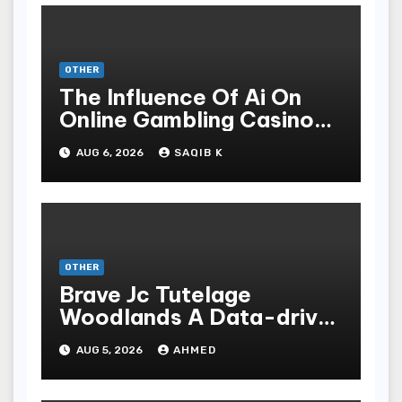
OTHER
The Influence Of Ai On
Online Gambling Casino
Experiences
AUG 6, 2026
SAQIB K
OTHER
Brave Jc Tutelage
Woodlands A Data-driven
Dissection
AUG 5, 2026
AHMED