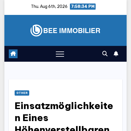
Skip
Thu. Aug 6th, 2026
7:58:35 PM
to
content
OTHER
Einsatzmöglichkeite
n Eines
Höhenverstellbaren