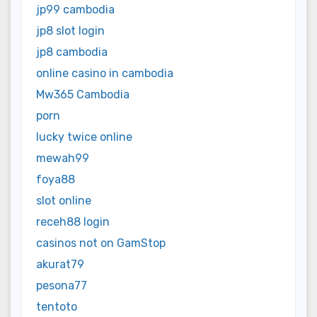
jp99 cambodia
jp8 slot login
jp8 cambodia
online casino in cambodia
Mw365 Cambodia
porn
lucky twice online
mewah99
foya88
slot online
receh88 login
casinos not on GamStop
akurat79
pesona77
tentoto