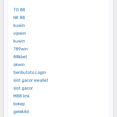
TG 88
NK 88
kuwin
vipwin
kuwin
789win
88kbet
okwin
Seributoto Login
slot gacor ewallet
slot gacor
M88 link
bokep
gelek4d