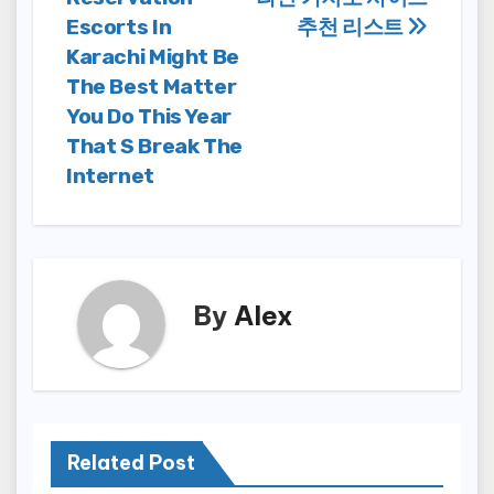
navigation
Escorts In
추천 리스트
Karachi Might Be
The Best Matter
You Do This Year
That S Break The
Internet
By
Alex
Related Post