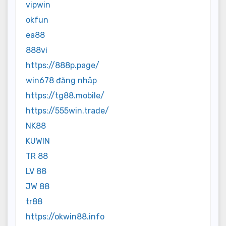
vipwin
okfun
ea88
888vi
https://888p.page/
win678 đăng nhập
https://tg88.mobile/
https://555win.trade/
NK88
KUWIN
TR 88
LV 88
JW 88
tr88
https://okwin88.info