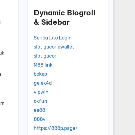
Dynamic Blogroll
& Sidebar
i
Seributoto Login
slot gacor ewallet
ak
slot gacor
M88 link
a
bokep
gelek4d
vipwin
okfun
am
ea88
888vi
https://888p.page/