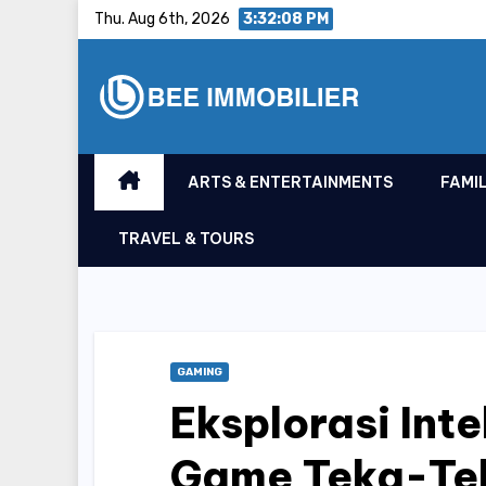
Skip
Thu. Aug 6th, 2026
3:32:09 PM
to
content
ARTS & ENTERTAINMENTS
FAMIL
TRAVEL & TOURS
GAMING
Eksplorasi Int
Game Teka-Tek