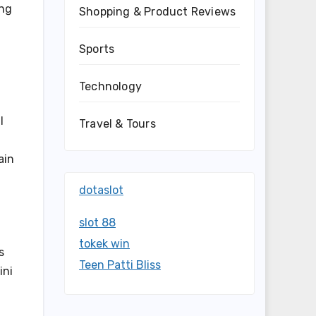
ang
Shopping & Product Reviews
Sports
Technology
l
Travel & Tours
ain
dotaslot
slot 88
tokek win
s
Teen Patti Bliss
ini