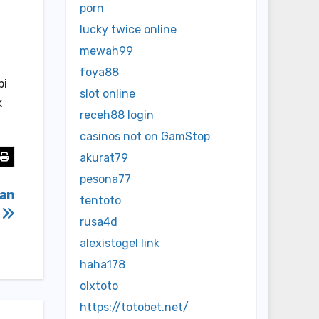
porn
lucky twice online
mewah99
foya88
pi
slot online
k
receh88 login
casinos not on GamStop
akurat79
pesona77
gan
tentoto
p
rusa4d
alexistogel link
haha178
olxtoto
https://totobet.net/