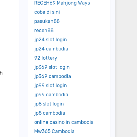
RECEH69 Mahjong Ways
coba di sini
pasukan88
receh88
jp24 slot login
jp24 cambodia
92 lottery
jp369 slot login
ah
jp369 cambodia
jp99 slot login
jp99 cambodia
jp8 slot login
jp8 cambodia
online casino in cambodia
Mw365 Cambodia