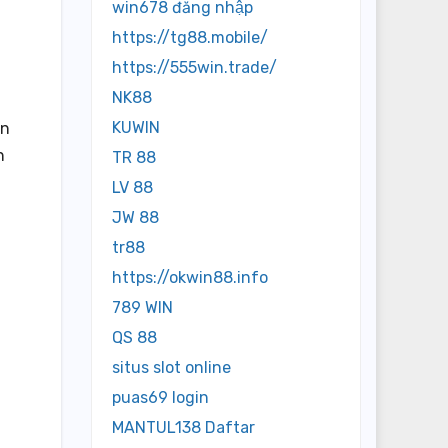
win678 đăng nhập
https://tg88.mobile/
https://555win.trade/
NK88
KUWIN
in
n
TR 88
LV 88
JW 88
tr88
https://okwin88.info
789 WIN
QS 88
situs slot online
puas69 login
MANTUL138 Daftar