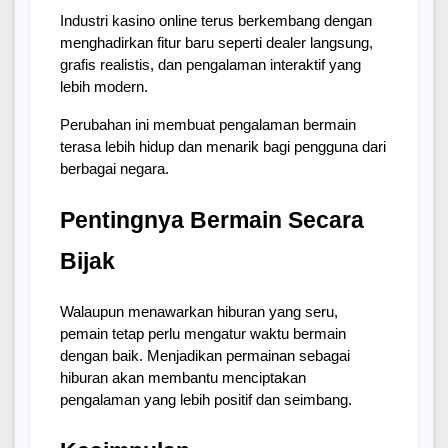
Industri kasino online terus berkembang dengan 
menghadirkan fitur baru seperti dealer langsung, 
grafis realistis, dan pengalaman interaktif yang 
lebih modern.
Perubahan ini membuat pengalaman bermain 
terasa lebih hidup dan menarik bagi pengguna dari 
berbagai negara.
Pentingnya Bermain Secara 
Bijak
Walaupun menawarkan hiburan yang seru, 
pemain tetap perlu mengatur waktu bermain 
dengan baik. Menjadikan permainan sebagai 
hiburan akan membantu menciptakan 
pengalaman yang lebih positif dan seimbang.