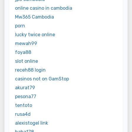
online casino in cambodia
Mw365 Cambodia
porn
lucky twice online
mewah99
foya88
slot online
receh88 login
casinos not on GamStop
akurat79
pesona77
tentoto
rusa4d
alexistogel link
haha178