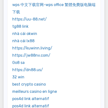
wps 中文下载官网-wps office 繁體免費版电脑端
下载
https://uu-88.net/
tg88 link
nhà cái okwin
nhà cái lx88
https://kuwinn.living/
https://jw88nv.com/
Go8 sa
https://dn88.us/
32 win
best crypto casino
meilleurs casino en ligne
pos4d link alternatif
pos4d link alternatif