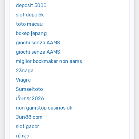
deposit 5000
slot depo 5k
toto macau
bokep jepang
giochi senza AAMS
giochi senza AAMS
miglior bookmaker non aams
23naga
Viagra
Sumseltoto
เว็บตรง2026
non gamstop casinos uk
Jun88 com
slot gacor
เป๋าตุง