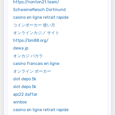
https://nonton21.team/
Schweinefleisch Dortmund
casino en ligne retrait rapide
コインポーカー 使い方
オンラインカジノ サイト
https://bm88.org/
dewa jp
オンカジ バカラ
casino francais en ligne
オンライン ポーカー
slot depo 5k
slot depo 5k
api22 daftar
winbox
casino en ligne retrait rapide