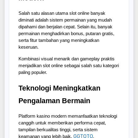
Salah satu alasan utama slot online banyak 
diminati adalah sistem permainan yang mudah 
dipahami dan berjalan cepat. Selain itu, banyak 
permainan menghadirkan bonus, putaran gratis, 
serta fitur tambahan yang meningkatkan 
keseruan.
Kombinasi visual menarik dan gameplay praktis 
menjadikan slot online sebagai salah satu kategori 
paling populer.
Teknologi Meningkatkan 
Pengalaman Bermain
Platform kasino modern memanfaatkan teknologi 
canggih untuk memberikan performa cepat, 
tampilan berkualitas tinggi, serta sistem 
GGTOTO
.
keamanan yang lebih baik.