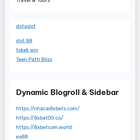
Travel & Tours
dotaslot
slot 88
tokek win
Teen Patti Bliss
Dynamic Blogroll & Sidebar
https://nhacai8xbets.com/
https://8xbet00.co/
https://8xbetcom.world
ea88