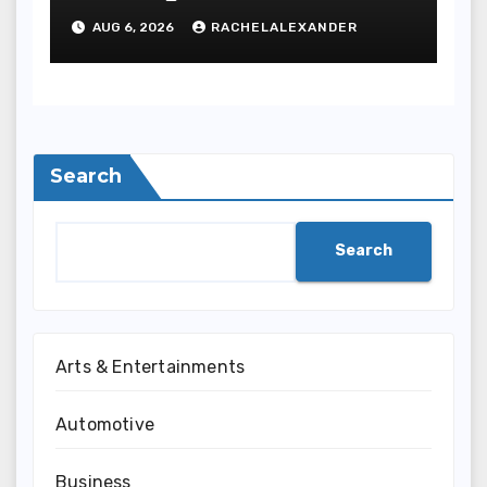
AUG 6, 2026
RACHELALEXANDER
Search
Search
Arts & Entertainments
Automotive
Business