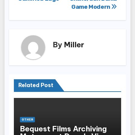
Game Modern
By
Miller
Related Post
OTHER
Bequest Films Archiving