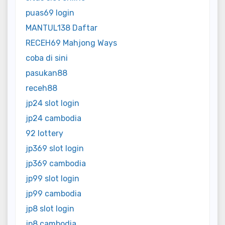
puas69 login
MANTUL138 Daftar
RECEH69 Mahjong Ways
coba di sini
pasukan88
receh88
jp24 slot login
jp24 cambodia
92 lottery
jp369 slot login
jp369 cambodia
jp99 slot login
jp99 cambodia
jp8 slot login
jp8 cambodia