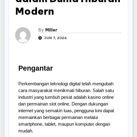
Modern
By
Miller
JUN 7, 2026
Pengantar
Perkembangan teknologi digital telah mengubah 
cara masyarakat menikmati hiburan. Salah satu 
industri yang tumbuh pesat adalah kasino online 
dan permainan slot online. Dengan dukungan 
internet yang semakin luas, pengguna kini dapat 
memainkan berbagai permainan melalui 
smartphone, tablet, maupun komputer dengan 
mudah.