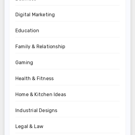
Digital Marketing
Education
Family & Relationship
Gaming
Health & Fitness
Home & Kitchen Ideas
Industrial Designs
Legal & Law