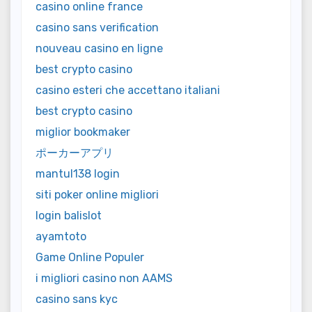
casino online france
casino sans verification
nouveau casino en ligne
best crypto casino
casino esteri che accettano italiani
best crypto casino
miglior bookmaker
ポーカーアプリ
mantul138 login
siti poker online migliori
login balislot
ayamtoto
Game Online Populer
i migliori casino non AAMS
casino sans kyc