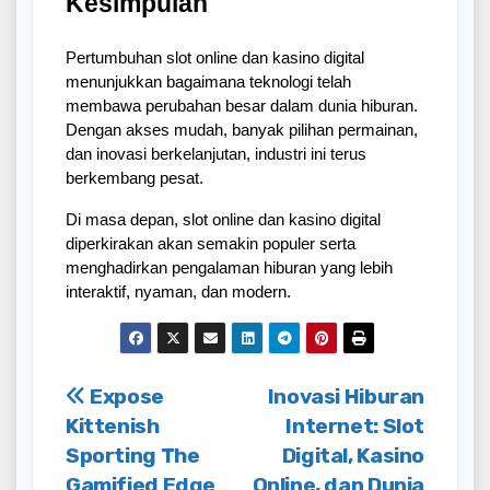
Kesimpulan
Pertumbuhan slot online dan kasino digital 
menunjukkan bagaimana teknologi telah 
membawa perubahan besar dalam dunia hiburan. 
Dengan akses mudah, banyak pilihan permainan, 
dan inovasi berkelanjutan, industri ini terus 
berkembang pesat.
Di masa depan, slot online dan kasino digital 
diperkirakan akan semakin populer serta 
menghadirkan pengalaman hiburan yang lebih 
interaktif, nyaman, dan modern.
Post
Expose
Inovasi Hiburan
Kittenish
Internet: Slot
navigation
Sporting The
Digital, Kasino
Gamified Edge
Online, dan Dunia