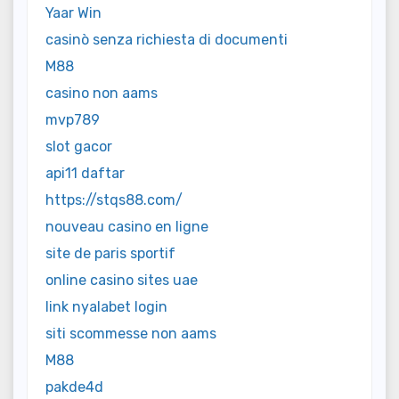
Yaar Win
casinò senza richiesta di documenti
M88
casino non aams
mvp789
slot gacor
api11 daftar
https://stqs88.com/
nouveau casino en ligne
site de paris sportif
online casino sites uae
link nyalabet login
siti scommesse non aams
M88
pakde4d