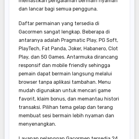
memastikan pengalaman bermain nyaman
dan lancar bagi semua pengguna.
Daftar permainan yang tersedia di
Gacormen sangat lengkap. Beberapa di
antaranya adalah Pragmatic Play, PG Soft,
PlayTech, Fat Panda, Joker, Habanero, Clot
Play, dan 5G Games. Antarmuka dirancang
responsif dan mobile friendly sehingga
pemain dapat bermain langsung melalui
browser tanpa aplikasi tambahan. Menu
mudah digunakan untuk mencari game
favorit, klaim bonus, dan memantau histori
transaksi. Pilihan tema gelap dan terang
membuat sesi bermain lebih nyaman dan
menyenangkan.
Layanan pelanggan Gacormen tersedia 24