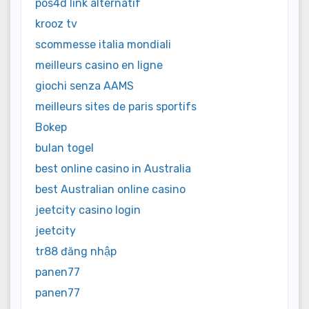
pos4d link alternatif
krooz tv
scommesse italia mondiali
meilleurs casino en ligne
giochi senza AAMS
meilleurs sites de paris sportifs
Bokep
bulan togel
best online casino in Australia
best Australian online casino
jeetcity casino login
jeetcity
tr88 đăng nhập
panen77
panen77