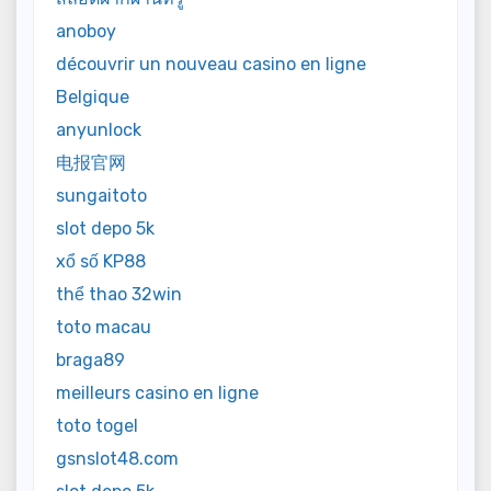
anoboy
découvrir un nouveau casino en ligne
Belgique
anyunlock
电报官网
sungaitoto
slot depo 5k
xổ số KP88
thể thao 32win
toto macau
braga89
meilleurs casino en ligne
toto togel
gsnslot48.com