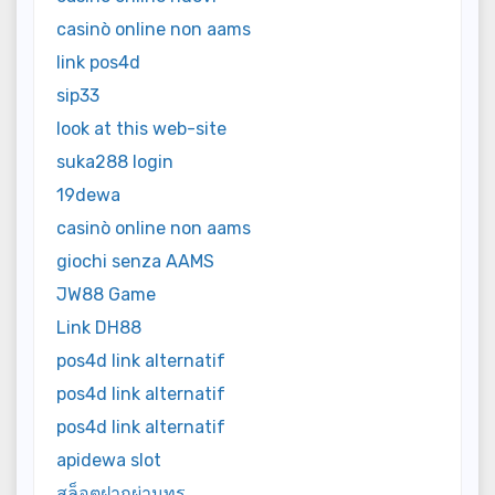
casinò online non aams
link pos4d
sip33
look at this web-site
suka288 login
19dewa
casinò online non aams
giochi senza AAMS
JW88 Game
Link DH88
pos4d link alternatif
pos4d link alternatif
pos4d link alternatif
apidewa slot
สล็อตฝากผ่านทรู