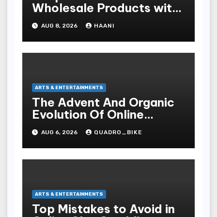
Wholesale Products with
Fast Worldwide Shipping
AUG 8, 2026
HAANI
ARTS & ENTERTAINMENTS
The Advent And Organic
Evolution Of Online
Movies
AUG 6, 2026
QUADRO_BIKE
ARTS & ENTERTAINMENTS
Top Mistakes to Avoid in