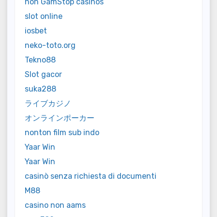
non GamStop casinos
slot online
iosbet
neko-toto.org
Tekno88
Slot gacor
suka288
ライブカジノ
オンラインポーカー
nonton film sub indo
Yaar Win
Yaar Win
casinò senza richiesta di documenti
M88
casino non aams