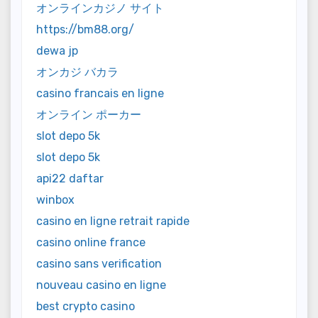
オンラインカジノ サイト
https://bm88.org/
dewa jp
オンカジ バカラ
casino francais en ligne
オンライン ポーカー
slot depo 5k
slot depo 5k
api22 daftar
winbox
casino en ligne retrait rapide
casino online france
casino sans verification
nouveau casino en ligne
best crypto casino