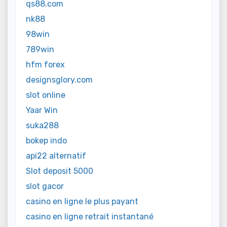
qs88.com
nk88
98win
789win
hfm forex
designsglory.com
slot online
Yaar Win
suka288
bokep indo
api22 alternatif
Slot deposit 5000
slot gacor
casino en ligne le plus payant
casino en ligne retrait instantané