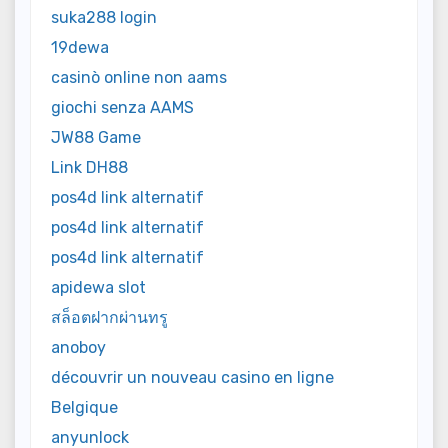
suka288 login
19dewa
casinò online non aams
giochi senza AAMS
JW88 Game
Link DH88
pos4d link alternatif
pos4d link alternatif
pos4d link alternatif
apidewa slot
สล็อตฝากผ่านทรู
anoboy
découvrir un nouveau casino en ligne
Belgique
anyunlock