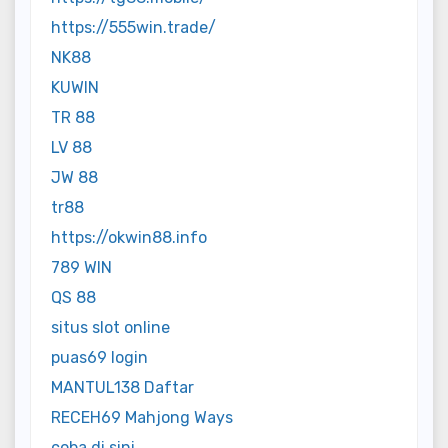
https://555win.trade/
NK88
KUWIN
TR 88
LV 88
JW 88
tr88
https://okwin88.info
789 WIN
QS 88
situs slot online
puas69 login
MANTUL138 Daftar
RECEH69 Mahjong Ways
coba di sini