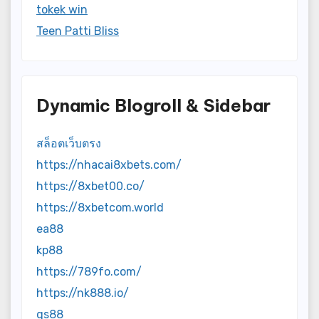
tokek win
Teen Patti Bliss
Dynamic Blogroll & Sidebar
สล็อตเว็บตรง
https://nhacai8xbets.com/
https://8xbet00.co/
https://8xbetcom.world
ea88
kp88
https://789fo.com/
https://nk888.io/
qs88