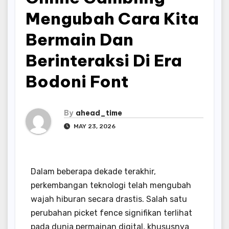
Mengubah Cara Kita
Bermain Dan
Berinteraksi Di Era
Bodoni Font
By
ahead_time
MAY 23, 2026
Dalam beberapa dekade terakhir,
perkembangan teknologi telah mengubah
wajah hiburan secara drastis. Salah satu
perubahan picket fence signifikan terlihat
pada dunia permainan digital, khususnya