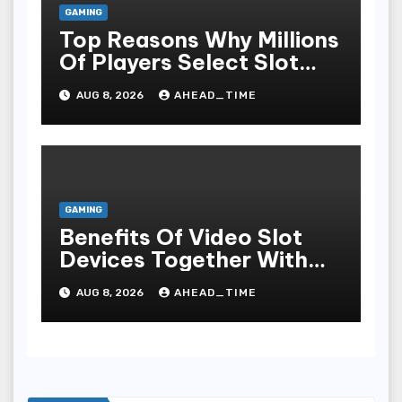
GAMING
Top Reasons Why Millions
Of Players Select Slot
Online For Fun,
AUG 8, 2026
AHEAD_TIME
Exhilaration, Big Wins,
And An Red-letter Play
Stake
GAMING
Benefits Of Video Slot
Devices Together With
Repay Game Titles-
AUG 8, 2026
AHEAD_TIME
Added Ways To Win