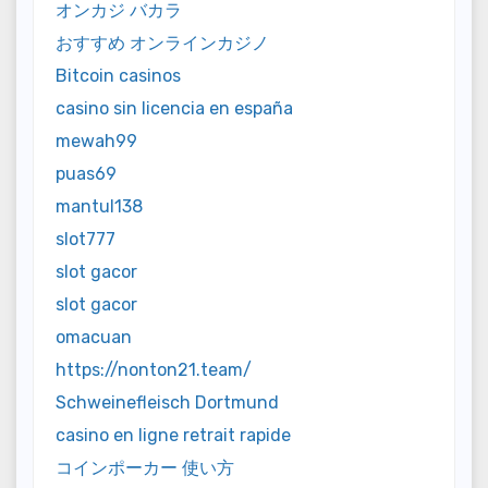
オンカジ バカラ
おすすめ オンラインカジノ
Bitcoin casinos
casino sin licencia en españa
mewah99
puas69
mantul138
slot777
slot gacor
slot gacor
omacuan
https://nonton21.team/
Schweinefleisch Dortmund
casino en ligne retrait rapide
コインポーカー 使い方