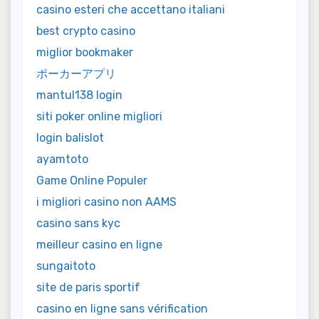
casino esteri che accettano italiani
best crypto casino
miglior bookmaker
ポーカーアプリ
mantul138 login
siti poker online migliori
login balislot
ayamtoto
Game Online Populer
i migliori casino non AAMS
casino sans kyc
meilleur casino en ligne
sungaitoto
site de paris sportif
casino en ligne sans vérification