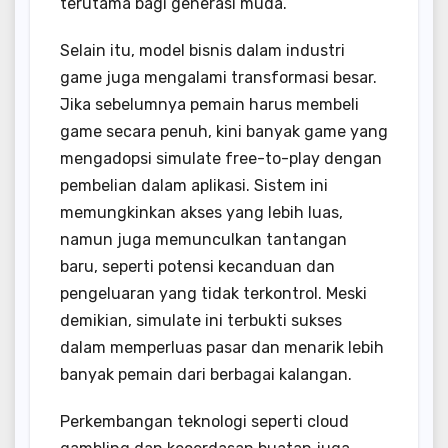
terutama bagi generasi muda.
Selain itu, model bisnis dalam industri
game juga mengalami transformasi besar.
Jika sebelumnya pemain harus membeli
game secara penuh, kini banyak game yang
mengadopsi simulate free-to-play dengan
pembelian dalam aplikasi. Sistem ini
memungkinkan akses yang lebih luas,
namun juga memunculkan tantangan
baru, seperti potensi kecanduan dan
pengeluaran yang tidak terkontrol. Meski
demikian, simulate ini terbukti sukses
dalam memperluas pasar dan menarik lebih
banyak pemain dari berbagai kalangan.
Perkembangan teknologi seperti cloud