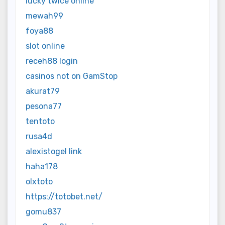
lucky twice online
mewah99
foya88
slot online
receh88 login
casinos not on GamStop
akurat79
pesona77
tentoto
rusa4d
alexistogel link
haha178
olxtoto
https://totobet.net/
gomu837