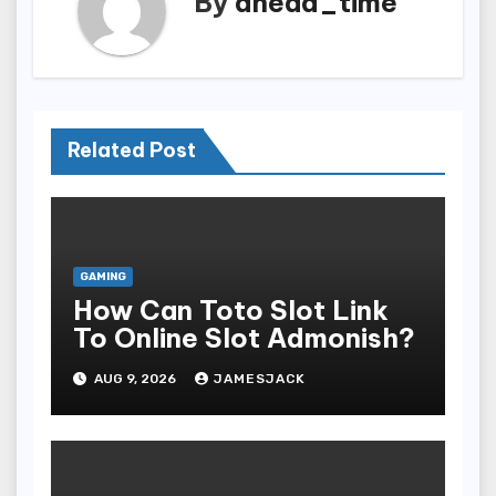
By
ahead_time
Related Post
GAMING
How Can Toto Slot Link
To Online Slot Admonish?
AUG 9, 2026
JAMESJACK