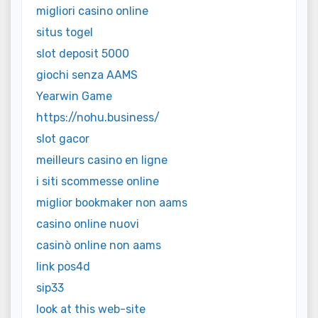
migliori casino online
situs togel
slot deposit 5000
giochi senza AAMS
Yearwin Game
https://nohu.business/
slot gacor
meilleurs casino en ligne
i siti scommesse online
miglior bookmaker non aams
casino online nuovi
casinò online non aams
link pos4d
sip33
look at this web-site