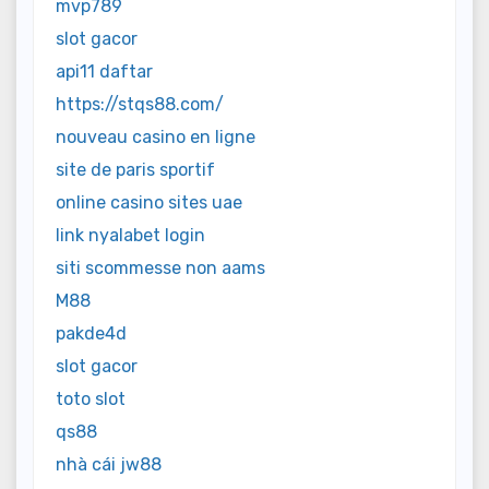
mvp789
slot gacor
api11 daftar
https://stqs88.com/
nouveau casino en ligne
site de paris sportif
online casino sites uae
link nyalabet login
siti scommesse non aams
M88
pakde4d
slot gacor
toto slot
qs88
nhà cái jw88