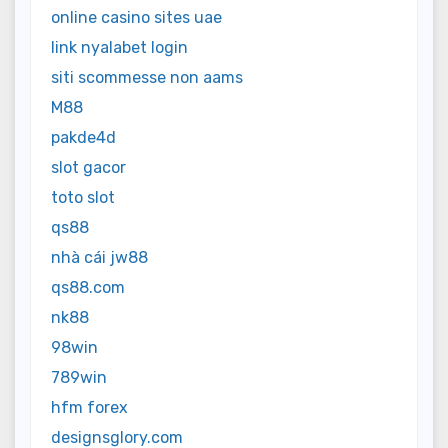
online casino sites uae
link nyalabet login
siti scommesse non aams
M88
pakde4d
slot gacor
toto slot
qs88
nhà cái jw88
qs88.com
nk88
98win
789win
hfm forex
designsglory.com