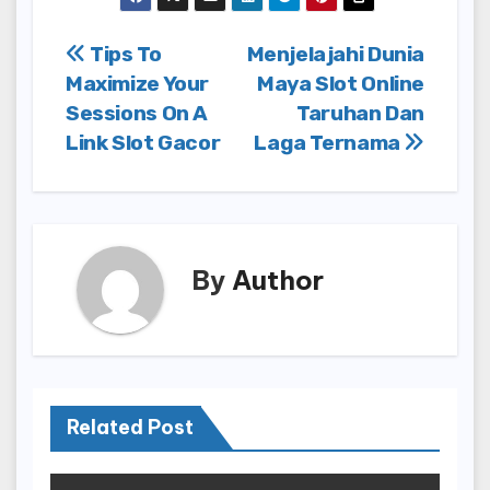
Post
Tips To
Menjelajahi Dunia
Maximize Your
Maya Slot Online
navigation
Sessions On A
Taruhan Dan
Link Slot Gacor
Laga Ternama
By
Author
Related Post