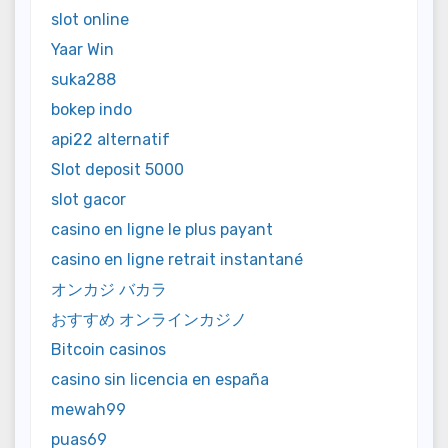
slot online
Yaar Win
suka288
bokep indo
api22 alternatif
Slot deposit 5000
slot gacor
casino en ligne le plus payant
casino en ligne retrait instantané
オンカジ バカラ
おすすめ オンラインカジノ
Bitcoin casinos
casino sin licencia en españa
mewah99
puas69