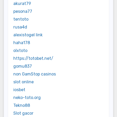
akurat79
pesona77
tentoto
rusa4d
alexistogel link
haha178
olxtoto
https://totobet.net/
gomu837
non GamStop casinos
slot online
iosbet
neko-toto.org
Tekno88
Slot gacor