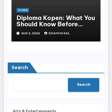
OTHER
Diploma Kopen: What You
Should Know Before
Purchasing A Sheepskin
AUG 2, 2026
SHAHFAISAL
Search
Search
Arts & Entertainments