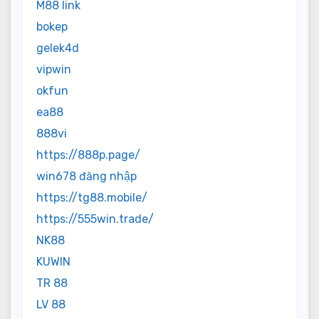
M88 link
bokep
gelek4d
vipwin
okfun
ea88
888vi
https://888p.page/
win678 đăng nhập
https://tg88.mobile/
https://555win.trade/
NK88
KUWIN
TR 88
LV 88