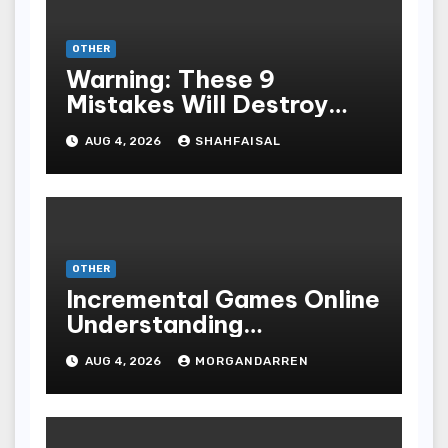
OTHER
Warning: These 9
Mistakes Will Destroy
Your TOP QUALITY
AUG 4, 2026
SHAHFAISAL
ONLINE GAMBLING
OTHER
Incremental Games Online
Understanding
Progressive Gameplay
AUG 4, 2026
MORGANDARREN
and Long-Term Rewards