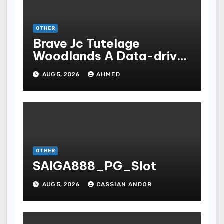
OTHER
Brave Jc Tutelage
Woodlands A Data-driven
Dissection
AUG 5, 2026
AHMED
OTHER
SAIGA888_PG_Slot
AUG 5, 2026
CASSIAN ANDOR