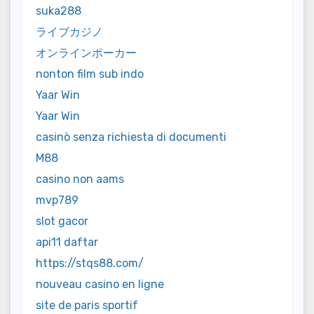
suka288
ライブカジノ
オンラインポーカー
nonton film sub indo
Yaar Win
Yaar Win
casinò senza richiesta di documenti
M88
casino non aams
mvp789
slot gacor
api11 daftar
https://stqs88.com/
nouveau casino en ligne
site de paris sportif