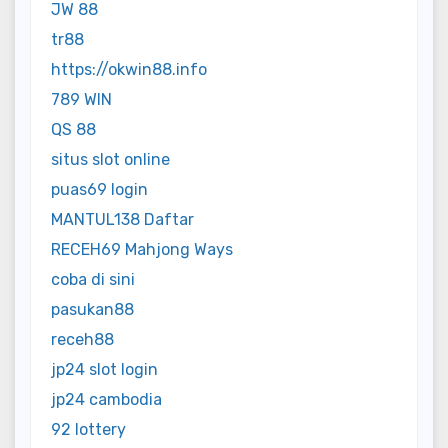
JW 88
tr88
https://okwin88.info
789 WIN
QS 88
situs slot online
puas69 login
MANTUL138 Daftar
RECEH69 Mahjong Ways
coba di sini
pasukan88
receh88
jp24 slot login
jp24 cambodia
92 lottery