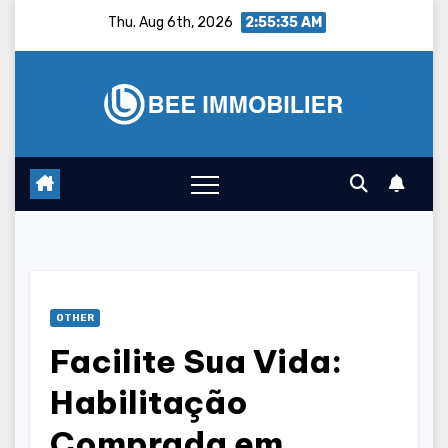
Skip
Thu. Aug 6th, 2026
2:55:36 AM
to
content
OTHER
Facilite Sua Vida:
Habilitação
Comprada em