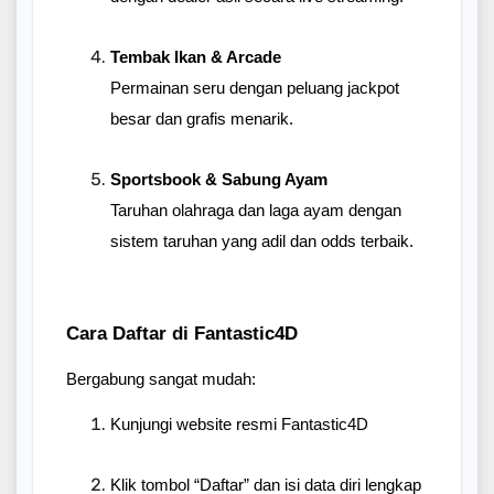
Tembak Ikan & Arcade
Permainan seru dengan peluang jackpot
besar dan grafis menarik.
Sportsbook & Sabung Ayam
Taruhan olahraga dan laga ayam dengan
sistem taruhan yang adil dan odds terbaik.
Cara Daftar di Fantastic4D
Bergabung sangat mudah:
Kunjungi website resmi Fantastic4D
Klik tombol “Daftar” dan isi data diri lengkap