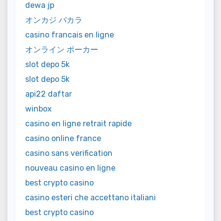
dewa jp
オンカジ バカラ
casino francais en ligne
オンライン ポーカー
slot depo 5k
slot depo 5k
api22 daftar
winbox
casino en ligne retrait rapide
casino online france
casino sans verification
nouveau casino en ligne
best crypto casino
casino esteri che accettano italiani
best crypto casino