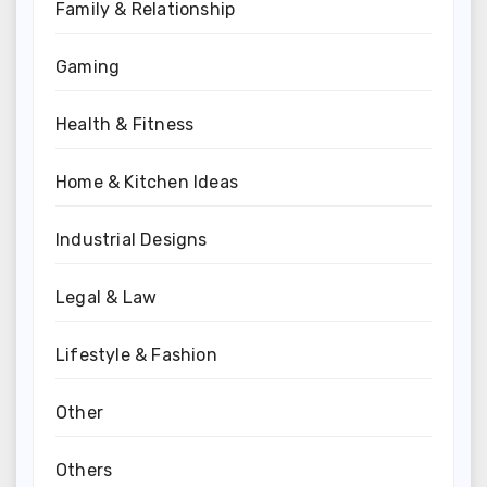
Family & Relationship
Gaming
Health & Fitness
Home & Kitchen Ideas
Industrial Designs
Legal & Law
Lifestyle & Fashion
Other
Others