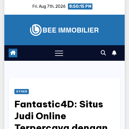
Skip
Fri. Aug 7th, 2026
8:50:15 PM
to
content
OTHER
Fantastic4D: Situs
Judi Online
Terpercaya dengan