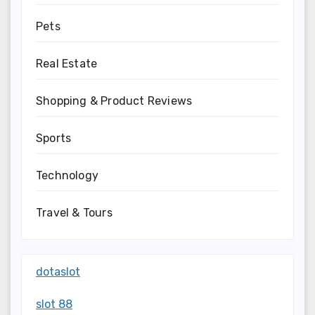
Pets
Real Estate
Shopping & Product Reviews
Sports
Technology
Travel & Tours
dotaslot
slot 88