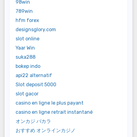
98win
789win
hfm forex
designsglory.com
slot online
Yaar Win
suka288
bokep indo
api22 alternatif
Slot deposit 5000
slot gacor
casino en ligne le plus payant
casino en ligne retrait instantané
オンカジ バカラ
おすすめ オンラインカジノ