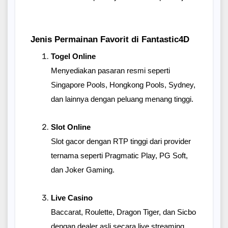
Jenis Permainan Favorit di Fantastic4D
Togel Online
Menyediakan pasaran resmi seperti
Singapore Pools, Hongkong Pools, Sydney,
dan lainnya dengan peluang menang tinggi.
Slot Online
Slot gacor dengan RTP tinggi dari provider
ternama seperti Pragmatic Play, PG Soft,
dan Joker Gaming.
Live Casino
Baccarat, Roulette, Dragon Tiger, dan Sicbo
dengan dealer asli secara live streaming.