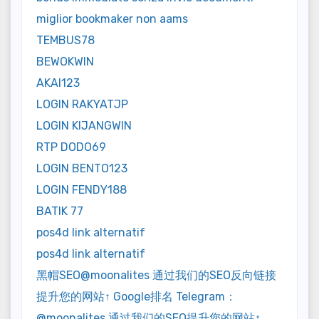
miglior bookmaker non aams
TEMBUS78
BEWOKWIN
AKAI123
LOGIN RAKYATJP
LOGIN KIJANGWIN
RTP DODO69
LOGIN BENTO123
LOGIN FENDY188
BATIK 77
pos4d link alternatif
pos4d link alternatif
黑帽SEO@moonalites 通过我们的SEO反向链接
提升您的网站↑ Google排名 Telegram：
@moonalites 通过我们的SEO提升您的网站↑