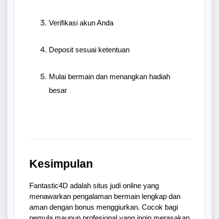
Verifikasi akun Anda
Deposit sesuai ketentuan
Mulai bermain dan menangkan hadiah
besar
Kesimpulan
Fantastic4D adalah situs judi online yang
menawarkan pengalaman bermain lengkap dan
aman dengan bonus menggiurkan. Cocok bagi
pemula maupun profesional yang ingin merasakan