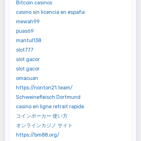
Bitcoin casinos
casino sin licencia en españa
mewah99
puas69
mantul138
slot777
slot gacor
slot gacor
omacuan
https://nonton21.team/
Schweinefleisch Dortmund
casino en ligne retrait rapide
コインポーカー 使い方
オンラインカジノ サイト
https://bm88.org/