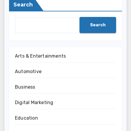
Search
Search
Arts & Entertainments
Automotive
Business
Digital Marketing
Education