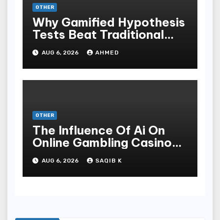
OTHER
Why Gamified Hypothesis
Tests Beat Traditional
Meditate Methods
AUG 6, 2026
AHMED
OTHER
The Influence Of Ai On
Online Gambling Casino
Experiences
AUG 6, 2026
SAQIB K