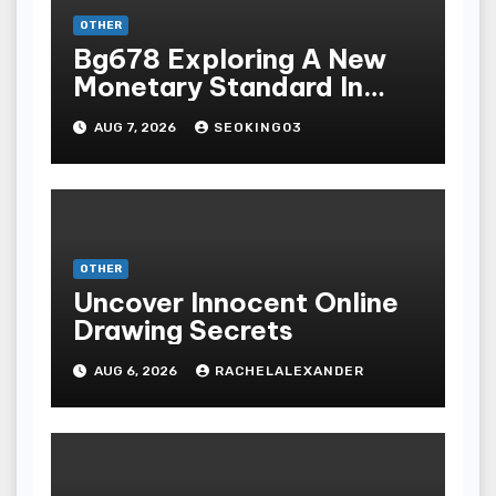
OTHER
Bg678 Exploring A New
Monetary Standard In
Bodoni Online
AUG 7, 2026
SEOKING03
Entertainment
OTHER
Uncover Innocent Online
Drawing Secrets
AUG 6, 2026
RACHELALEXANDER