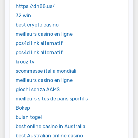
https://dn88.us/
32 win
best crypto casino
meilleurs casino en ligne
pos4d link alternatif
pos4d link alternatif
krooz tv
scommesse italia mondiali
meilleurs casino en ligne
giochi senza AAMS
meilleurs sites de paris sportifs
Bokep
bulan togel
best online casino in Australia
best Australian online casino