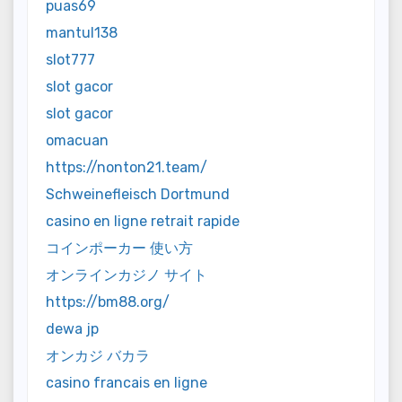
puas69
mantul138
slot777
slot gacor
slot gacor
omacuan
https://nonton21.team/
Schweinefleisch Dortmund
casino en ligne retrait rapide
コインポーカー 使い方
オンラインカジノ サイト
https://bm88.org/
dewa jp
オンカジ バカラ
casino francais en ligne