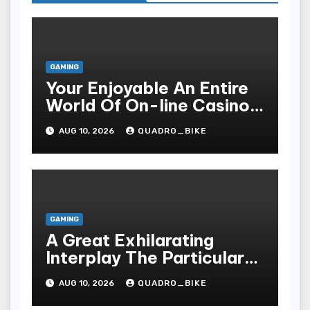
GAMING
Your Enjoyable An Entire
World Of On-line Casinos
Some Sort Of Entry To Be
AUG 10, 2026
QUADRO_BIKE
Able To Unparalleled
Thrills
GAMING
A Great Exhilarating
Interplay The Particular
Essential Technicalities
AUG 10, 2026
QUADRO_BIKE
Of Your Casino