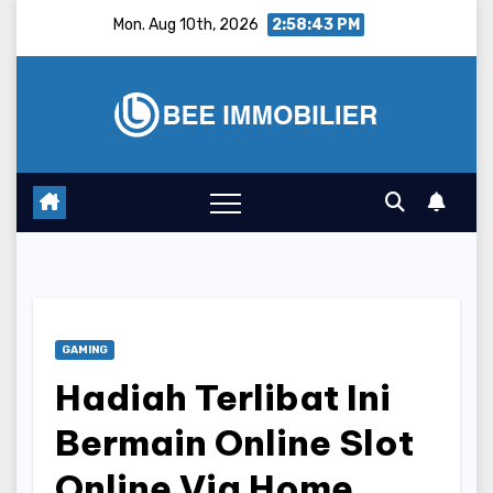
Skip
Mon. Aug 10th, 2026
2:58:44 PM
to
content
GAMING
Hadiah Terlibat Ini
Bermain Online Slot
Online Via Home