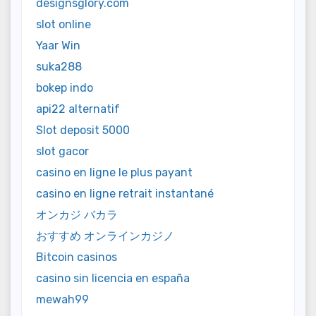
designsglory.com
slot online
Yaar Win
suka288
bokep indo
api22 alternatif
Slot deposit 5000
slot gacor
casino en ligne le plus payant
casino en ligne retrait instantané
オンカジ バカラ
おすすめ オンラインカジノ
Bitcoin casinos
casino sin licencia en españa
mewah99