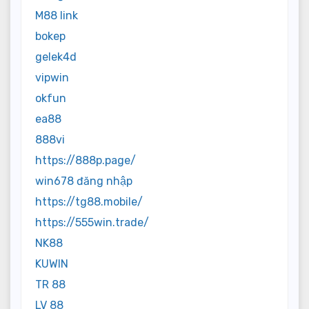
M88 link
bokep
gelek4d
vipwin
okfun
ea88
888vi
https://888p.page/
win678 đăng nhập
https://tg88.mobile/
https://555win.trade/
NK88
KUWIN
TR 88
LV 88