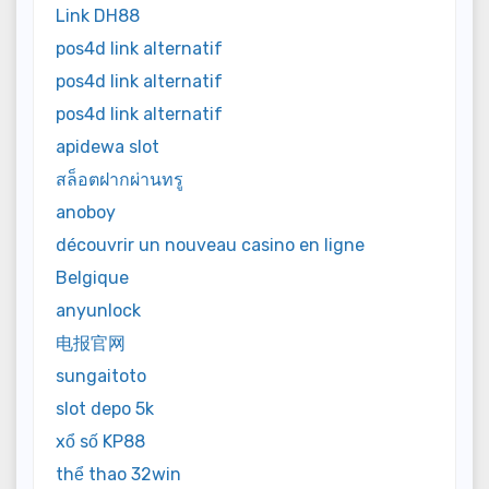
Link DH88
pos4d link alternatif
pos4d link alternatif
pos4d link alternatif
apidewa slot
สล็อตฝากผ่านทรู
anoboy
découvrir un nouveau casino en ligne
Belgique
anyunlock
电报官网
sungaitoto
slot depo 5k
xổ số KP88
thể thao 32win