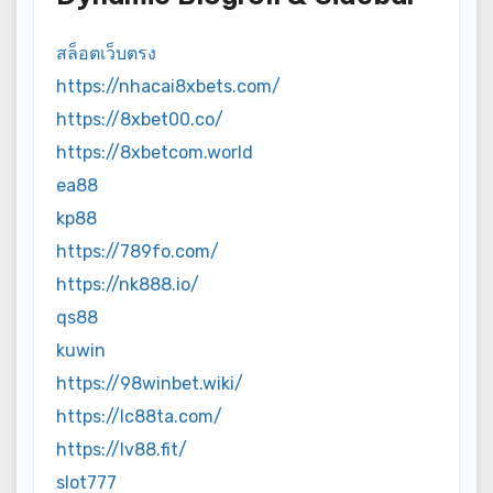
สล็อตเว็บตรง
https://nhacai8xbets.com/
https://8xbet00.co/
https://8xbetcom.world
ea88
kp88
https://789fo.com/
https://nk888.io/
qs88
kuwin
https://98winbet.wiki/
https://lc88ta.com/
https://lv88.fit/
slot777