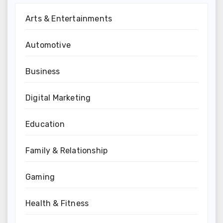
Arts & Entertainments
Automotive
Business
Digital Marketing
Education
Family & Relationship
Gaming
Health & Fitness