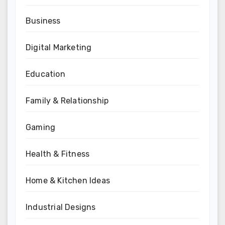
Business
Digital Marketing
Education
Family & Relationship
Gaming
Health & Fitness
Home & Kitchen Ideas
Industrial Designs