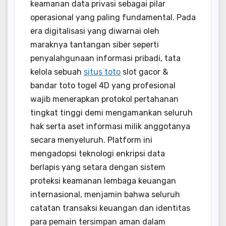
keamanan data privasi sebagai pilar
operasional yang paling fundamental. Pada
era digitalisasi yang diwarnai oleh
maraknya tantangan siber seperti
penyalahgunaan informasi pribadi, tata
kelola sebuah
situs toto
slot gacor &
bandar toto togel 4D yang profesional
wajib menerapkan protokol pertahanan
tingkat tinggi demi mengamankan seluruh
hak serta aset informasi milik anggotanya
secara menyeluruh. Platform ini
mengadopsi teknologi enkripsi data
berlapis yang setara dengan sistem
proteksi keamanan lembaga keuangan
internasional, menjamin bahwa seluruh
catatan transaksi keuangan dan identitas
para pemain tersimpan aman dalam