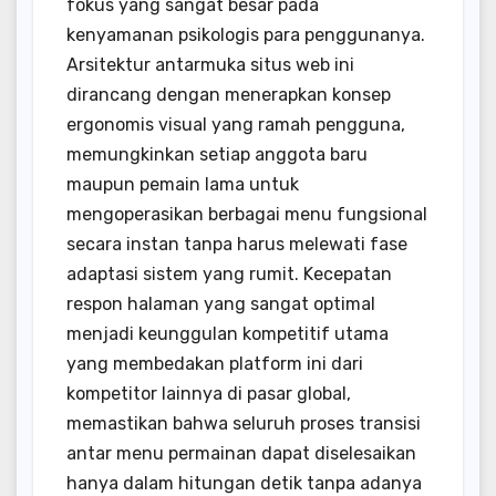
fokus yang sangat besar pada
kenyamanan psikologis para penggunanya.
Arsitektur antarmuka situs web ini
dirancang dengan menerapkan konsep
ergonomis visual yang ramah pengguna,
memungkinkan setiap anggota baru
maupun pemain lama untuk
mengoperasikan berbagai menu fungsional
secara instan tanpa harus melewati fase
adaptasi sistem yang rumit. Kecepatan
respon halaman yang sangat optimal
menjadi keunggulan kompetitif utama
yang membedakan platform ini dari
kompetitor lainnya di pasar global,
memastikan bahwa seluruh proses transisi
antar menu permainan dapat diselesaikan
hanya dalam hitungan detik tanpa adanya