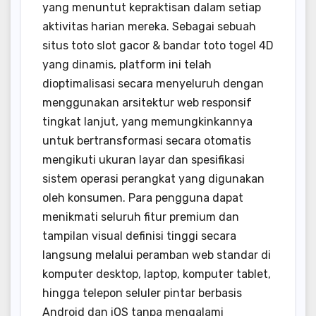
yang menuntut kepraktisan dalam setiap
aktivitas harian mereka. Sebagai sebuah
situs toto slot gacor & bandar toto togel 4D
yang dinamis, platform ini telah
dioptimalisasi secara menyeluruh dengan
menggunakan arsitektur web responsif
tingkat lanjut, yang memungkinkannya
untuk bertransformasi secara otomatis
mengikuti ukuran layar dan spesifikasi
sistem operasi perangkat yang digunakan
oleh konsumen. Para pengguna dapat
menikmati seluruh fitur premium dan
tampilan visual definisi tinggi secara
langsung melalui peramban web standar di
komputer desktop, laptop, komputer tablet,
hingga telepon seluler pintar berbasis
Android dan iOS tanpa mengalami