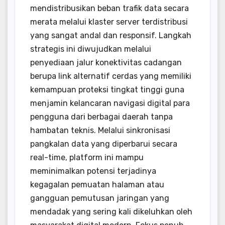
mendistribusikan beban trafik data secara
merata melalui klaster server terdistribusi
yang sangat andal dan responsif. Langkah
strategis ini diwujudkan melalui
penyediaan jalur konektivitas cadangan
berupa link alternatif cerdas yang memiliki
kemampuan proteksi tingkat tinggi guna
menjamin kelancaran navigasi digital para
pengguna dari berbagai daerah tanpa
hambatan teknis. Melalui sinkronisasi
pangkalan data yang diperbarui secara
real-time, platform ini mampu
meminimalkan potensi terjadinya
kegagalan pemuatan halaman atau
gangguan pemutusan jaringan yang
mendadak yang sering kali dikeluhkan oleh