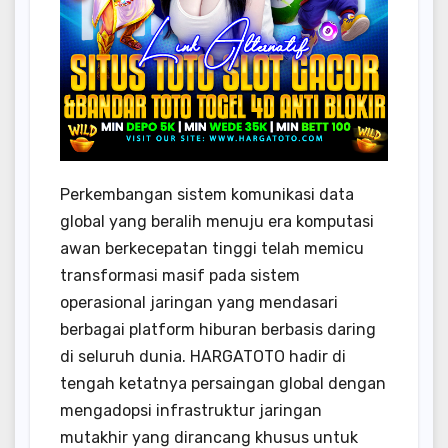
Perkembangan sistem komunikasi data
global yang beralih menuju era komputasi
awan berkecepatan tinggi telah memicu
transformasi masif pada sistem
operasional jaringan yang mendasari
berbagai platform hiburan berbasis daring
di seluruh dunia. HARGATOTO hadir di
tengah ketatnya persaingan global dengan
mengadopsi infrastruktur jaringan
mutakhir yang dirancang khusus untuk