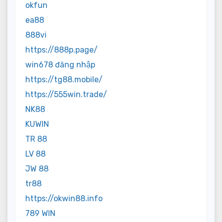
okfun
ea88
888vi
https://888p.page/
win678 đăng nhập
https://tg88.mobile/
https://555win.trade/
NK88
KUWIN
TR 88
LV 88
JW 88
tr88
https://okwin88.info
789 WIN