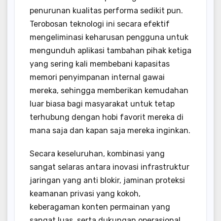
penurunan kualitas performa sedikit pun.
Terobosan teknologi ini secara efektif
mengeliminasi keharusan pengguna untuk
mengunduh aplikasi tambahan pihak ketiga
yang sering kali membebani kapasitas
memori penyimpanan internal gawai
mereka, sehingga memberikan kemudahan
luar biasa bagi masyarakat untuk tetap
terhubung dengan hobi favorit mereka di
mana saja dan kapan saja mereka inginkan.
Secara keseluruhan, kombinasi yang
sangat selaras antara inovasi infrastruktur
jaringan yang anti blokir, jaminan proteksi
keamanan privasi yang kokoh,
keberagaman konten permainan yang
sangat luas, serta dukungan operasional