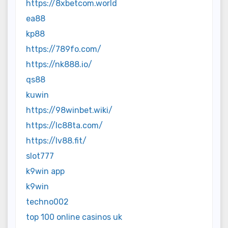
https://8xbetcom.world
ea88
kp88
https://789fo.com/
https://nk888.io/
qs88
kuwin
https://98winbet.wiki/
https://lc88ta.com/
https://lv88.fit/
slot777
k9win app
k9win
techno002
top 100 online casinos uk