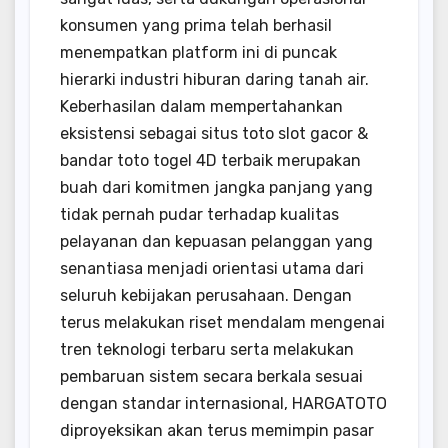
konsumen yang prima telah berhasil
menempatkan platform ini di puncak
hierarki industri hiburan daring tanah air.
Keberhasilan dalam mempertahankan
eksistensi sebagai situs toto slot gacor &
bandar toto togel 4D terbaik merupakan
buah dari komitmen jangka panjang yang
tidak pernah pudar terhadap kualitas
pelayanan dan kepuasan pelanggan yang
senantiasa menjadi orientasi utama dari
seluruh kebijakan perusahaan. Dengan
terus melakukan riset mendalam mengenai
tren teknologi terbaru serta melakukan
pembaruan sistem secara berkala sesuai
dengan standar internasional, HARGATOTO
diproyeksikan akan terus memimpin pasar