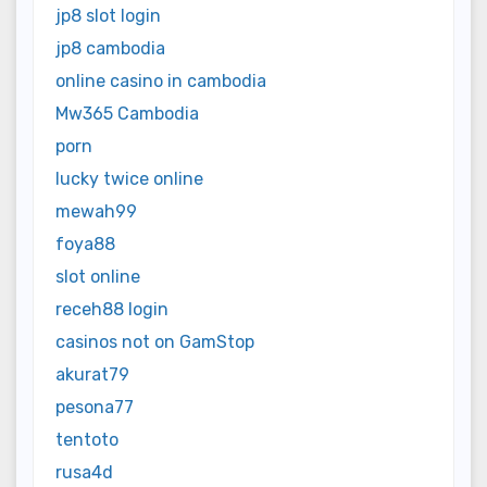
jp8 slot login
jp8 cambodia
online casino in cambodia
Mw365 Cambodia
porn
lucky twice online
mewah99
foya88
slot online
receh88 login
casinos not on GamStop
akurat79
pesona77
tentoto
rusa4d