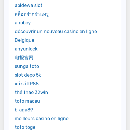
apidewa slot
สล็อตฝากผ่านทรู
anoboy
découvrir un nouveau casino en ligne
Belgique
anyunlock
电报官网
sungaitoto
slot depo 5k
xổ số KP88
thể thao 32win
toto macau
braga89
meilleurs casino en ligne
toto togel