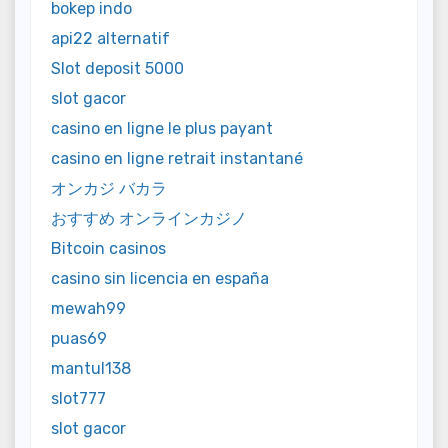
bokep indo
api22 alternatif
Slot deposit 5000
slot gacor
casino en ligne le plus payant
casino en ligne retrait instantané
オンカジ バカラ
おすすめ オンラインカジノ
Bitcoin casinos
casino sin licencia en españa
mewah99
puas69
mantul138
slot777
slot gacor