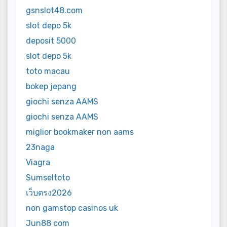
gsnslot48.com
slot depo 5k
deposit 5000
slot depo 5k
toto macau
bokep jepang
giochi senza AAMS
giochi senza AAMS
miglior bookmaker non aams
23naga
Viagra
Sumseltoto
เว็บตรง2026
non gamstop casinos uk
Jun88 com