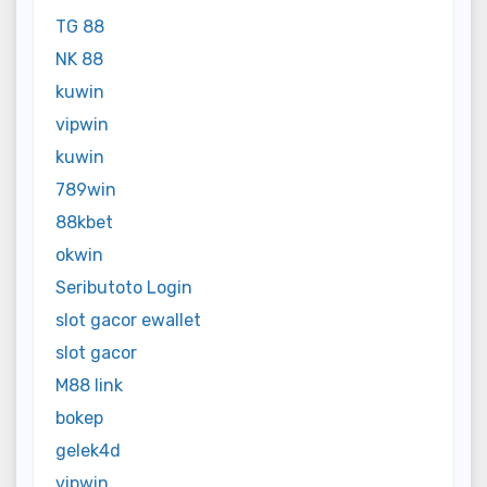
TG 88
NK 88
kuwin
vipwin
kuwin
789win
88kbet
okwin
Seributoto Login
slot gacor ewallet
slot gacor
M88 link
bokep
gelek4d
vipwin