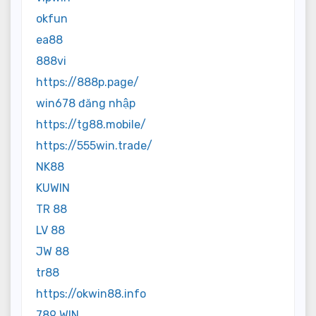
okfun
ea88
888vi
https://888p.page/
win678 đăng nhập
https://tg88.mobile/
https://555win.trade/
NK88
KUWIN
TR 88
LV 88
JW 88
tr88
https://okwin88.info
789 WIN