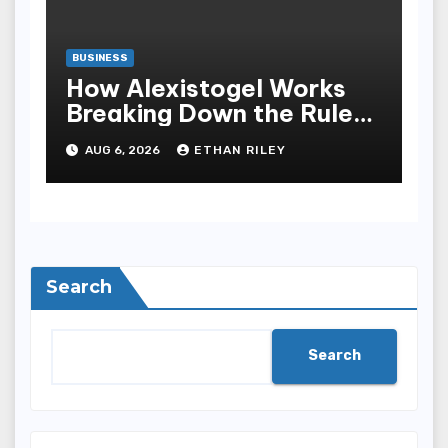
BUSINESS
How Alexistogel Works
Breaking Down the Rules
and Odds
AUG 6, 2026
ETHAN RILEY
Search
Search