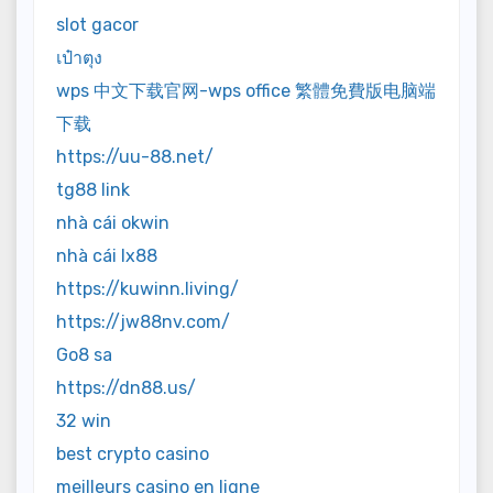
slot gacor
เป๋าตุง
wps 中文下载官网-wps office 繁體免費版电脑端
下载
https://uu-88.net/
tg88 link
nhà cái okwin
nhà cái lx88
https://kuwinn.living/
https://jw88nv.com/
Go8 sa
https://dn88.us/
32 win
best crypto casino
meilleurs casino en ligne