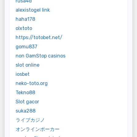
rusa4d
alexistogel link
haha178
olxtoto
https://totobet.net/
gomu837
non GamStop casinos
slot online
iosbet
neko-toto.org
Tekno88
Slot gacor
suka288
ライブカジノ
オンラインポーカー