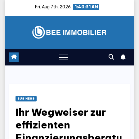
Skip
Fri. Aug 7th, 2026
1:40:32 AM
to
content
BUSINESS
Ihr Wegweiser zur
effizienten
Finanzierungsberatu