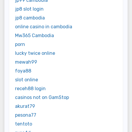
jp99 cambodia
jp8 slot login
jp8 cambodia
online casino in cambodia
Mw365 Cambodia
porn
lucky twice online
mewah99
foya88
slot online
receh88 login
casinos not on GamStop
akurat79
pesona77
tentoto