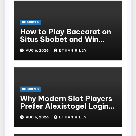
BUSINESS
How to Play Baccarat on
Situs Sbobet and Win
More Often ,
AUG 6, 2026
ETHAN RILEY
BUSINESS
Why Modern Slot Players
Prefer Alexistogel Login
for Security
AUG 6, 2026
ETHAN RILEY