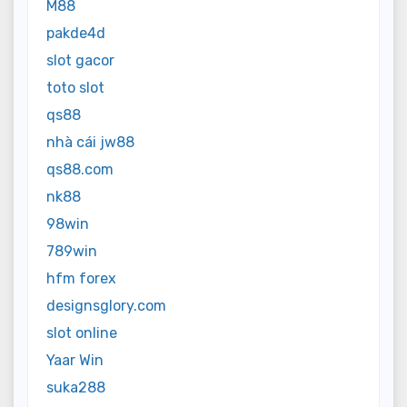
M88
pakde4d
slot gacor
toto slot
qs88
nhà cái jw88
qs88.com
nk88
98win
789win
hfm forex
designsglory.com
slot online
Yaar Win
suka288