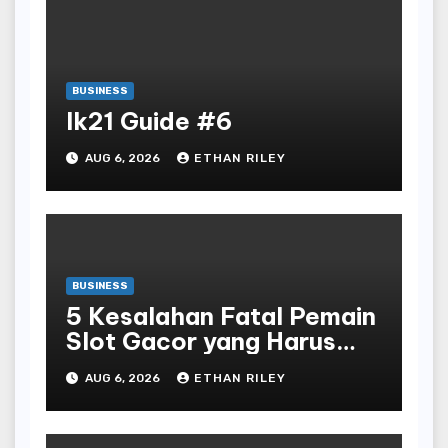
BUSINESS
lk21 Guide #6
AUG 6, 2026
ETHAN RILEY
BUSINESS
5 Kesalahan Fatal Pemain
Slot Gacor yang Harus
Dihindari di Slot777
AUG 6, 2026
ETHAN RILEY
Bandar Slot Terbaik