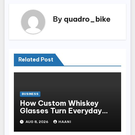
By
quadro_bike
Related Post
BUSINESS
How Custom Whiskey
Glasses Turn Everyday
Moments Into Something
AUG 8, 2026
HAANI
Special