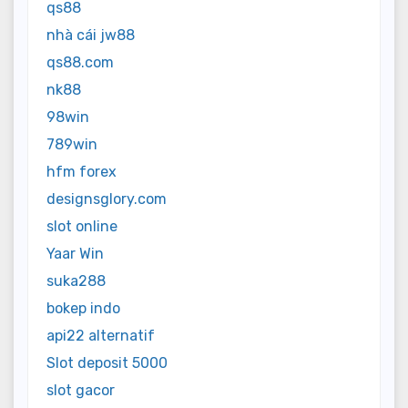
qs88
nhà cái jw88
qs88.com
nk88
98win
789win
hfm forex
designsglory.com
slot online
Yaar Win
suka288
bokep indo
api22 alternatif
Slot deposit 5000
slot gacor