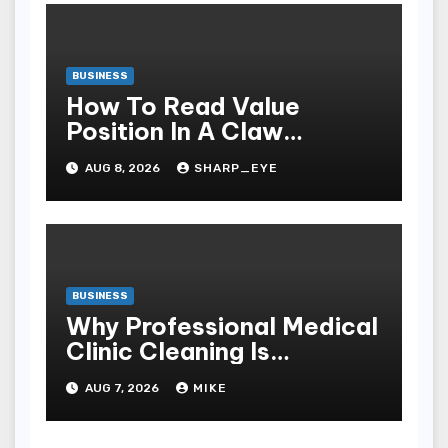
BUSINESS
How To Read Value
Position In A Claw
Machine
AUG 8, 2026
SHARP_EYE
BUSINESS
Why Professional Medical
Clinic Cleaning Is
Essential for Patient
AUG 7, 2026
MIKE
Safety