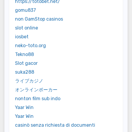
https://totobet.net/
gomu837
non GamStop casinos
slot online
iosbet
neko-toto.org
Tekno88
Slot gacor
suka288
ライブカジノ
オンラインポーカー
nonton film sub indo
Yaar Win
Yaar Win
casinò senza richiesta di documenti