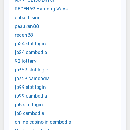
MANTUL138 Daftar
RECEH69 Mahjong Ways
coba di sini
pasukan88
receh88
jp24 slot login
jp24 cambodia
92 lottery
jp369 slot login
jp369 cambodia
jp99 slot login
jp99 cambodia
jp8 slot login
jp8 cambodia
online casino in cambodia