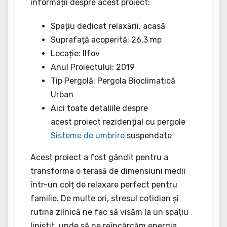
informații despre acest proiect:
Spațiu dedicat relaxării, acasă
Suprafață acoperită: 26.3 mp
Locație: Ilfov
Anul Proiectului: 2019
Tip Pergolă: Pergola Bioclimatică
Urban
Aici toate detaliile despre
acest proiect rezidențial cu pergole
Sisteme de umbrire
suspendate
Acest proiect a fost gândit pentru a
transforma o terasă de dimensiuni medii
într-un colț de relaxare perfect pentru
familie. De multe ori, stresul cotidian și
rutina zilnică ne fac să visăm la un spațiu
liniștit, unde să ne reîncărcăm energia.