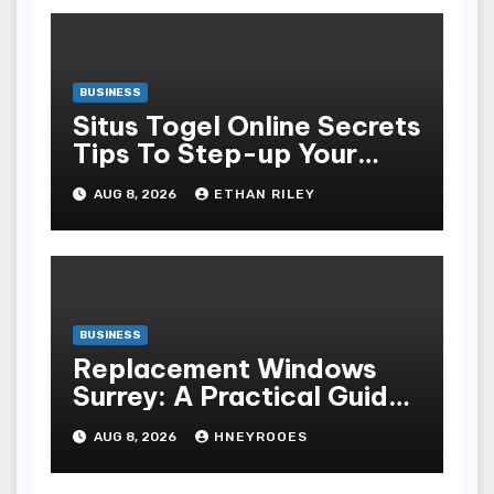
BUSINESS
Situs Togel Online Secrets
Tips To Step-up Your
Odds Instantly
AUG 8, 2026
ETHAN RILEY
BUSINESS
Replacement Windows
Surrey: A Practical Guide
to Choosing Better Home
AUG 8, 2026
HNEYROOES
Windows