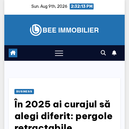
Skip
Sun. Aug 9th, 2026
2:32:14 PM
to
content
BUSINESS
În 2025 ai curajul să
alegi diferit: pergole
retractabile