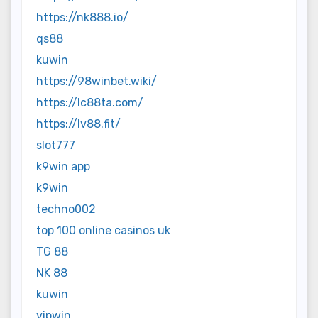
https://nk888.io/
qs88
kuwin
https://98winbet.wiki/
https://lc88ta.com/
https://lv88.fit/
slot777
k9win app
k9win
techno002
top 100 online casinos uk
TG 88
NK 88
kuwin
vipwin