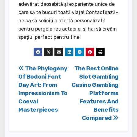
adevărat deosebită și experiențe unice de
care să te bucuri toată viața! Contactează-
ne ca să soliciți o ofertă personalizată
pentru pergole retractabile, și hai să creăm
spațiul perfect pentru tine!
Post
The Phylogeny
The Best Online
Of Bodoni Font
Slot Gambling
navigation
Day Art: From
Casino Gambling
Impressionism To
Platforms
Coeval
Features And
Masterpieces
Benefits
Compared