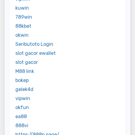
kuwin
789win
88kbet
okwin
Seributoto Login
slot gacor ewallet
slot gacor
M88 link
bokep
gelek4d
vipwin
okfun
ea88
888vi
https://888p.page/