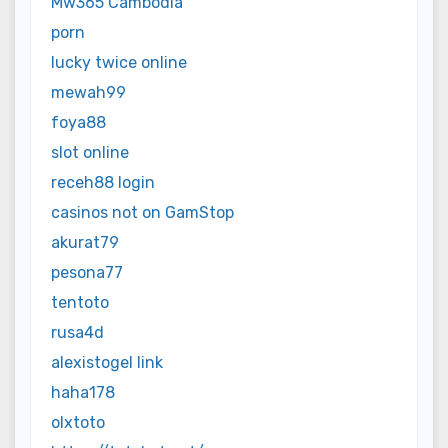
Mw365 Cambodia
porn
lucky twice online
mewah99
foya88
slot online
receh88 login
casinos not on GamStop
akurat79
pesona77
tentoto
rusa4d
alexistogel link
haha178
olxtoto