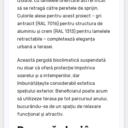
izolate, cu lamelele orientate astfel încât
să se retragă către peretele de sprijin.
Culorile alese pentru acest proiect – gri
antracit (RAL 7016) pentru structura de
aluminiu și crem (RAL 1313) pentru lamelele
retractabile – completează eleganța
urbană a terasei.
Această pergolă bioclimatică suspendată
nu doar că oferă protecție împotriva
soarelui și a intemperiilor, dar
îmbunătățește considerabil estetica
spațiului exterior. Beneficiarul poate acum
să utilizeze terasa pe tot parcursul anului,
bucurându-se de un spațiu de relaxare
funcțional și atractiv.