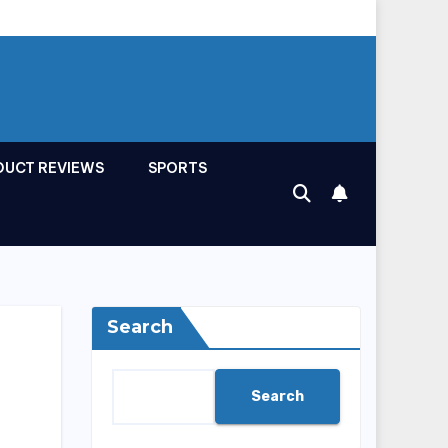
DUCT REVIEWS
SPORTS
Search
Search