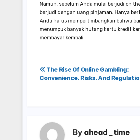
Namun, sebelum Anda mulai berjudi on the
berjudi dengan uang pinjaman. Hanya bertar
Anda harus mempertimbangkan bahwa bany
menumpuk banyak hutang kartu kredit ka
membayar kembali.
Post
The Rise Of Online Gambling:
Convenience, Risks, And Regulati
navigation
By
ahead_time