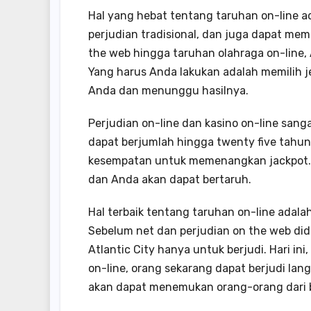
Hal yang hebat tentang taruhan on-line 
perjudian tradisional, dan juga dapat m
the web hingga taruhan olahraga on-line, 
Yang harus Anda lakukan adalah memilih 
Anda dan menunggu hasilnya.
Perjudian on-line dan kasino on-line sang
dapat berjumlah hingga twenty five tahun
kesempatan untuk memenangkan jackpot. Y
dan Anda akan dapat bertaruh.
Hal terbaik tentang taruhan on-line adalah
Sebelum net dan perjudian on the web did
Atlantic City hanya untuk berjudi. Hari in
on-line, orang sekarang dapat berjudi la
akan dapat menemukan orang-orang dari be