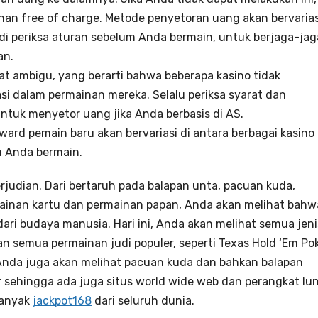
nan free of charge. Metode penyetoran uang akan bervarias
adi periksa aturan sebelum Anda bermain, untuk berjaga-jag
an.
t ambigu, yang berarti bahwa beberapa kasino tidak
si dalam permainan mereka. Selalu periksa syarat dan
uk menyetor uang jika Anda berbasis di AS.
ard pemain baru akan bervariasi di antara berbagai kasino
um Anda bermain.
judian. Dari bertaruh pada balapan unta, pacuan kuda,
mainan kartu dan permainan papan, Anda akan melihat bahw
ari budaya manusia. Hari ini, Anda akan melihat semua jeni
n semua permainan judi populer, seperti Texas Hold ‘Em Pok
n Anda juga akan melihat pacuan kuda dan bahkan balapan
r sehingga ada juga situs world wide web dan perangkat lu
banyak
jackpot168
dari seluruh dunia.