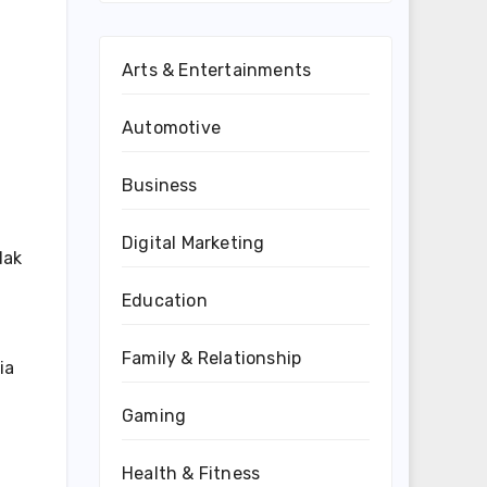
Arts & Entertainments
Automotive
Business
Digital Marketing
dak
Education
Family & Relationship
ia
Gaming
Health & Fitness