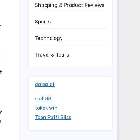
Shopping & Product Reviews
Sports
.
Technology
Travel & Tours
g
t
dotaslot
slot 88
tokek win
an
Teen Patti Bliss
a