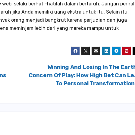
 web, selalu berhati-hatilah dalam bertaruh. Jangan perna
uh jika Anda memiliki uang ekstra untuk itu. Selain itu,
ak orang menjadi bangkrut karena perjudian dan juga
rena meminjam lebih dari yang mereka mampu untuk
Winning And Losing In The Eart
ons
Concern Of Play: How High Bet Can L
To Personal Transformatio