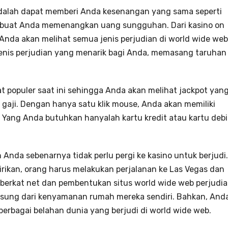
adalah dapat memberi Anda kesenangan yang sama seperti
embuat Anda memenangkan uang sungguhan. Dari kasino on
Anda akan melihat semua jenis perjudian di world wide web
jenis perjudian yang menarik bagi Anda, memasang taruhan
at populer saat ini sehingga Anda akan melihat jackpot yan
 gaji. Dengan hanya satu klik mouse, Anda akan memiliki
ang Anda butuhkan hanyalah kartu kredit atau kartu debi
 Anda sebenarnya tidak perlu pergi ke kasino untuk berjudi.
irikan, orang harus melakukan perjalanan ke Las Vegas dan
i, berkat net dan pembentukan situs world wide web perjudi
ngsung dari kenyamanan rumah mereka sendiri. Bahkan, And
rbagai belahan dunia yang berjudi di world wide web.