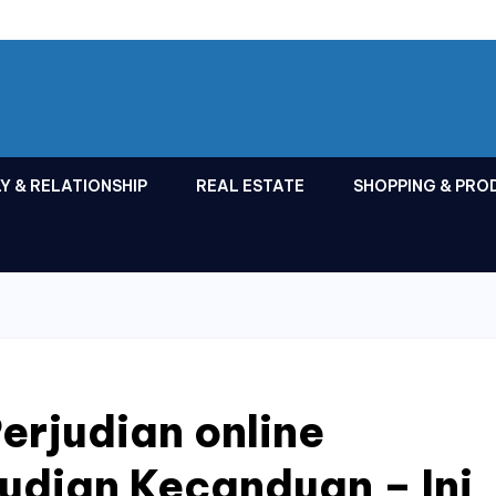
Y & RELATIONSHIP
REAL ESTATE
SHOPPING & PRO
Perjudian online
udian Kecanduan – Ini