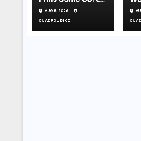
Of Voyage In The
Ho
AUG 8, 2026
AU
Arena Of Casinos
Ga
So
QUADRO_BIKE
QUA
St
Ex