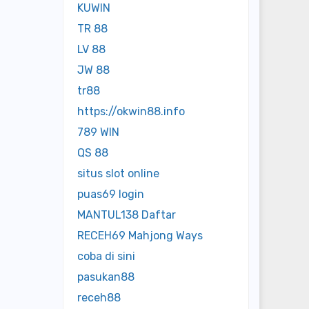
KUWIN
TR 88
LV 88
JW 88
tr88
https://okwin88.info
789 WIN
QS 88
situs slot online
puas69 login
MANTUL138 Daftar
RECEH69 Mahjong Ways
coba di sini
pasukan88
receh88