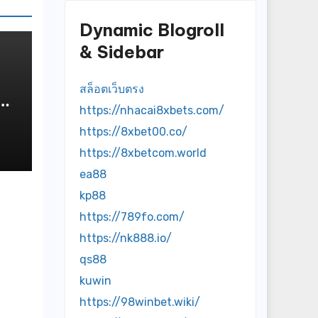
Dynamic Blogroll
& Sidebar
สล็อตเว็บตรง
https://nhacai8xbets.com/
https://8xbet00.co/
https://8xbetcom.world
ea88
kp88
https://789fo.com/
https://nk888.io/
qs88
kuwin
https://98winbet.wiki/