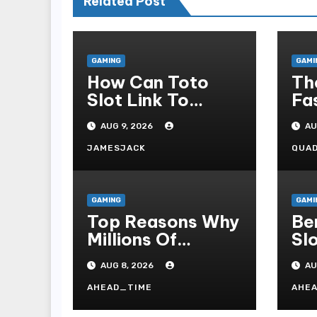
Related Post
GAMING
GAMI
How Can Toto
Th
Slot Link To
Fa
Online Slot
Co
AUG 9, 2026
AU
Admonish?
As
Ca
JAMESJACK
QUA
GAMING
GAMI
Top Reasons Why
Be
Millions Of
Sl
Players Select
To
AUG 8, 2026
AU
Slot Online For
Re
Fun, Exhilaration,
Ti
AHEAD_TIME
AHE
Big Wins, And An
Wa