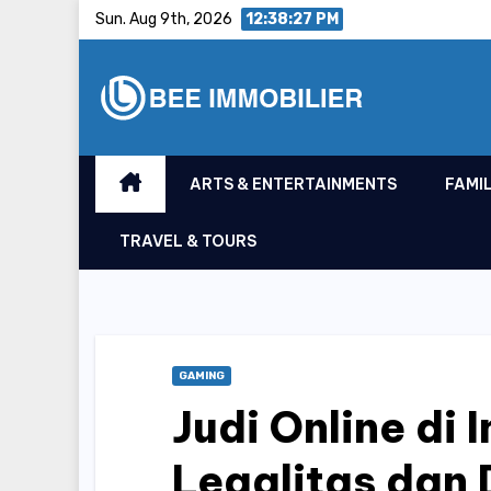
Skip
Sun. Aug 9th, 2026
12:38:28 PM
to
content
ARTS & ENTERTAINMENTS
FAMIL
TRAVEL & TOURS
GAMING
Judi Online di
Legalitas dan