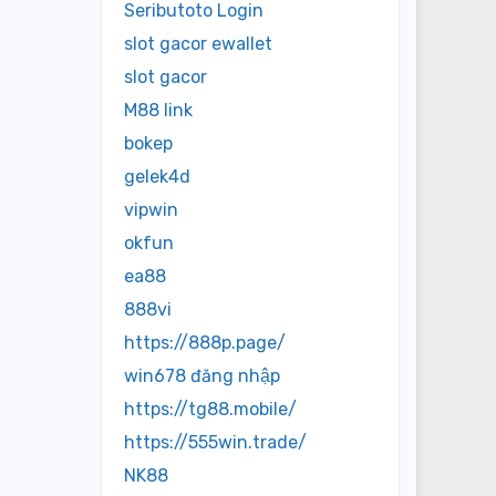
Seributoto Login
slot gacor ewallet
slot gacor
M88 link
bokep
gelek4d
vipwin
okfun
ea88
888vi
https://888p.page/
win678 đăng nhập
https://tg88.mobile/
https://555win.trade/
NK88