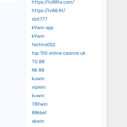
https://lc88ta.com/
https://lv88.fit/
slot777
k9win app
k9win
techno002
top 100 online casinos uk
TG 88
NK 88
kuwin
vipwin
kuwin
789win
88kbet
okwin