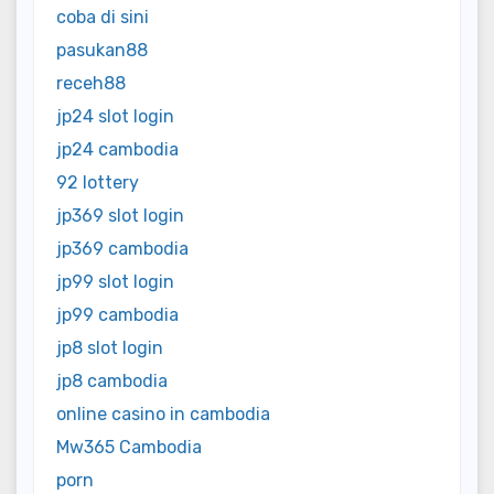
coba di sini
pasukan88
receh88
jp24 slot login
jp24 cambodia
92 lottery
jp369 slot login
jp369 cambodia
jp99 slot login
jp99 cambodia
jp8 slot login
jp8 cambodia
online casino in cambodia
Mw365 Cambodia
porn