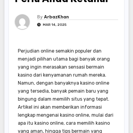
By
ArbazKhan
MAR 14, 2025
Perjudian online semakin populer dan
menjadi pilihan utama bagi banyak orang
yang ingin merasakan sensasi bermain
kasino dari kenyamanan rumah mereka.
Namun, dengan banyaknya kasino online
yang tersedia, banyak pemain baru yang
bingung dalam memilih situs yang tepat.
Artikel ini akan memberikan informasi
lengkap mengenai kasino online, mulai dari
apa itu kasino online, cara memilih kasino
yang aman, hingga tips bermain yang