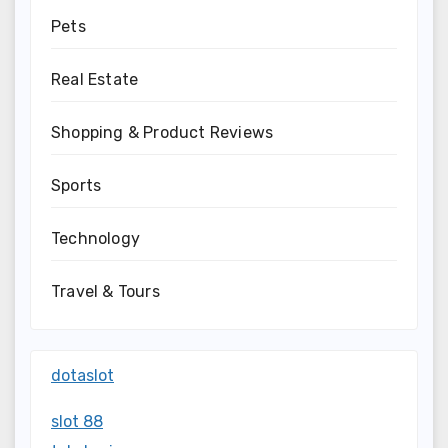
Pets
Real Estate
Shopping & Product Reviews
Sports
Technology
Travel & Tours
dotaslot
slot 88