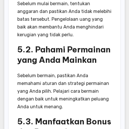
Sebelum mulai bermain, tentukan
anggaran dan pastikan Anda tidak melebihi
batas tersebut. Pengelolaan uang yang
baik akan membantu Anda menghindari
kerugian yang tidak perlu.
5.2. Pahami Permainan
yang Anda Mainkan
Sebelum bermain, pastikan Anda
memahami aturan dan strategi permainan
yang Anda pilih. Pelajari cara bermain
dengan baik untuk meningkatkan peluang
Anda untuk menang.
5.3. Manfaatkan Bonus