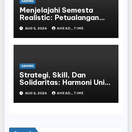
GAMING
Menjelajahi Semesta
Realistic: Petualangan
Tak Terbatas Dalam
AUG 5, 2026
AHEAD_TIME
Dunia Play Dan Peran
Bahasa Republic Of
Indonesia
GAMING
Strategi, Skill, Dan
Solidaritas: Harmoni Unik
Dalam Komunitas Online
AUG 5, 2026
AHEAD_TIME
Play World