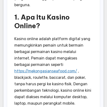
berguna.
1. Apa Itu Kasino
Online?
Kasino online adalah platform digital yang
memungkinkan pemain untuk bermain
berbagai permainan kasino melalui
internet. Pemain dapat mengakses
berbagai permainan seperti
https://mekongasianseafood.com/
,
blackjack, roulette, baccarat, dan poker,
tanpa harus pergi ke kasino fisik. Dengan
perkembangan teknologi, kasino online kini
dapat diakses melalui komputer desktop,
laptop, maupun perangkat mobile.