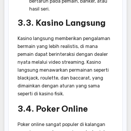
bertaruh pada pemain, banker, atau
hasil seri.
3.3. Kasino Langsung
Kasino langsung memberikan pengalaman
bermain yang lebih realistis, di mana
pemain dapat berinteraksi dengan dealer
nyata melalui video streaming. Kasino
langsung menawarkan permainan seperti
blackjack, roulette, dan baccarat, yang
dimainkan dengan aturan yang sama
seperti di kasino fisik.
3.4. Poker Online
Poker online sangat populer di kalangan