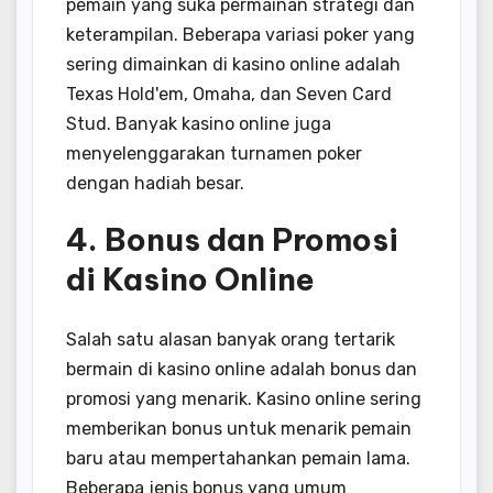
pemain yang suka permainan strategi dan
keterampilan. Beberapa variasi poker yang
sering dimainkan di kasino online adalah
Texas Hold'em, Omaha, dan Seven Card
Stud. Banyak kasino online juga
menyelenggarakan turnamen poker
dengan hadiah besar.
4. Bonus dan Promosi
di Kasino Online
Salah satu alasan banyak orang tertarik
bermain di kasino online adalah bonus dan
promosi yang menarik. Kasino online sering
memberikan bonus untuk menarik pemain
baru atau mempertahankan pemain lama.
Beberapa jenis bonus yang umum