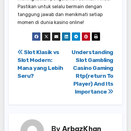
Pastikan untuk selalu bermain dengan
tanggung jawab dan menikmati setiap
momen di dunia kasino online!
Post
Slot Klasik vs
Understanding
Slot Modern:
Slot Gambling
navigation
Mana yang Lebih
Casino Gaming
Seru?
Rtp(return To
Player) And Its
Importance
By
ArbazKhan