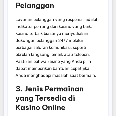
Pelanggan
Layanan pelanggan yang responsif adalah
indikator penting dari kasino yang baik.
Kasino terbaik biasanya menyediakan
dukungan pelanggan 24/7 melalui
berbagai saluran komunikasi, seperti
obrolan langsung, email, atau telepon.
Pastikan bahwa kasino yang Anda pilih
dapat memberikan bantuan cepat jika
Anda menghadapi masalah saat bermain.
3. Jenis Permainan
yang Tersedia di
Kasino Online