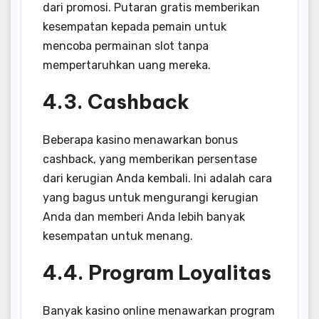
dari promosi. Putaran gratis memberikan
kesempatan kepada pemain untuk
mencoba permainan slot tanpa
mempertaruhkan uang mereka.
4.3. Cashback
Beberapa kasino menawarkan bonus
cashback, yang memberikan persentase
dari kerugian Anda kembali. Ini adalah cara
yang bagus untuk mengurangi kerugian
Anda dan memberi Anda lebih banyak
kesempatan untuk menang.
4.4. Program Loyalitas
Banyak kasino online menawarkan program