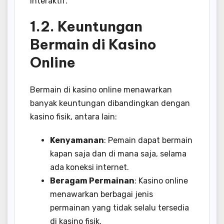
interaktif.
1.2. Keuntungan
Bermain di Kasino
Online
Bermain di kasino online menawarkan
banyak keuntungan dibandingkan dengan
kasino fisik, antara lain:
Kenyamanan
: Pemain dapat bermain
kapan saja dan di mana saja, selama
ada koneksi internet.
Beragam Permainan
: Kasino online
menawarkan berbagai jenis
permainan yang tidak selalu tersedia
di kasino fisik.