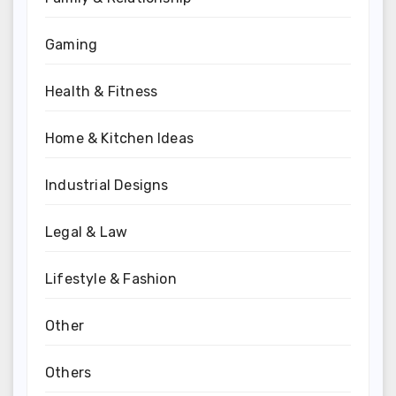
Gaming
Health & Fitness
Home & Kitchen Ideas
Industrial Designs
Legal & Law
Lifestyle & Fashion
Other
Others