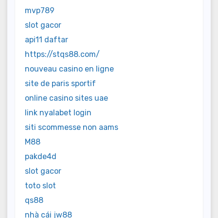
mvp789
slot gacor
api11 daftar
https://stqs88.com/
nouveau casino en ligne
site de paris sportif
online casino sites uae
link nyalabet login
siti scommesse non aams
M88
pakde4d
slot gacor
toto slot
qs88
nhà cái jw88