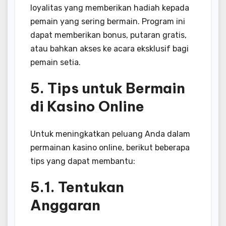
loyalitas yang memberikan hadiah kepada
pemain yang sering bermain. Program ini
dapat memberikan bonus, putaran gratis,
atau bahkan akses ke acara eksklusif bagi
pemain setia.
5. Tips untuk Bermain
di Kasino Online
Untuk meningkatkan peluang Anda dalam
permainan kasino online, berikut beberapa
tips yang dapat membantu:
5.1. Tentukan
Anggaran