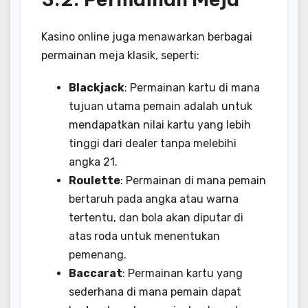
Kasino online juga menawarkan berbagai
permainan meja klasik, seperti:
Blackjack
: Permainan kartu di mana
tujuan utama pemain adalah untuk
mendapatkan nilai kartu yang lebih
tinggi dari dealer tanpa melebihi
angka 21.
Roulette
: Permainan di mana pemain
bertaruh pada angka atau warna
tertentu, dan bola akan diputar di
atas roda untuk menentukan
pemenang.
Baccarat
: Permainan kartu yang
sederhana di mana pemain dapat