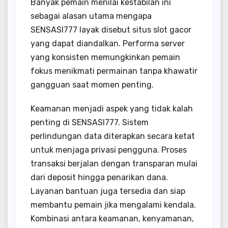
Banyak pemain menilai kestabilan ini
sebagai alasan utama mengapa
SENSASI777 layak disebut situs slot gacor
yang dapat diandalkan. Performa server
yang konsisten memungkinkan pemain
fokus menikmati permainan tanpa khawatir
gangguan saat momen penting.
Keamanan menjadi aspek yang tidak kalah
penting di SENSASI777. Sistem
perlindungan data diterapkan secara ketat
untuk menjaga privasi pengguna. Proses
transaksi berjalan dengan transparan mulai
dari deposit hingga penarikan dana.
Layanan bantuan juga tersedia dan siap
membantu pemain jika mengalami kendala.
Kombinasi antara keamanan, kenyamanan,