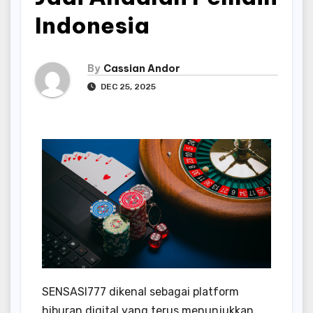
Indonesia
By
Cassian Andor
DEC 25, 2025
SENSASI777 dikenal sebagai platform
hiburan digital yang terus menunjukkan