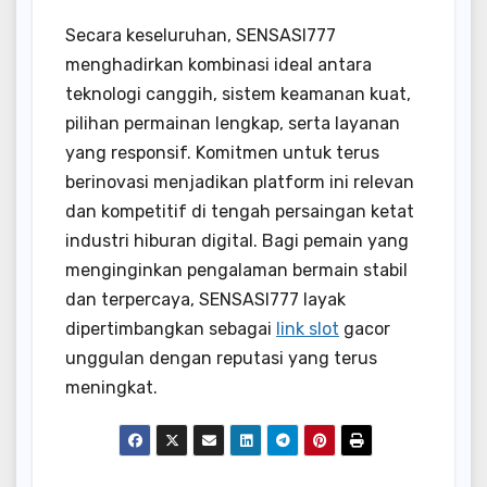
Secara keseluruhan, SENSASI777
menghadirkan kombinasi ideal antara
teknologi canggih, sistem keamanan kuat,
pilihan permainan lengkap, serta layanan
yang responsif. Komitmen untuk terus
berinovasi menjadikan platform ini relevan
dan kompetitif di tengah persaingan ketat
industri hiburan digital. Bagi pemain yang
menginginkan pengalaman bermain stabil
dan terpercaya, SENSASI777 layak
dipertimbangkan sebagai
link slot
gacor
unggulan dengan reputasi yang terus
meningkat.