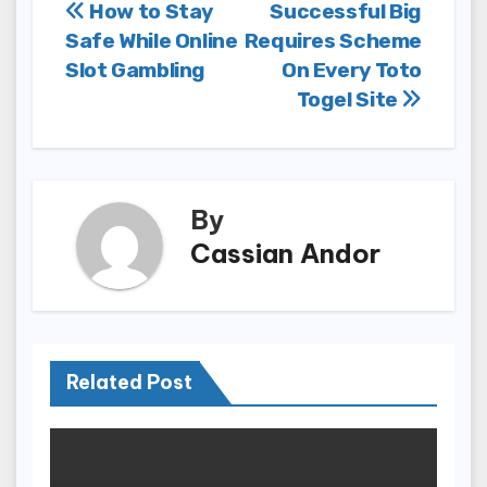
Post
How to Stay
Successful Big
Safe While Online
Requires Scheme
navigation
Slot Gambling
On Every Toto
Togel Site
By
Cassian Andor
Related Post