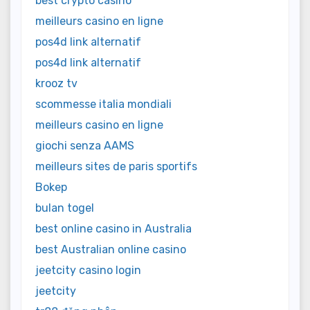
best crypto casino
meilleurs casino en ligne
pos4d link alternatif
pos4d link alternatif
krooz tv
scommesse italia mondiali
meilleurs casino en ligne
giochi senza AAMS
meilleurs sites de paris sportifs
Bokep
bulan togel
best online casino in Australia
best Australian online casino
jeetcity casino login
jeetcity