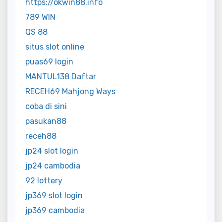
https://okwin88.info
789 WIN
QS 88
situs slot online
puas69 login
MANTUL138 Daftar
RECEH69 Mahjong Ways
coba di sini
pasukan88
receh88
jp24 slot login
jp24 cambodia
92 lottery
jp369 slot login
jp369 cambodia