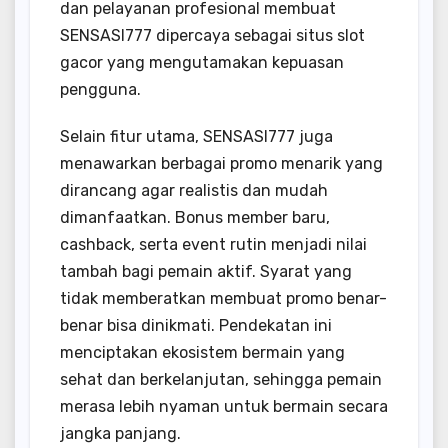
dan pelayanan profesional membuat
SENSASI777 dipercaya sebagai situs slot
gacor yang mengutamakan kepuasan
pengguna.
Selain fitur utama, SENSASI777 juga
menawarkan berbagai promo menarik yang
dirancang agar realistis dan mudah
dimanfaatkan. Bonus member baru,
cashback, serta event rutin menjadi nilai
tambah bagi pemain aktif. Syarat yang
tidak memberatkan membuat promo benar-
benar bisa dinikmati. Pendekatan ini
menciptakan ekosistem bermain yang
sehat dan berkelanjutan, sehingga pemain
merasa lebih nyaman untuk bermain secara
jangka panjang.