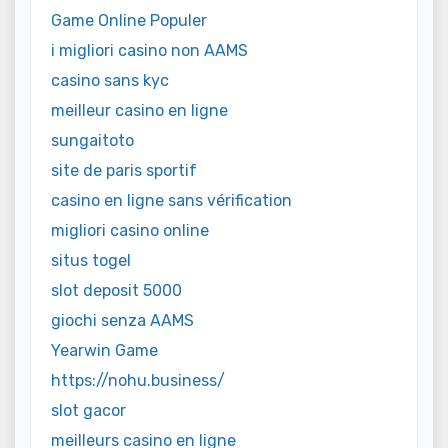
Game Online Populer
i migliori casino non AAMS
casino sans kyc
meilleur casino en ligne
sungaitoto
site de paris sportif
casino en ligne sans vérification
migliori casino online
situs togel
slot deposit 5000
giochi senza AAMS
Yearwin Game
https://nohu.business/
slot gacor
meilleurs casino en ligne