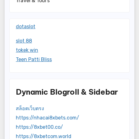
Travel & Tours
dotaslot
slot 88
tokek win
Teen Patti Bliss
Dynamic Blogroll & Sidebar
สล็อตเว็บตรง
https://nhacai8xbets.com/
https://8xbet00.co/
https://8xbetcom.world