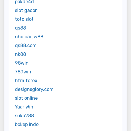
pakde4d
slot gacor
toto slot
qs88
nhà cái jw88
qs88.com
nk88
98win
789win
hfm forex
designsglory.com
slot online
Yaar Win
suka288
bokep indo