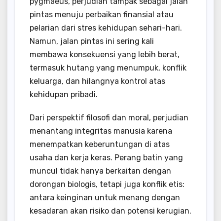
pygmaeus, perjudian tampak sebagai jalan
pintas menuju perbaikan finansial atau
pelarian dari stres kehidupan sehari-hari.
Namun, jalan pintas ini sering kali
membawa konsekuensi yang lebih berat,
termasuk hutang yang menumpuk, konflik
keluarga, dan hilangnya kontrol atas
kehidupan pribadi.
Dari perspektif filosofi dan moral, perjudian
menantang integritas manusia karena
menempatkan keberuntungan di atas
usaha dan kerja keras. Perang batin yang
muncul tidak hanya berkaitan dengan
dorongan biologis, tetapi juga konflik etis:
antara keinginan untuk menang dengan
kesadaran akan risiko dan potensi kerugian.