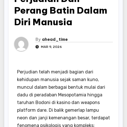
Perang Batin Dalam
Diri Manusia
By
ahead_time
MAR 9, 2026
Perjudian telah menjadi bagian dari
kehidupan manusia sejak saman kuno,
muncul dalam berbagai bentuk mulai dari
dadu di peradaban Mesopotamia hingga
taruhan Bodoni di kasino dan weapons
platform dare. Di balik gemerlap lampu
neon dan janji kemenangan besar, terdapat
fenomena psikologis yang kompleks: