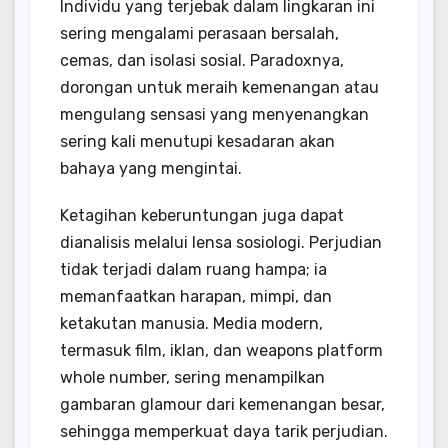
Individu yang terjebak dalam lingkaran ini
sering mengalami perasaan bersalah,
cemas, dan isolasi sosial. Paradoxnya,
dorongan untuk meraih kemenangan atau
mengulang sensasi yang menyenangkan
sering kali menutupi kesadaran akan
bahaya yang mengintai.
Ketagihan keberuntungan juga dapat
dianalisis melalui lensa sosiologi. Perjudian
tidak terjadi dalam ruang hampa; ia
memanfaatkan harapan, mimpi, dan
ketakutan manusia. Media modern,
termasuk film, iklan, dan weapons platform
whole number, sering menampilkan
gambaran glamour dari kemenangan besar,
sehingga memperkuat daya tarik perjudian.