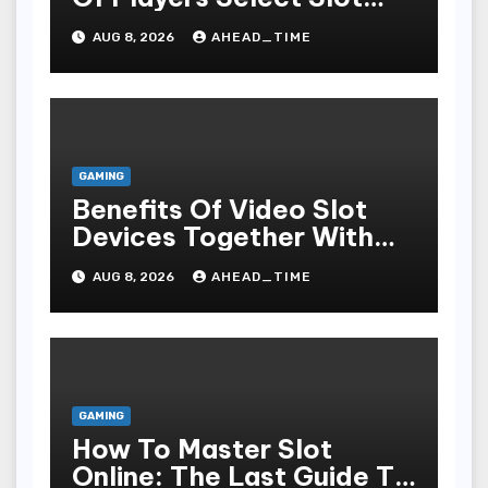
Online For Fun,
AUG 8, 2026
AHEAD_TIME
Exhilaration, Big Wins,
And An Red-letter Play
Stake
GAMING
Benefits Of Video Slot
Devices Together With
Repay Game Titles-
AUG 8, 2026
AHEAD_TIME
Added Ways To Win
GAMING
How To Master Slot
Online: The Last Guide To