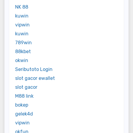
NK 88
kuwin
vipwin
kuwin
789win
88kbet
okwin
Seributoto Login
slot gacor ewallet
slot gacor
M88 link
bokep
gelek4d
vipwin
okfun