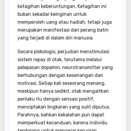
ketagihan keberuntungan. Ketagihan ini
bukan sekadar keinginan untuk
memperoleh uang atau hadiah, tetapi juga
merupakan manifestasi dari perang batin
yang terjadi di dalam diri manusia.
Secara psikologis, perjudian menstimulasi
sistem repay di otak, terutama melalui
pelepasan dopamin, neurotransmitter yang
berhubungan dengan kesenangan dan
motivasi. Setiap kali seseorang menang,
meskipun hanya sedikit, otak mengaitkan
perilaku itu dengan sensasi positif,
menciptakan lingkaran yang sulit diputus.
Parahnya, bahkan kekalahan pun dapat
memperkuat kecanduan, karena individu
terdorong untuk mengejar kerugian