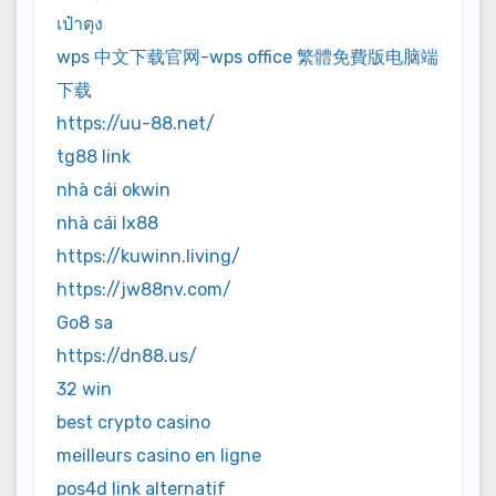
เป๋าตุง
wps 中文下载官网-wps office 繁體免費版电脑端
下载
https://uu-88.net/
tg88 link
nhà cái okwin
nhà cái lx88
https://kuwinn.living/
https://jw88nv.com/
Go8 sa
https://dn88.us/
32 win
best crypto casino
meilleurs casino en ligne
pos4d link alternatif