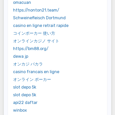
omacuan
https://nonton21.team/
Schweinefleisch Dortmund
casino en ligne retrait rapide
コインポーカー 使い方
オンラインカジノ サイト
https://bm88.org/
dewa jp
オンカジ バカラ
casino francais en ligne
オンライン ポーカー
slot depo 5k
slot depo 5k
api22 daftar
winbox