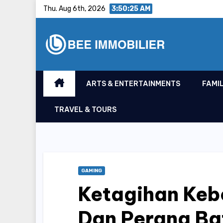
Skip
Thu. Aug 6th, 2026
3:50:26 AM
to
content
ARTS & ENTERTAINMENTS
FAMIL
TRAVEL & TOURS
GAMING
Ketagihan Keb
Dan Perang Bat