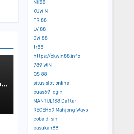
NK88
KUWIN
TR 88
LV 88
JW 88
tr88
https://okwin88.info
789 WIN
QS 88
e:
situs slot online
,
puas69 login
Of
MANTUL138 Daftar
RECEH69 Mahjong Ways
coba di sini
pasukan88