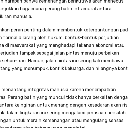
gan harapan bahwa kemenangan berikutnya akan menebus
njukkan bagaimana perang batin intramural antara
ikiran manusia.
inkan peran penting dalam membentuk ketergantungan pa
an formal dilarang oleh hukum, bentuk-bentuk perjudian
ma di masyarakat yang menghadapi tekanan ekonomi atau
perjudian tampak sebagai jalan pintas menuju perbaikan
n sehari-hari. Namun, jalan pintas ini sering kali membawa
utang yang menumpuk, konflik keluarga, dan hilangnya kont
dian menantang integritas manusia karena menempatkan
ras. Perang batin yang muncul tidak hanya berkaitan deng
is: antara keinginan untuk menang dengan kesadaran akan ris
bak dalam lingkaran ini sering mengalami perasaan bersalah,
dorongan untuk meraih kemenangan atau mengulang sensasi