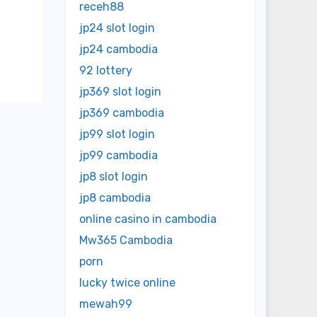
receh88
jp24 slot login
jp24 cambodia
92 lottery
jp369 slot login
jp369 cambodia
jp99 slot login
jp99 cambodia
jp8 slot login
jp8 cambodia
online casino in cambodia
Mw365 Cambodia
porn
lucky twice online
mewah99