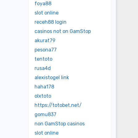
foya88
slot online
receh88 login
casinos not on GamStop
akurat79
pesona77
tentoto
rusa4d
alexistogel link
haha178
olxtoto
https://totobet.net/
gomu837
non GamStop casinos
slot online