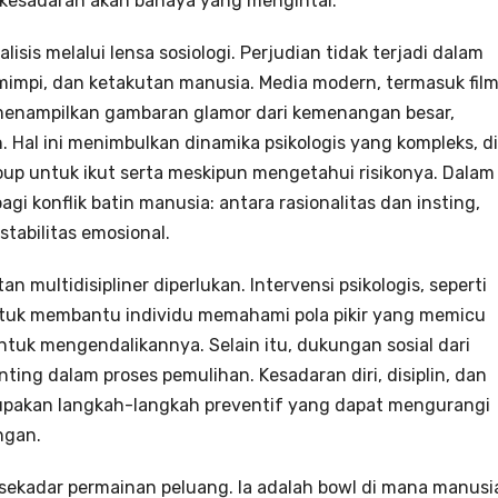
kesadaran akan bahaya yang mengintai.
sis melalui lensa sosiologi. Perjudian tidak terjadi dalam
impi, dan ketakutan manusia. Media modern, termasuk film
 menampilkan gambaran glamor dari kemenangan besar,
 Hal ini menimbulkan dinamika psikologis yang kompleks, di
up untuk ikut serta meskipun mengetahui risikonya. Dalam
gi konflik batin manusia: antara rasionalitas dan insting,
tabilitas emosional.
 multidisipliner diperlukan. Intervensi psikologis, seperti
f untuk membantu individu memahami pola pikir yang memicu
uk mengendalikannya. Selain itu, dukungan sosial dari
ting dalam proses pemulihan. Kesadaran diri, disiplin, dan
rupakan langkah-langkah preventif yang dapat mengurangi
ngan.
i sekadar permainan peluang. Ia adalah bowl di mana manusi