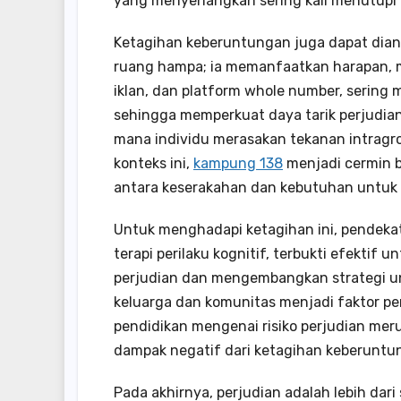
yang menyenangkan sering kali menutupi 
Ketagihan keberuntungan juga dapat dianali
ruang hampa; ia memanfaatkan harapan, m
iklan, dan platform whole number, sering
sehingga memperkuat daya tarik perjudian.
mana individu merasakan tekanan intragro
konteks ini,
kampung 138
menjadi cermin ba
antara keserakahan dan kebutuhan untuk s
Untuk menghadapi ketagihan ini, pendekatan
terapi perilaku kognitif, terbukti efekti
perjudian dan mengembangkan strategi unt
keluarga dan komunitas menjadi faktor pen
pendidikan mengenai risiko perjudian me
dampak negatif dari ketagihan keberuntu
Pada akhirnya, perjudian adalah lebih dar