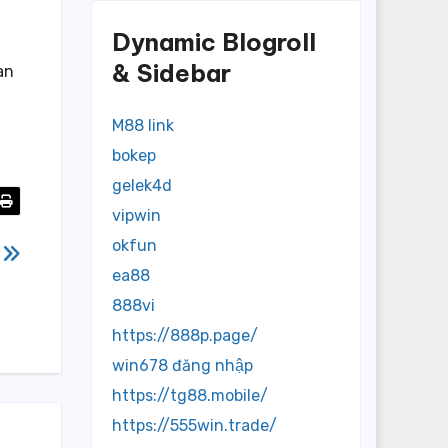
Dynamic Blogroll
& Sidebar
an
M88 link
bokep
gelek4d
vipwin
okfun
x
ea88
888vi
https://888p.page/
win678 đăng nhập
https://tg88.mobile/
https://555win.trade/