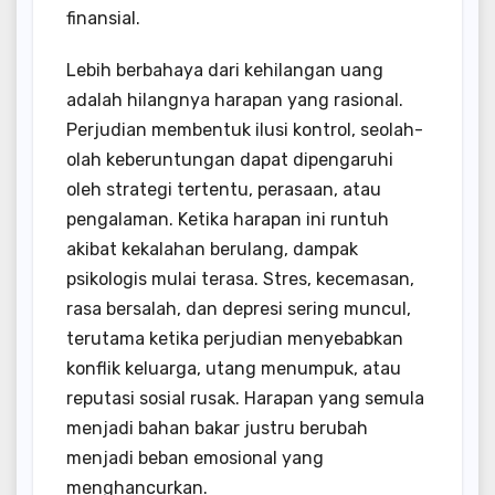
finansial.
Lebih berbahaya dari kehilangan uang
adalah hilangnya harapan yang rasional.
Perjudian membentuk ilusi kontrol, seolah-
olah keberuntungan dapat dipengaruhi
oleh strategi tertentu, perasaan, atau
pengalaman. Ketika harapan ini runtuh
akibat kekalahan berulang, dampak
psikologis mulai terasa. Stres, kecemasan,
rasa bersalah, dan depresi sering muncul,
terutama ketika perjudian menyebabkan
konflik keluarga, utang menumpuk, atau
reputasi sosial rusak. Harapan yang semula
menjadi bahan bakar justru berubah
menjadi beban emosional yang
menghancurkan.