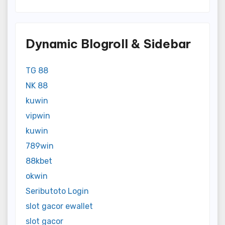
Dynamic Blogroll & Sidebar
TG 88
NK 88
kuwin
vipwin
kuwin
789win
88kbet
okwin
Seributoto Login
slot gacor ewallet
slot gacor