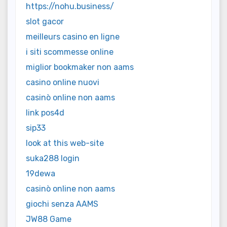
https://nohu.business/
slot gacor
meilleurs casino en ligne
i siti scommesse online
miglior bookmaker non aams
casino online nuovi
casinò online non aams
link pos4d
sip33
look at this web-site
suka288 login
19dewa
casinò online non aams
giochi senza AAMS
JW88 Game