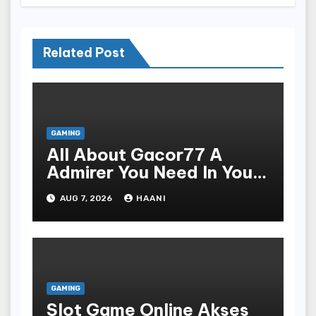
Related Post
GAMING
All About Gacor77 A
Admirer You Need In Your
Corner
AUG 7, 2026
HAANI
GAMING
Slot Game Online Akses