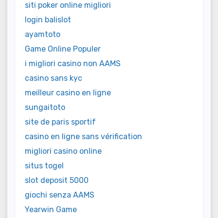
siti poker online migliori
login balislot
ayamtoto
Game Online Populer
i migliori casino non AAMS
casino sans kyc
meilleur casino en ligne
sungaitoto
site de paris sportif
casino en ligne sans vérification
migliori casino online
situs togel
slot deposit 5000
giochi senza AAMS
Yearwin Game