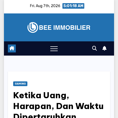
Skip
Fri. Aug 7th, 2026
5:01:19 AM
to
content
GAMING
Ketika Uang,
Harapan, Dan Waktu
Dipertaruhkan