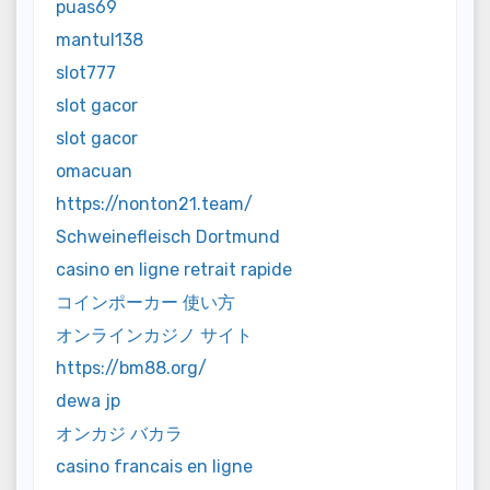
puas69
mantul138
slot777
slot gacor
slot gacor
omacuan
https://nonton21.team/
Schweinefleisch Dortmund
casino en ligne retrait rapide
コインポーカー 使い方
オンラインカジノ サイト
https://bm88.org/
dewa jp
オンカジ バカラ
casino francais en ligne