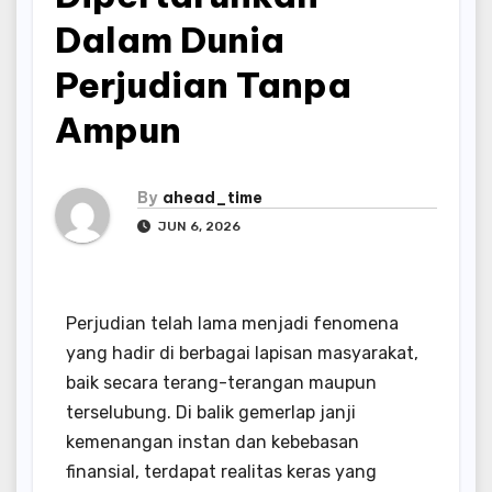
Dalam Dunia
Perjudian Tanpa
Ampun
By
ahead_time
JUN 6, 2026
Perjudian telah lama menjadi fenomena
yang hadir di berbagai lapisan masyarakat,
baik secara terang-terangan maupun
terselubung. Di balik gemerlap janji
kemenangan instan dan kebebasan
finansial, terdapat realitas keras yang