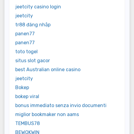
jeetcity casino login
jeetcity
tr88 đăng nhập
panen77
panen77
toto togel
situs slot gacor
best Australian online casino
jeetcity
Bokep
bokep viral
bonus immediato senza invio documenti
miglior bookmaker non aams
TEMBUS78
BEWOKWIN