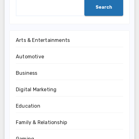
Search
Arts & Entertainments
Automotive
Business
Digital Marketing
Education
Family & Relationship
Gaming