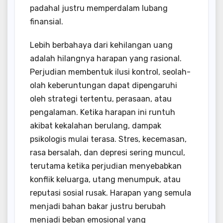
padahal justru memperdalam lubang
finansial.
Lebih berbahaya dari kehilangan uang
adalah hilangnya harapan yang rasional.
Perjudian membentuk ilusi kontrol, seolah-
olah keberuntungan dapat dipengaruhi
oleh strategi tertentu, perasaan, atau
pengalaman. Ketika harapan ini runtuh
akibat kekalahan berulang, dampak
psikologis mulai terasa. Stres, kecemasan,
rasa bersalah, dan depresi sering muncul,
terutama ketika perjudian menyebabkan
konflik keluarga, utang menumpuk, atau
reputasi sosial rusak. Harapan yang semula
menjadi bahan bakar justru berubah
menjadi beban emosional yang