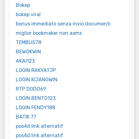
Bokep
bokep viral
bonus immediato senza invio documenti
miglior bookmaker non aams
TEMBUS78
BEWOKWIN
AKAI123
LOGIN RAKYATJP
LOGIN KIJANGWIN
RTP DODO69
LOGIN BENTO123
LOGIN FENDY188
BATIK 77
pos4d link alternatif
pos4d link alternatif