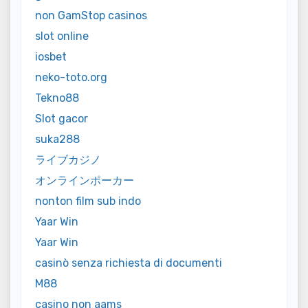
non GamStop casinos
slot online
iosbet
neko-toto.org
Tekno88
Slot gacor
suka288
ライブカジノ
オンラインポーカー
nonton film sub indo
Yaar Win
Yaar Win
casinò senza richiesta di documenti
M88
casino non aams