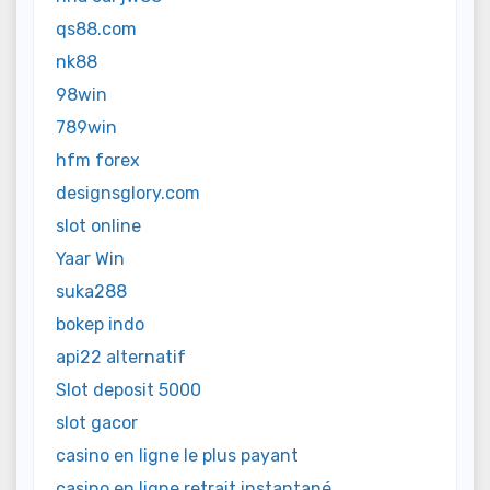
qs88.com
nk88
98win
789win
hfm forex
designsglory.com
slot online
Yaar Win
suka288
bokep indo
api22 alternatif
Slot deposit 5000
slot gacor
casino en ligne le plus payant
casino en ligne retrait instantané