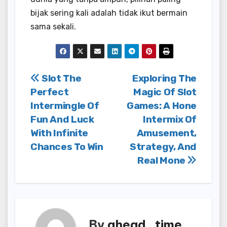
bijak sering kali adalah tidak ikut bermain
sama sekali.
Post
Slot The
Exploring The
Perfect
Magic Of Slot
navigation
Intermingle Of
Games: A Hone
Fun And Luck
Intermix Of
With Infinite
Amusement,
Chances To Win
Strategy, And
Real Mone
By
ahead_time