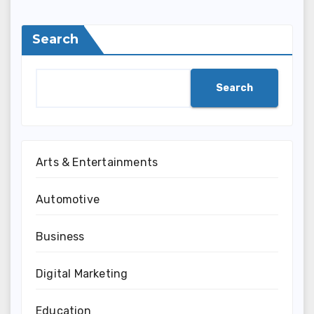
Search
Search
Arts & Entertainments
Automotive
Business
Digital Marketing
Education