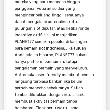
mereka yang baru mencoba hingga
penggemar veteran soldier yang
mengincar peluang tinggi, semuanya
dapat mengalami adrenaline ketika
gulungan slot diputar, atau ketika ronde
incentive aktif. Hal ini menjadikan
PLANET77 semakin populer di kalangan
para pemain slot Indonesia.Jika tujuan
Anda adalah hiburan, PLANET77 bukan
hanya platform permainan, tetapi
pengalaman bermain yang menyeluruh.
Antarmuka user-friendly membuat pemain
langsung terbiasa bahkan jika belum
pernah mencoba sebelumnya. Setiap
tombol diletakkan dengan intuisi baik,
membuat aktivitas bermain tanpa
hambatan. Tidak perlu waktu lama