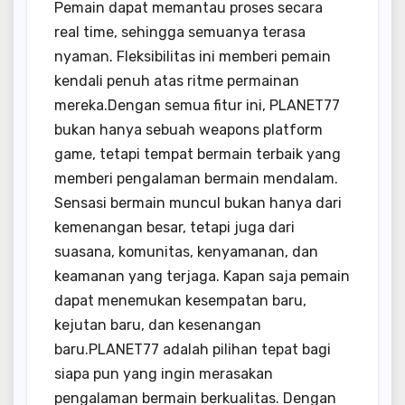
Pemain dapat memantau proses secara
real time, sehingga semuanya terasa
nyaman. Fleksibilitas ini memberi pemain
kendali penuh atas ritme permainan
mereka.Dengan semua fitur ini, PLANET77
bukan hanya sebuah weapons platform
game, tetapi tempat bermain terbaik yang
memberi pengalaman bermain mendalam.
Sensasi bermain muncul bukan hanya dari
kemenangan besar, tetapi juga dari
suasana, komunitas, kenyamanan, dan
keamanan yang terjaga. Kapan saja pemain
dapat menemukan kesempatan baru,
kejutan baru, dan kesenangan
baru.PLANET77 adalah pilihan tepat bagi
siapa pun yang ingin merasakan
pengalaman bermain berkualitas. Dengan