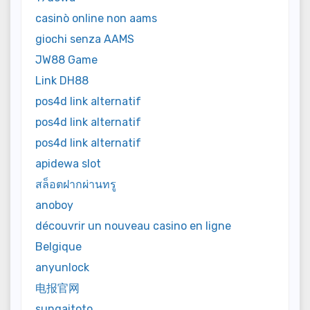
casinò online non aams
giochi senza AAMS
JW88 Game
Link DH88
pos4d link alternatif
pos4d link alternatif
pos4d link alternatif
apidewa slot
สล็อตฝากผ่านทรู
anoboy
découvrir un nouveau casino en ligne
Belgique
anyunlock
电报官网
sungaitoto