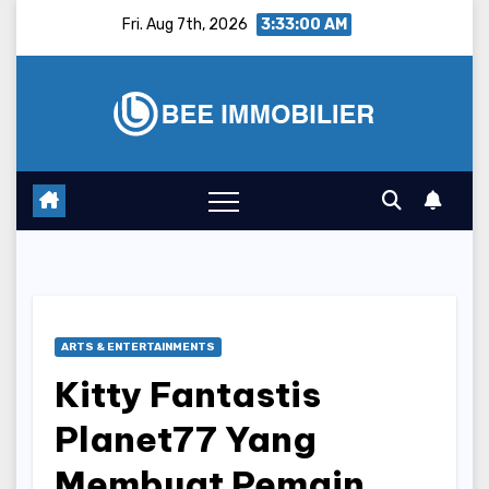
Skip
Fri. Aug 7th, 2026
3:33:01 AM
to
content
ARTS & ENTERTAINMENTS
Kitty Fantastis
Planet77 Yang
Membuat Pemain