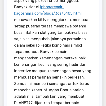
aspek yang picket fence menggoda.
Banyak slot di
iphonerepair-
kagoshima.com/blogs/3ds/5405.html
menawarkan kitty menggiurkan, membuat
setiap putaran terasa membawa potensi
besar. Bahkan slot yang tampaknya biasa
saja bisa mengubah jalannya permainan
dalam sekejap ketika kombinasi simbol
tepat muncul. Banyak pemain
mengabarkan kemenangan mereka, baik
kemenangan kecil yang sering hadir dari
incentive maupun kemenangan besar yang
membuat permainan semakin berkesan.
Semua ini memberi semangat untuk terus
mencoba keberuntungan.Bonus harian
adalah nilai tambah lain yang membuat
PLANET77 dijadikan tempat bermain