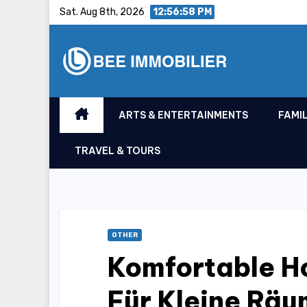
Skip
Sat. Aug 8th, 2026
12:56:59 PM
to
content
ARTS & ENTERTAINMENTS
FAMIL
TRAVEL & TOURS
OTHER
Komfortable H
Für Kleine Rä