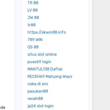
TR 88
LV 88
JW 88
tr88
https://okwin88.info
789 WIN
QS 88
situs slot online
puas69 login
MANTUL138 Daftar
RECEH69 Mahjong Ways
coba di sini
pasukan88
receh88
jp24 slot login
nde