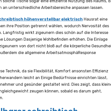
solche Tische sogar eine effiziente Nutzung des Raums, d
ch an unterschiedliche Arbeitsbereiche anpassen lassen.
chreibtisch höhenverstellbar elektrisch
Hausrat eine
nen ihre Position getrennt wählen, wodurch Nervosität des
Langfristig wirkt zigeunern dies schön auf die Interesse
he Lösungen Dasjenige Wohlbefinden erhöhen. Die Einlage
 zigeunern von dort nicht bloß auf die körperliche Gesundhei
 außerdem die allgemeine ArbeitsatmosphäResponse
Technik, da sie Flexibilität, Komfort ansonsten Effizienz
erwandern leicht an Einige Bedürfnisse einrichten lässt,
enehmer und gesünder gestaltet wird. Dies zeigt, dass klein
Ungleichgewicht zeugen können, sobald es darum geht,
n.