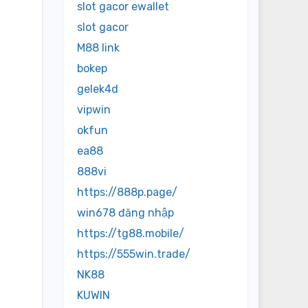
slot gacor ewallet
slot gacor
M88 link
bokep
gelek4d
vipwin
okfun
ea88
888vi
https://888p.page/
win678 đăng nhập
https://tg88.mobile/
https://555win.trade/
NK88
KUWIN