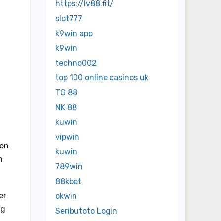
https://lv88.fit/
slot777
k9win app
k9win
techno002
top 100 online casinos uk
TG 88
NK 88
kuwin
vipwin
ion
kuwin
n
789win
88kbet
er
okwin
ng
Seributoto Login