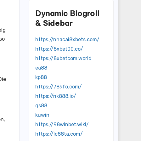
Dynamic Blogroll
& Sidebar
sig
so
https://nhacai8xbets.com/
https://8xbet00.co/
https://8xbetcom.world
ea88
kp88
Die
https://789fo.com/
https://nk888.io/
qs88
kuwin
en,
https://98winbet.wiki/
https://lc88ta.com/