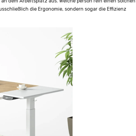
 an dem Arbeitsplatz aus. Welche person rein einen solchen
usschließlich die Ergonomie, sondern sogar die Effizienz