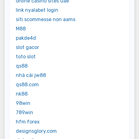
online casino sites uae
link nyalabet login
siti scommesse non aams
M88
pakde4d
slot gacor
toto slot
qs88
nhà cái jw88
qs88.com
nk88
98win
789win
hfm forex
designsglory.com