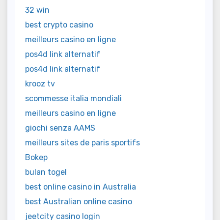
32 win
best crypto casino
meilleurs casino en ligne
pos4d link alternatif
pos4d link alternatif
krooz tv
scommesse italia mondiali
meilleurs casino en ligne
giochi senza AAMS
meilleurs sites de paris sportifs
Bokep
bulan togel
best online casino in Australia
best Australian online casino
jeetcity casino login