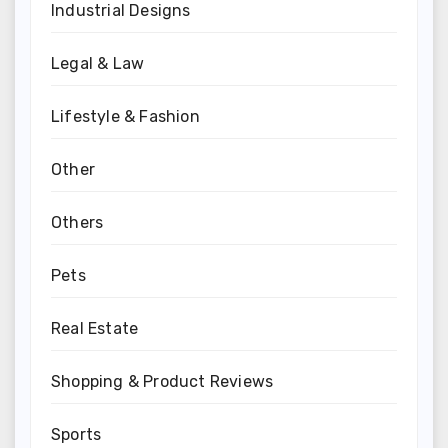
Industrial Designs
Legal & Law
Lifestyle & Fashion
Other
Others
Pets
Real Estate
Shopping & Product Reviews
Sports