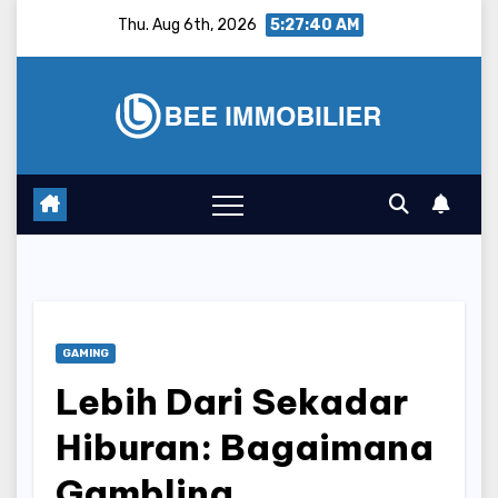
Skip
Thu. Aug 6th, 2026
5:27:41 AM
to
content
GAMING
Lebih Dari Sekadar
Hiburan: Bagaimana
Gambling