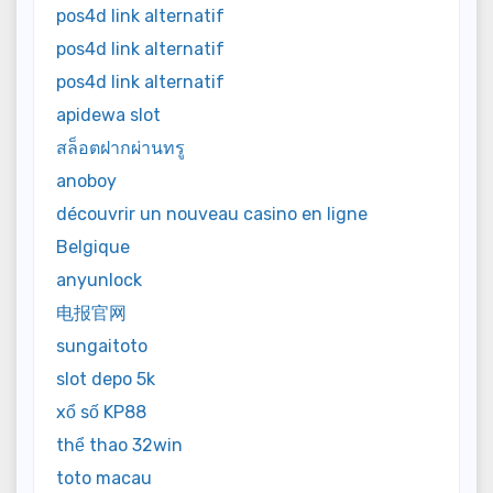
pos4d link alternatif
pos4d link alternatif
pos4d link alternatif
apidewa slot
สล็อตฝากผ่านทรู
anoboy
découvrir un nouveau casino en ligne
Belgique
anyunlock
电报官网
sungaitoto
slot depo 5k
xổ số KP88
thể thao 32win
toto macau