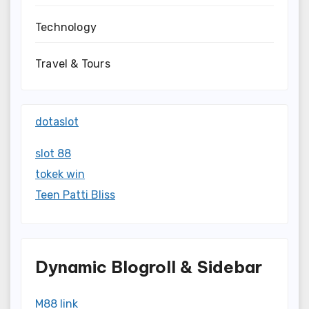
Technology
Travel & Tours
dotaslot
slot 88
tokek win
Teen Patti Bliss
Dynamic Blogroll & Sidebar
M88 link