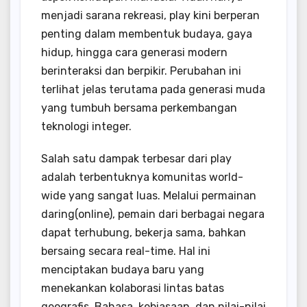
menjadi sarana rekreasi, play kini berperan
penting dalam membentuk budaya, gaya
hidup, hingga cara generasi modern
berinteraksi dan berpikir. Perubahan ini
terlihat jelas terutama pada generasi muda
yang tumbuh bersama perkembangan
teknologi integer.
Salah satu dampak terbesar dari play
adalah terbentuknya komunitas world-
wide yang sangat luas. Melalui permainan
daring(online), pemain dari berbagai negara
dapat terhubung, bekerja sama, bahkan
bersaing secara real-time. Hal ini
menciptakan budaya baru yang
menekankan kolaborasi lintas batas
geografis. Bahasa, kebiasaan, dan nilai-nilai