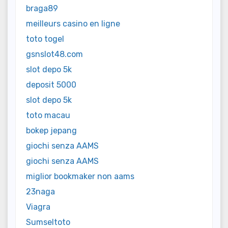
braga89
meilleurs casino en ligne
toto togel
gsnslot48.com
slot depo 5k
deposit 5000
slot depo 5k
toto macau
bokep jepang
giochi senza AAMS
giochi senza AAMS
miglior bookmaker non aams
23naga
Viagra
Sumseltoto