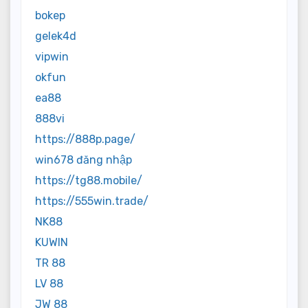
bokep
gelek4d
vipwin
okfun
ea88
888vi
https://888p.page/
win678 đăng nhập
https://tg88.mobile/
https://555win.trade/
NK88
KUWIN
TR 88
LV 88
JW 88