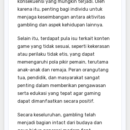
konsekuensi yang mungkin terjadi. Oleh
karena itu, penting bagi individu untuk
menjaga keseimbangan antara aktivitas
gambling dan aspek kehidupan lainnya.
Selain itu, terdapat pula isu terkait konten
game yang tidak sesuai, seperti kekerasan
atau perilaku tidak etis, yang dapat
memengaruhi pola pikir pemain, terutama
anak-anak dan remaja. Peran orangutang
tua, pendidik, dan masyarakat sangat
penting dalam memberikan pengawasan
serta edukasi yang tepat agar gaming
dapat dimanfaatkan secara positif.
Secara keseluruhan, gambling telah
menjadi bagian intact dari budaya dan