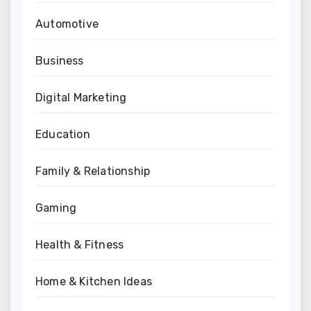
Automotive
Business
Digital Marketing
Education
Family & Relationship
Gaming
Health & Fitness
Home & Kitchen Ideas