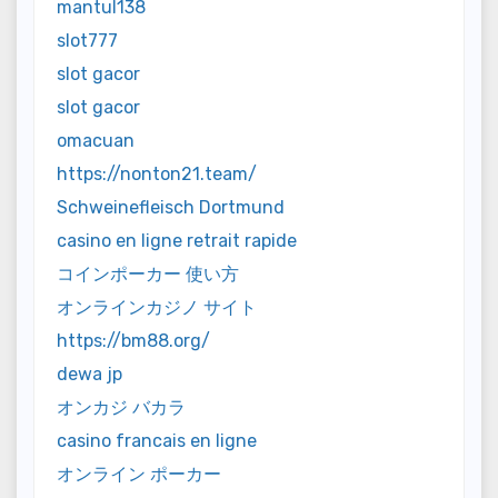
mantul138
slot777
slot gacor
slot gacor
omacuan
https://nonton21.team/
Schweinefleisch Dortmund
casino en ligne retrait rapide
コインポーカー 使い方
オンラインカジノ サイト
https://bm88.org/
dewa jp
オンカジ バカラ
casino francais en ligne
オンライン ポーカー