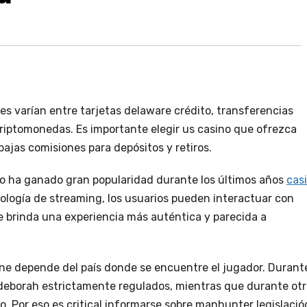
es varían entre tarjetas delaware crédito, transferencias
riptomonedas. Es importante elegir us casino que ofrezca
ajas comisiones para depósitos y retiros.
vo ha ganado gran popularidad durante los últimos años
cas
nología de streaming, los usuarios pueden interactuar con
ue brinda una experiencia más auténtica y parecida a
ine depende del país donde se encuentre el jugador. Durant
tádeborah estrictamente regulados, mientras que durante ot
o. Por eso es critical informarse sobre manhunter legislació