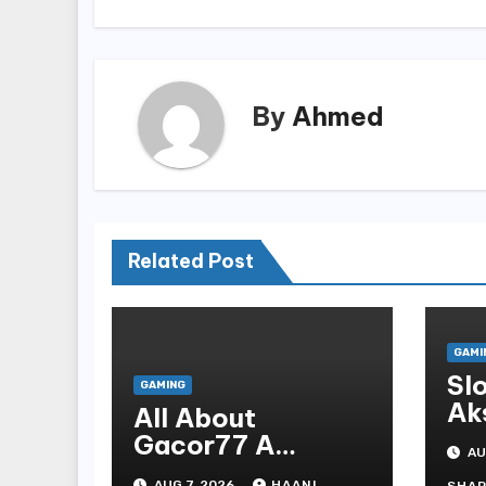
By
Ahmed
Related Post
GAMI
Sl
GAMING
Ak
All About
Pl
Gacor77 A
AU
Admirer You Need
AUG 7, 2026
HAANI