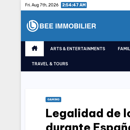
Skip
Fri. Aug 7th, 2026
2:54:48 AM
to
content
ARTS & ENTERTAINMENTS
FAMIL
TRAVEL & TOURS
GAMING
Legalidad de l
durante Españ