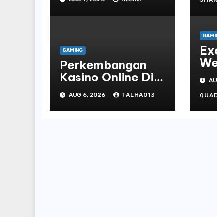
SHA
In Your Corner
GAMI
Ex
GAMING
We
Perkembangan
St
Kasino Online Di
AU
Fa
Tanah Air Tahun
AUG 6, 2026
TALHA013
Of
QUA
Terbaru
Ca