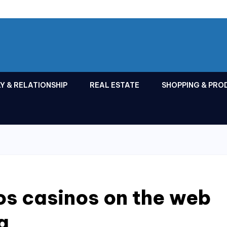
Y & RELATIONSHIP
REAL ESTATE
SHOPPING & PRO
os casinos on the web
a