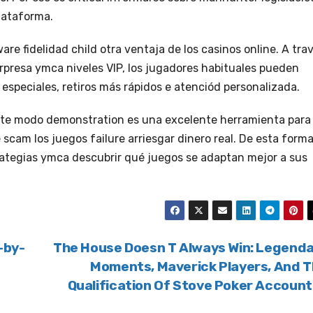
lataforma.
re fidelidad child otra ventaja de los casinos online. A tra
presa ymca niveles VIP, los jugadores habituales pueden
especiales, retiros más rápidos e atenciód personalizada.
ante modo demonstration es una excelente herramienta para
 scam los juegos failure arriesgar dinero real. De esta forma
rategias ymca descubrir qué juegos se adaptan mejor a sus
-by-
The House Doesn T Always Win: Legend
Moments, Maverick Players, And 
Qualification Of Stove Poker Accoun