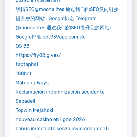
pos4d link alternatif
黑帽SEO@moonalites 通过我们的SEO反向链接
提升您的网站↑ Google排名 Telegram：
@moonalites 通过我们的SEO提升您的网站↑
Google排名 bet939app.com.pk
QS 88
https://fly88.gives/
taptapbet
188bet
Mahjong Ways
Reclamación indemnización accidente
Sabadell
Topwin Mejahoki
nouveau casino en ligne 2026
bonus immediato senza invio documenti