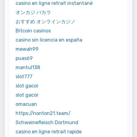
casino en ligne retrait instantané
オンカジ バカラ
おすすめ オンラインカジノ
Bitcoin casinos
casino sin licencia en españa
mewah99
puas69
mantul138
slot777
slot gacor
slot gacor
omacuan
https://nonton21.team/
Schweinefleisch Dortmund
casino en ligne retrait rapide