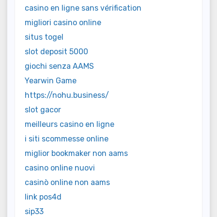
casino en ligne sans vérification
migliori casino online
situs togel
slot deposit 5000
giochi senza AAMS
Yearwin Game
https://nohu.business/
slot gacor
meilleurs casino en ligne
i siti scommesse online
miglior bookmaker non aams
casino online nuovi
casinò online non aams
link pos4d
sip33