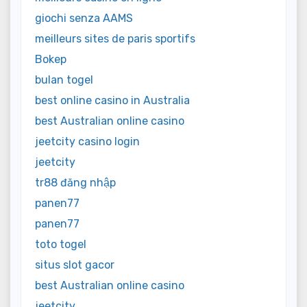
giochi senza AAMS
meilleurs sites de paris sportifs
Bokep
bulan togel
best online casino in Australia
best Australian online casino
jeetcity casino login
jeetcity
tr88 đăng nhập
panen77
panen77
toto togel
situs slot gacor
best Australian online casino
jeetcity