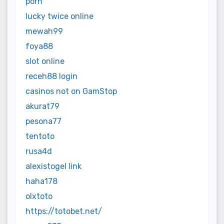
porn
lucky twice online
mewah99
foya88
slot online
receh88 login
casinos not on GamStop
akurat79
pesona77
tentoto
rusa4d
alexistogel link
haha178
olxtoto
https://totobet.net/