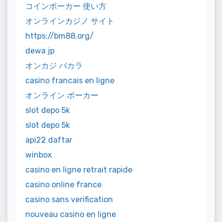
コインポーカー 使い方
オンラインカジノ サイト
https://bm88.org/
dewa jp
オンカジ バカラ
casino francais en ligne
オンライン ポーカー
slot depo 5k
slot depo 5k
api22 daftar
winbox
casino en ligne retrait rapide
casino online france
casino sans verification
nouveau casino en ligne