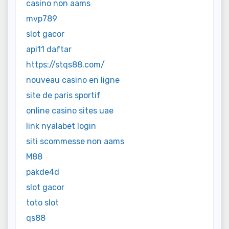
casino non aams
mvp789
slot gacor
api11 daftar
https://stqs88.com/
nouveau casino en ligne
site de paris sportif
online casino sites uae
link nyalabet login
siti scommesse non aams
M88
pakde4d
slot gacor
toto slot
qs88