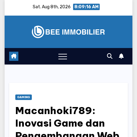
Skip
Sat. Aug 8th, 2026
8:09:17 AM
to
content
GAMING
Macanhoki789:
Inovasi Game dan
Pengembangan Web