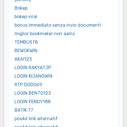
Bokep
bokep viral
bonus immediato senza invio documenti
miglior bookmaker non aams
TEMBUS78
BEWOKWIN
AKAI123
LOGIN RAKYATJP
LOGIN KIJANGWIN
RTP DODO69
LOGIN BENTO123
LOGIN FENDY188
BATIK 77
pos4d link alternatif