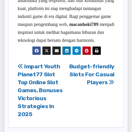
antarmuka yang responsif, dan fitur komunitas yang
kuat, platform ini siap menghadapi tantangan
industri game di era digital. Bagi penggemar game
maupun pengembang web,
macanhoki789
menjadi
inspirasi untuk melihat bagaimana hiburan dan
teknologi dapat bersatu dengan harmonis.
Post
Impart Youth
Budget-friendly
Planet77 Slot
Slots For Casual
navigation
Top Online Slot
Players
Games, Bonuses
Victorious
Strategies In
2025