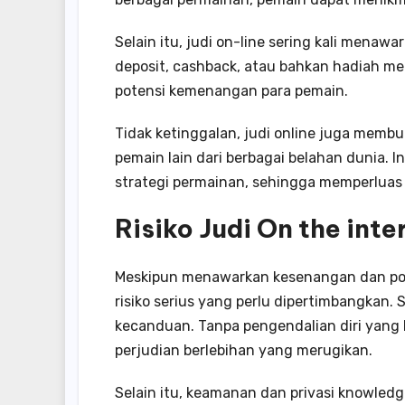
Selain itu, judi on-line sering kali menaw
deposit, cashback, atau bahkan hadiah men
potensi kemenangan para pemain.
Tidak ketinggalan, judi online juga memb
pemain lain dari berbagai belahan dunia. 
strategi permainan, sehingga memperluas
Risiko Judi On the inte
Meskipun menawarkan kesenangan dan pote
risiko serius yang perlu dipertimbangkan.
kecanduan. Tanpa pengendalian diri yang 
perjudian berlebihan yang merugikan.
Selain itu, keamanan dan privasi knowled