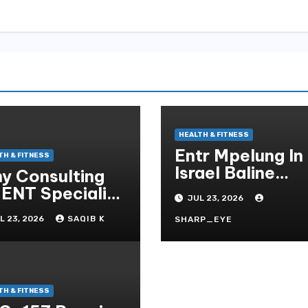
HEALTH & FITNESS
Entr Mpelung In
TH & FITNESS
Israel Baline
y Consulting
Effizient,
 ENT Specialist
JUL 23, 2026
Professionell U
sures Better
L 23, 2026
SAQIB K
Stressfrei
SHARP_EYE
alth
TH & FITNESS