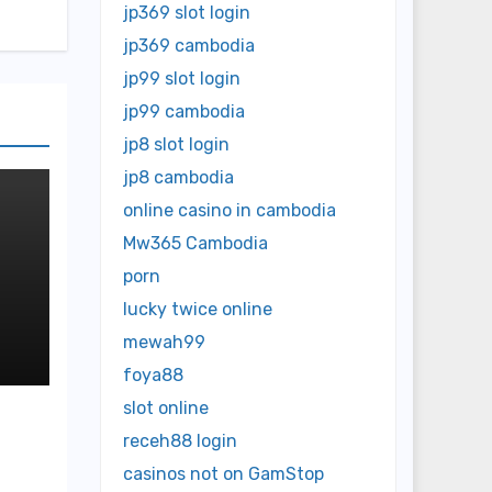
jp369 slot login
jp369 cambodia
jp99 slot login
jp99 cambodia
jp8 slot login
jp8 cambodia
online casino in cambodia
Mw365 Cambodia
porn
lucky twice online
nd
mewah99
foya88
slot online
receh88 login
casinos not on GamStop