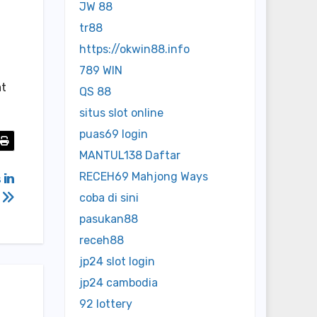
JW 88
tr88
https://okwin88.info
789 WIN
at
QS 88
situs slot online
puas69 login
MANTUL138 Daftar
RECEH69 Mahjong Ways
 in
e
coba di sini
pasukan88
receh88
jp24 slot login
jp24 cambodia
92 lottery