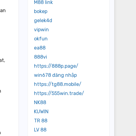
M88 link
kan
bokep
gelek4d
vipwin
okfun
ea88
888vi
at,
https://888p.page/
win678 đăng nhập
https://tg88.mobile/
n
https://555win.trade/
NK88
KUWIN
TR 88
LV 88
n