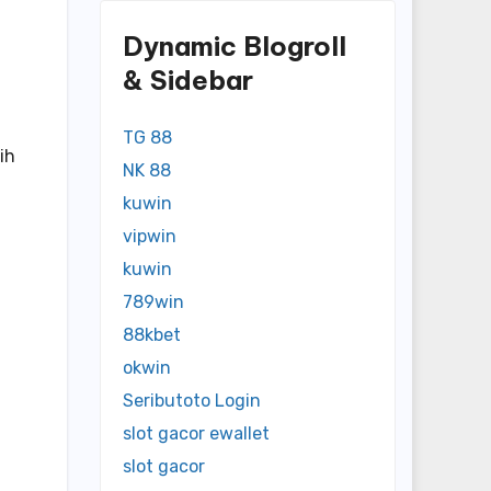
Dynamic Blogroll
& Sidebar
TG 88
ih
NK 88
kuwin
vipwin
kuwin
789win
88kbet
okwin
Seributoto Login
slot gacor ewallet
slot gacor