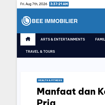
Skip
Fri. Aug 7th, 2026
3:37:22 AM
to
content
ARTS & ENTERTAINMENTS
FAMIL
TRAVEL & TOURS
HEALTH & FITNESS
Manfaat dan K
Pria