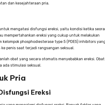
tan dan kesejahteraan pria.
ntuk mengatasi disfungsi ereksi, yaitu kondisi ketika seor
tau mempertahankan ereksi yang cukup untuk melakukan
m kelompok phosphodiesterase type 5 (PDE5) inhibitors yan
ke penis saat terjadi rangsangan seksual.
nlah obat yang secara otomatis menyebabkan ereksi. Obat 
 ada stimulasi seksual.
uk Pria
isfungsi Ereksi
ia yang mengalami disfungsi ereksi. Banyak faktor yang