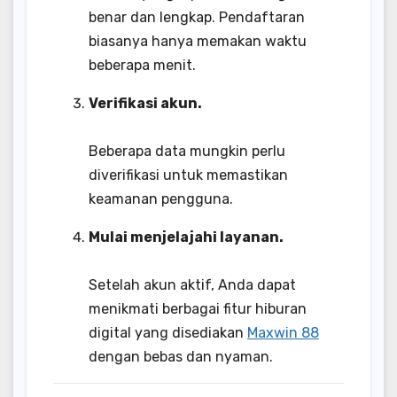
benar dan lengkap. Pendaftaran
biasanya hanya memakan waktu
beberapa menit.
Verifikasi akun.
Beberapa data mungkin perlu
diverifikasi untuk memastikan
keamanan pengguna.
Mulai menjelajahi layanan.
Setelah akun aktif, Anda dapat
menikmati berbagai fitur hiburan
digital yang disediakan
Maxwin 88
dengan bebas dan nyaman.