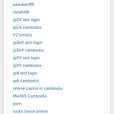
pasukan88
receh88
jp24 slot login
jp24 cambodia
92 lottery
jp369 slot login
jp369 cambodia
jp99 slot login
jp99 cambodia
jp8 slot login
jp8 cambodia
online casino in cambodia
Mw365 Cambodia
porn
lucky twice online