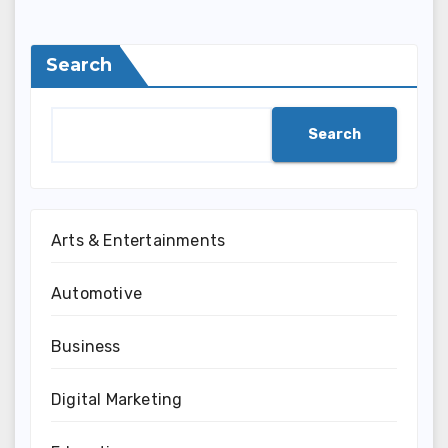
Search
Search
Arts & Entertainments
Automotive
Business
Digital Marketing