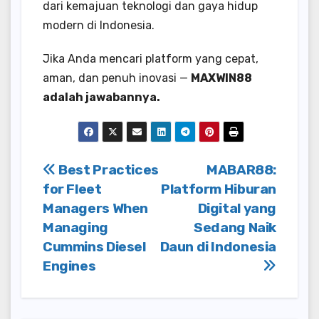
dari kemajuan teknologi dan gaya hidup
modern di Indonesia.
Jika Anda mencari platform yang cepat,
aman, dan penuh inovasi —
MAXWIN88
adalah jawabannya.
Post
Best Practices
MABAR88:
for Fleet
Platform Hiburan
navigation
Managers When
Digital yang
Managing
Sedang Naik
Cummins Diesel
Daun di Indonesia
Engines