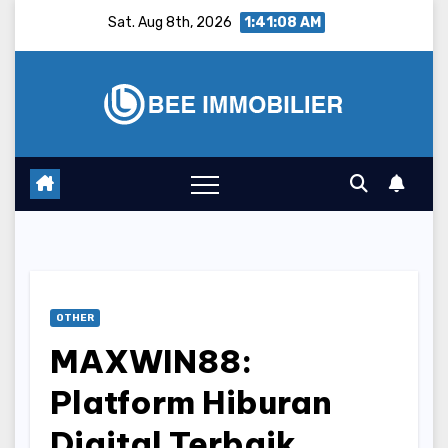
Skip
Sat. Aug 8th, 2026
1:41:09 AM
to
content
OTHER
MAXWIN88:
Platform Hiburan
Digital Terbaik