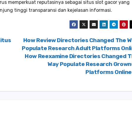
us memperkuat reputasinya sebagai situs slot gacor yang
jung tinggi transparansi dan kejelasan informasi.
itus
How Review Directories Changed The 
Populate Research Adult Platforms Onl
How Reexamine Directories Changed 
Way Populate Research Grown
Platforms Onlin