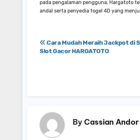
pada pengalaman pengguna, Hargatoto ter
andal serta penyedia togel 4D yang menjun
Post
Cara Mudah Meraih Jackpot di S
Slot Gacor HARGATOTO
navigation
By
Cassian Andor