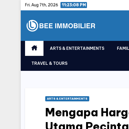
Skip
Fri. Aug 7th, 2026
11:23:09 PM
to
content
ARTS & ENTERTAINMENTS
FAMIL
TRAVEL & TOURS
ARTS & ENTERTAINMENTS
Mengapa Harga
Utama Pecinta 