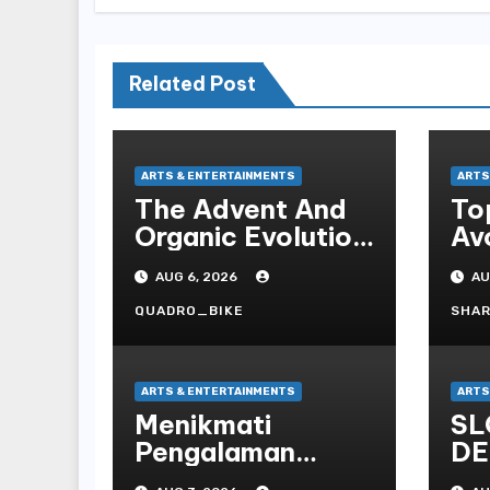
Related Post
ARTS & ENTERTAINMENTS
ARTS
The Advent And
To
Organic Evolution
Avo
Of Online Movies
Sl
AUG 6, 2026
AU
QUADRO_BIKE
SHA
ARTS & ENTERTAINMENTS
ARTS
Menikmati
SL
Pengalaman
DE
Menonton Online
Ko