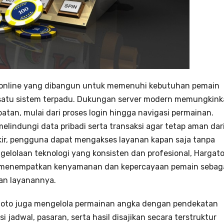
n online yang dibangun untuk memenuhi kebutuhan pemain
m satu sistem terpadu. Dukungan server modern memungkin
batan, mulai dari proses login hingga navigasi permainan.
melindungi data pribadi serta transaksi agar tetap aman dar
blokir, pengguna dapat mengakses layanan kapan saja tanpa
elolaan teknologi yang konsisten dan profesional, Hargat
ang menempatkan kenyamanan dan kepercayaan pemain sebag
an layanannya.
atoto juga mengelola permainan angka dengan pendekatan
i jadwal, pasaran, serta hasil disajikan secara terstruktur