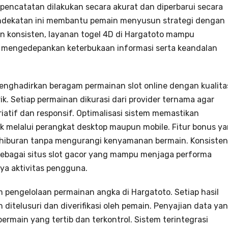
pencatatan dilakukan secara akurat dan diperbarui secara
endekatan ini membantu pemain menyusun strategi dengan
dan konsisten, layanan togel 4D di Hargatoto mampu
 mengedepankan keterbukaan informasi serta keandalan
s menghadirkan beragam permainan slot online dengan kualita
. Setiap permainan dikurasi dari provider ternama agar
tif dan responsif. Optimalisasi sistem memastikan
ik melalui perangkat desktop maupun mobile. Fitur bonus y
 hiburan tanpa mengurangi kenyamanan bermain. Konsisten
sebagai situs slot gacor yang mampu menjaga performa
ya aktivitas pengguna.
 pengelolaan permainan angka di Hargatoto. Setiap hasil
ditelusuri dan diverifikasi oleh pemain. Penyajian data ya
rmain yang tertib dan terkontrol. Sistem terintegrasi