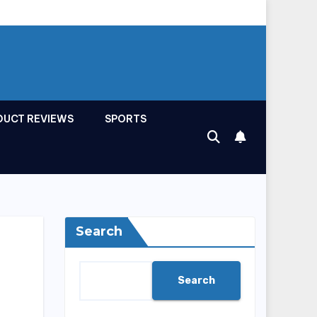
DUCT REVIEWS
SPORTS
Search
Search