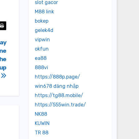
slot gacor
M88 link
bokep
gelek4d
vipwin
Way
okfun
ine
ea88
The
up
888vi
e
https://888p.page/
win678 đăng nhập
https://tg88.mobile/
https://555win.trade/
NK88
KUWIN
TR 88